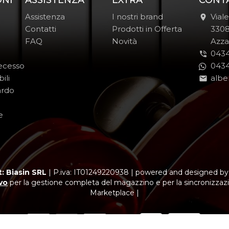
ONI
ASSISTENZA
EXTRA
CONT
Assistenza
I nostri brand
Vial
Contatti
Prodotti in Offerta
-
330
FAQ
Novità
-
Azza
0434
Recesso
0434
ili
albe
ardo
e
: Biasin SRL
|
P.iva: IT01249220938
|
powered and designed b
vo
per la gestione completa del magazzino e per la sincronizzazi
Marketplace |