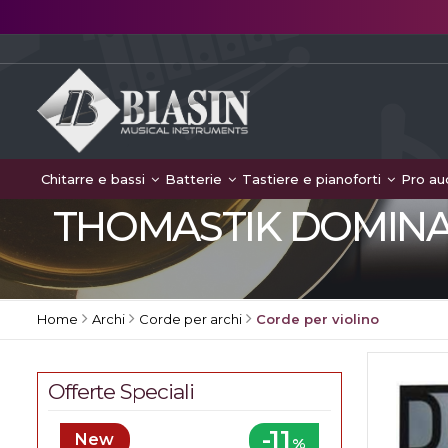
Chitarre e bassi
Batterie
Tastiere e pianoforti
Pro au
THOMASTIK DOMINANT
Home
Archi
Corde per archi
Corde per violino
Offerte Speciali
-11
New
%