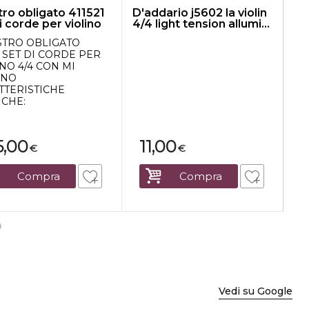
tro obligato 411521
D'addario j5602 la violin
TH
i corde per violino
4/4 light tension allumi...
D
CO
STRO OBLIGATO
13
1 SET DI CORDE PER
Me
NO 4/4 CON MI
co
INO
sta
TTERISTICHE
cor
ICHE:
5,00
11,00
€
€
Compra
Compra
Vedi su Google