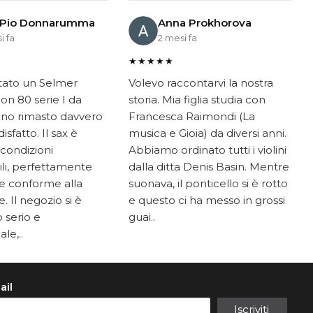
 Pio Donnarumma
Anna Prokhorova
i fa
2 mesi fa
★★★★★
tato un Selmer
Volevo raccontarvi la nostra
on 80 serie I da
storia. Mia figlia studia con
ono rimasto davvero
Francesca Raimondi (La
sfatto. Il sax è
musica e Gioia) da diversi anni.
 condizioni
Abbiamo ordinato tutti i violini
li, perfettamente
dalla ditta Denis Basin. Mentre
e conforme alla
suonava, il ponticello si è rotto
. Il negozio si è
e questo ci ha messo in grossi
 serio e
guai..
le,..
ail
Iscriviti