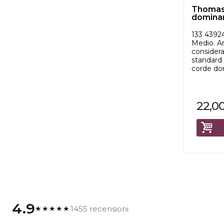
Thomast
domina
133 4392
Medio. 
consider
standard 
corde domi
22,0
4.9
1455 recensioni
★★★★★