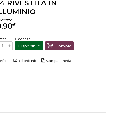
/4 RIVESTITA IN
LLUMINIO
Prezzo
0,90
€
€
20,90
tità
Giacenza
Prezzo finale:
Disponibile
Compra
eferiti
mail_outline
Richiedi info
Stampa scheda