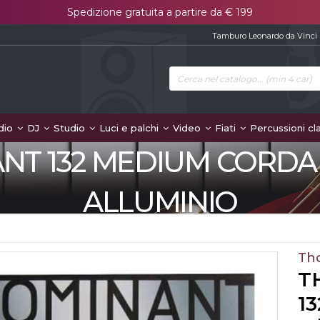
Spedizione gratuita a partire da € 199
Tamburo Leonardo da Vinci
dio
DJ
Studio
Luci e palchi
Video
Fiati
Percussioni cl
 132 MEDIUM CORDA "R
ALLUMINIO
Th
T
1