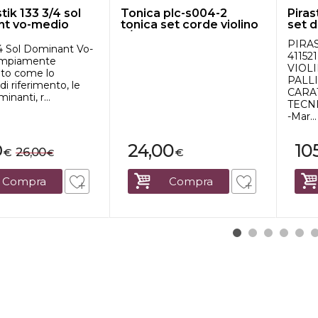
ik 133 3/4 sol
Tonica plc-s004-2
Piras
nt vo-medio
tonica set corde violino
set d
3/4
...
PIRA
4 Sol Dominant Vo-
41152
Ampiamente
VIOLI
ato come lo
PALL
di riferimento, le
CARA
nanti, r...
TECN
-Mar...
24,00
10
0
26,00
€
€
€
Compra
Compra