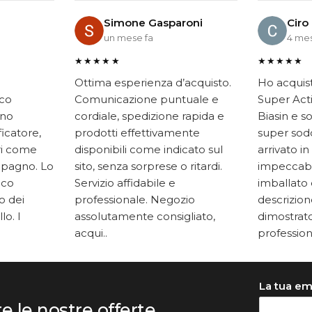
Simone Gasparoni
Ciro
un mese fa
4 mes
★★★★★
★★★★★
Ottima esperienza d’acquisto.
Ho acquis
ico
Comunicazione puntuale e
Super Acti
ono
cordiale, spedizione rapida e
Biasin e s
ficatore,
prodotti effettivamente
super soddi
ari come
disponibili come indicato sul
arrivato in
mpagno. Lo
sito, senza sorprese o ritardi.
impeccabi
oco
Servizio affidabile e
imballato 
to dei
professionale. Negozio
descrizione
lo. I
assolutamente consigliato,
dimostrato
acqui..
professiona
La tua em
re le nostre offerte