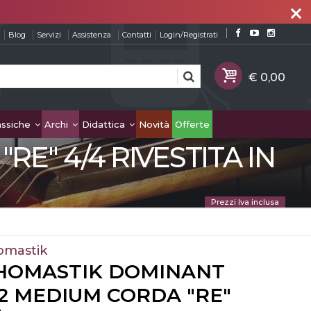
close
Blog
Servizi
Assistenza
Contatti
Login/Registrati
assiche
Archi
Didattica
Novità
Offerte
E" 4/4 RIVESTITA IN
Prezzi Iva inclusa
omastik
HOMASTIK DOMINANT
32 MEDIUM CORDA "RE"