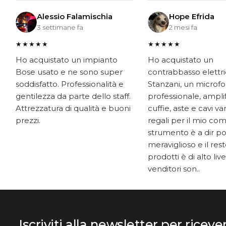
Alessio Falamischia
Hope Efrida
3 settimane fa
2 mesi fa
★★★★★
★★★★★
Ho acquistato un impianto
Ho acquistato un
Bose usato e ne sono super
contrabbasso elettr
soddisfatto. Professionalità e
Stanzani, un microf
gentilezza da parte dello staff.
professionale, ampli
Attrezzatura di qualità e buoni
cuffie, aste e cavi v
prezzi.
regali per il mio co
strumento è a dir p
meraviglioso e il res
prodotti è di alto livel
venditori son..
Iscriviti alla newsletter per riceve