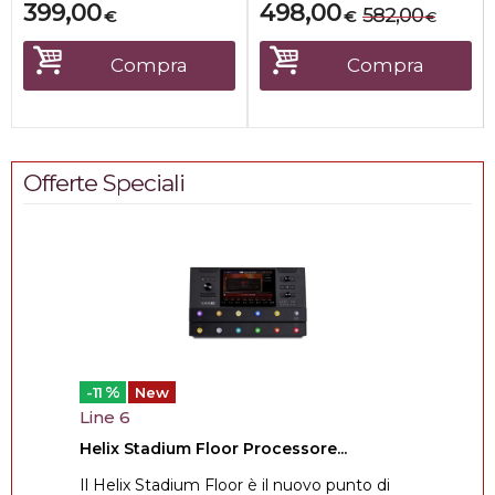
399,00
498,00
582,00
€
€
€
Compra
Compra
Offerte Speciali
%
-11
New
Line 6
Helix Stadium Floor Processore...
Il Helix Stadium Floor è il nuovo punto di