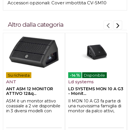
Accessori opzionali: Cover imbottita CV-SM10
Altro dalla categoria
%
Su richiesta
-14
Disponibile
ANT
Ld systems
ANT ASM 12 MONITOR
LD SYSTEMS MON 10 A G3
ATTIVO 12&q...
- Monit...
ASM è un monitor attivo
Il MON 10 A G3 fa parte di
coassiale a 2 vie disponibile
una nuovissima famiglia di
in 3 diversi modelli con
monitor da palco attivi,
woofer da 10, 12 o 15" e ...
progettati per assicurare
perfo...