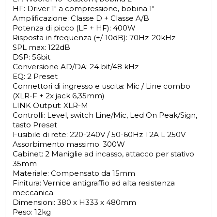
HF: Driver 1" a compressione, bobina 1"
Amplificazione: Classe D + Classe A/B
Potenza di picco (LF + HF): 400W
Risposta in frequenza (+/-10dB): 70Hz-20kHz
SPL max: 122dB
DSP: 56bit
Conversione AD/DA: 24 bit/48 kHz
EQ: 2 Preset
Connettori di ingresso e uscita: Mic / Line combo
(XLR-F + 2x jack 6,35mm)
LINK Output: XLR-M
Controlli: Level, switch Line/Mic, Led On Peak/Sign,
tasto Preset
Fusibile di rete: 220-240V / 50-60Hz T2A L 250V
Assorbimento massimo: 300W
Cabinet: 2 Maniglie ad incasso, attacco per stativo
35mm
Materiale: Compensato da 15mm
Finitura: Vernice antigraffio ad alta resistenza
meccanica
Dimensioni: 380 x H333 x 480mm
Peso: 12kg