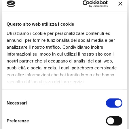
★★★★★
Ho acquistato un impianto Bose usato e ne sono
super soddisfatto. Professionalità e gentilezza da parte
Questo sito web utilizza i cookie
dello staff. Attrezzatura di qualità e buoni prezzi.
Utilizziamo i cookie per personalizzare contenuti ed
annunci, per fornire funzionalità dei social media e per
analizzare il nostro traffico. Condividiamo inoltre
informazioni sul modo in cui utilizzi il nostro sito con i
Hope Efrida
nostri partner che si occupano di analisi dei dati web,
2 mesi fa
pubblicità e social media, i quali potrebbero combinarle
★★★★★
con altre informazioni che hai fornito loro o che hanno
raccolto dal tuo utilizzo dei loro servizi.
Ho acquistato un contrabbasso elettrico Stanzani, un
microfono professionale, amplificatore, cuffie, aste e
cavi vari come regali per il mio compagno. Lo
Selezione
strumento è a dir poco meraviglioso e il resto dei
Necessari
del
prodotti è di alto livello. I venditori son..
consenso
Preferenze