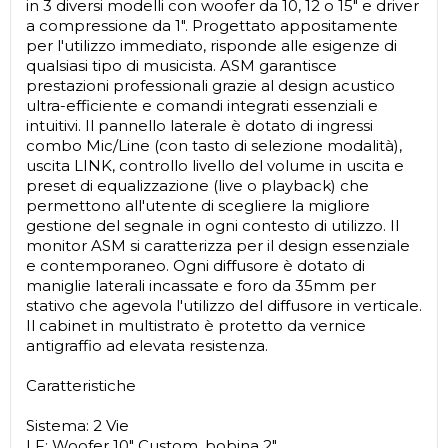
in 3 diversi modelli con woofer da 10, 12 o 15" e driver
a compressione da 1". Progettato appositamente
per l'utilizzo immediato, risponde alle esigenze di
qualsiasi tipo di musicista. ASM garantisce
prestazioni professionali grazie al design acustico
ultra-efficiente e comandi integrati essenziali e
intuitivi. Il pannello laterale è dotato di ingressi
combo Mic/Line (con tasto di selezione modalità),
uscita LINK, controllo livello del volume in uscita e
preset di equalizzazione (live o playback) che
permettono all'utente di scegliere la migliore
gestione del segnale in ogni contesto di utilizzo. Il
monitor ASM si caratterizza per il design essenziale
e contemporaneo. Ogni diffusore è dotato di
maniglie laterali incassate e foro da 35mm per
stativo che agevola l'utilizzo del diffusore in verticale.
Il cabinet in multistrato è protetto da vernice
antigraffio ad elevata resistenza.
Caratteristiche
Sistema: 2 Vie
LF: Woofer 10" Custom, bobina 2"