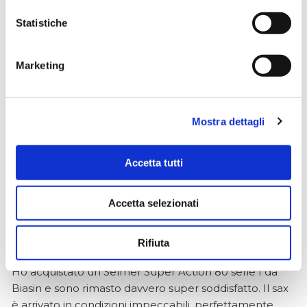
Simone Gasparoni
Statistiche
un mese fa
★★★★★
Marketing
Ottima esperienza d’acquisto. Comunicazione
puntuale e cordiale, spedizione rapida e prodotti
effettivamente disponibili come indicato sul sito, senza
Mostra dettagli
sorprese o ritardi. Servizio affidabile e professionale.
Negozio assolutamente consigliato, acqui..
Accetta tutti
Accetta selezionati
Ciro Pio Donnarumma
4 mesi fa
Rifiuta
★★★★★
Ho acquistato un Selmer Super Action 80 serie I da
Biasin e sono rimasto davvero super soddisfatto. Il sax
è arrivato in condizioni impeccabili, perfettamente