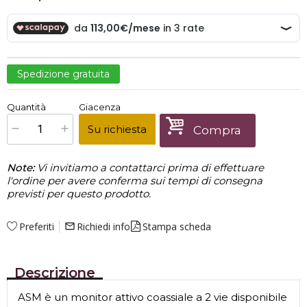
Spedizione gratuita
€
339,00
Quantità
Giacenza
x
1
Prezzo finale:
Su richiesta
Compra
Note:
Vi invitiamo a contattarci prima di effettuare
l'ordine per avere conferma sui tempi di consegna
previsti per questo prodotto.
Preferiti
Richiedi info
Stampa scheda
mail_outline
Descrizione
ASM è un monitor attivo coassiale a 2 vie disponibile