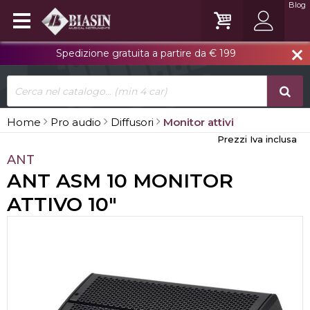
Blog
Spedizione gratuita a partire da € 199
close
Home
Pro audio
Diffusori
Monitor attivi
Prezzi Iva inclusa
ANT
ANT ASM 10 MONITOR
ATTIVO 10"