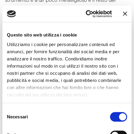
strumento è a dir poco meraviglioso e il resto dei
prodotti è di alto livello. I venditori son..
Questo sito web utilizza i cookie
Simone Gasparoni
un mese fa
Utilizziamo i cookie per personalizzare contenuti ed
annunci, per fornire funzionalità dei social media e per
★★★★★
analizzare il nostro traffico. Condividiamo inoltre
Ottima esperienza d’acquisto. Comunicazione
informazioni sul modo in cui utilizzi il nostro sito con i
puntuale e cordiale, spedizione rapida e prodotti
nostri partner che si occupano di analisi dei dati web,
effettivamente disponibili come indicato sul sito, senza
pubblicità e social media, i quali potrebbero combinarle
sorprese o ritardi. Servizio affidabile e professionale.
con altre informazioni che hai fornito loro o che hanno
Negozio assolutamente consigliato, acqui..
raccolto dal tuo utilizzo dei loro servizi.
Selezione
Necessari
del
Ciro Pio Donnarumma
consenso
4 mesi fa