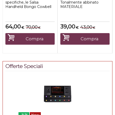
specifiche, le Salsa
Tonalmente abbinato
Handheld Bongo Cowbell
MATERIALE
offrono un suono pieno e
Lega di acciaio speciale
brillante.
DIMENSIONE
Caratter...
6 3...
64,00
39,00
70,00
43,00
€
€
€
€
Compra
Compra
Offerte Speciali
%
-11
New