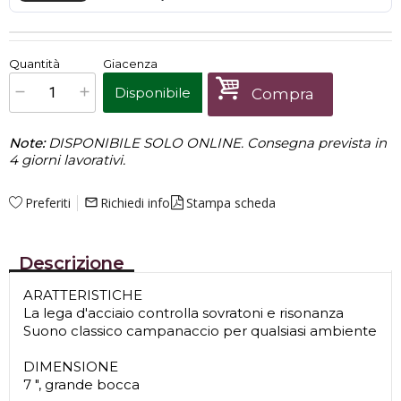
€
52,00
Quantità
Giacenza
x
1
Prezzo finale:
Disponibile
Compra
Note:
DISPONIBILE SOLO ONLINE. Consegna prevista in
4 giorni lavorativi.
Preferiti
Richiedi info
Stampa scheda
mail_outline
Descrizione
ARATTERISTICHE
La lega d'acciaio controlla sovratoni e risonanza
Suono classico campanaccio per qualsiasi ambiente
DIMENSIONE
7 ", grande bocca