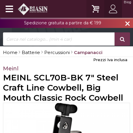
Blog
Spedizione gratuita a partire da € 199
close
Home
Batterie
Percussioni
Campanacci
Prezzi Iva inclusa
Meinl
MEINL SCL70B-BK 7" Steel
Craft Line Cowbell, Big
Mouth Classic Rock Cowbell