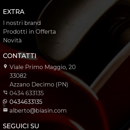
EXTRA
I nostri brand
Prodotti in Offerta
Novità
CONTATTI
Viale Primo Maggio, 20
-
33082
-
Azzano Decimo (PN)
0434 633135
0434633135
alberto@biasin.com
SEGUICI SU