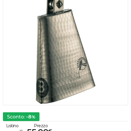
-8
Sconto:
%
Listino
Prezzo