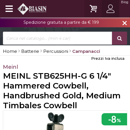
Blog
Spedizione gratuita a partire da € 199
close
Home
Batterie
Percussioni
Campanacci
Prezzi Iva inclusa
Meinl
MEINL STB625HH-G 6 1/4"
Hammered Cowbell,
Handbrushed Gold, Medium
Timbales Cowbell
-8
%