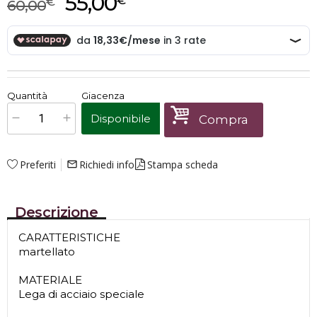
55,00
€
€
60,00
€
55,00
Quantità
Giacenza
x
1
Prezzo finale:
Disponibile
Compra
Preferiti
Richiedi info
Stampa scheda
mail_outline
Descrizione
CARATTERISTICHE
martellato
MATERIALE
Lega di acciaio speciale