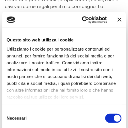
cavi vari come regali per il mio compagno. Lo
strumento è a dir poco meraviglioso e il resto dei
prodotti è di alto livello. I venditori son..
Questo sito web utilizza i cookie
Simone Gasparoni
Utilizziamo i cookie per personalizzare contenuti ed
un mese fa
annunci, per fornire funzionalità dei social media e per
analizzare il nostro traffico. Condividiamo inoltre
★★★★★
informazioni sul modo in cui utilizzi il nostro sito con i
Ottima esperienza d’acquisto. Comunicazione
nostri partner che si occupano di analisi dei dati web,
puntuale e cordiale, spedizione rapida e prodotti
pubblicità e social media, i quali potrebbero combinarle
effettivamente disponibili come indicato sul sito, senza
con altre informazioni che hai fornito loro o che hanno
sorprese o ritardi. Servizio affidabile e professionale.
raccolto dal tuo utilizzo dei loro servizi.
Negozio assolutamente consigliato, acqui..
Selezione
Necessari
del
consenso