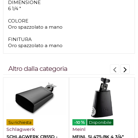
DIMENSIONE
6 1/4 "
COLORE
Oro spazzolato a mano
FINITURA
Oro spazzolato a mano
Altro dalla categoria
%
Su richiesta
-10
Disponibile
Schlagwerk
Meinl
SCHLAGWERK CB55D -
MEINL SL475-BK 4 3/4"