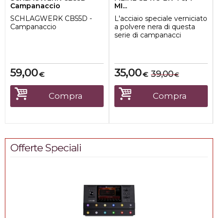
Campanaccio
MI...
SCHLAGWERK CB55D -
L'acciaio speciale verniciato
Campanaccio
a polvere nera di questa
serie di campanacci
produce un suono
soffocato molto ap...
59,00
35,00
39,00
€
€
€
Compra
Compra
Offerte Speciali