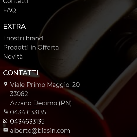
Contatti
FAQ
EXTRA
I nostri brand
Prodotti in Offerta
Novità
CONTATTI
Viale Primo Maggio, 20
-
33082
-
Azzano Decimo (PN)
0434 633135
0434633135
alberto@biasin.com