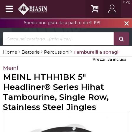
Blog
Spedizione gratuita a partire da € 199
close
Home
Batterie
Percussioni
Tamburelli a sonagli
Prezzi Iva inclusa
Meinl
MEINL HTHH1BK 5"
Headliner® Series Hihat
Tambourine, Single Row,
Stainless Steel Jingles