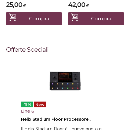
25,00
42,00
€
€
Compra
Compra
Offerte Speciali
%
-11
New
Line 6
Helix Stadium Floor Processore...
Il Helix Stadium Floor è il nuovo punto di