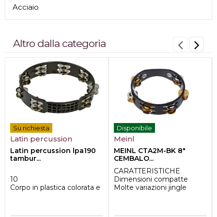
Acciaio
Altro dalla categoria
Su richiesta
Disponibile
Latin percussion
Meinl
Latin percussion lpa190
MEINL CTA2M-BK 8"
tambur...
CEMBALO...
CARATTERISTICHE
10
Dimensioni compatte
Corpo in plastica colorata e
Molte variazioni jingle
jingles dal suono brillante
2 file di jingle
Manico comodo e
MATERIALE
modellato con ango...