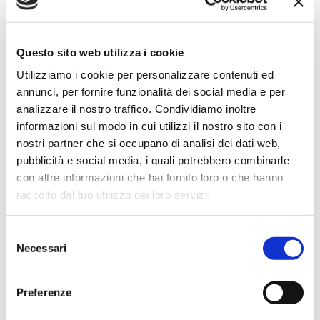
Simone Gasparoni
un mese fa
Questo sito web utilizza i cookie
★★★★★
Utilizziamo i cookie per personalizzare contenuti ed
Ottima esperienza d’acquisto. Comunicazione
annunci, per fornire funzionalità dei social media e per
puntuale e cordiale, spedizione rapida e prodotti
analizzare il nostro traffico. Condividiamo inoltre
effettivamente disponibili come indicato sul sito, senza
informazioni sul modo in cui utilizzi il nostro sito con i
sorprese o ritardi. Servizio affidabile e professionale.
nostri partner che si occupano di analisi dei dati web,
Negozio assolutamente consigliato, acqui..
pubblicità e social media, i quali potrebbero combinarle
con altre informazioni che hai fornito loro o che hanno
raccolto dal tuo utilizzo dei loro servizi.
Ciro Pio Donnarumma
Selezione
4 mesi fa
Necessari
del
★★★★★
consenso
Ho acquistato un Selmer Super Action 80 serie I da
Preferenze
Biasin e sono rimasto davvero super soddisfatto. Il sax