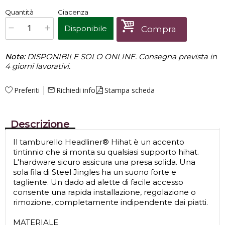
€
22,90
Quantità
Giacenza
x
1
Prezzo finale:
Disponibile
Compra
Note:
DISPONIBILE SOLO ONLINE. Consegna prevista in
4 giorni lavorativi.
Preferiti
Richiedi info
Stampa scheda
mail_outline
Descrizione
Il tamburello Headliner® Hihat è un accento
tintinnio che si monta su qualsiasi supporto hihat.
L'hardware sicuro assicura una presa solida. Una
sola fila di Steel Jingles ha un suono forte e
tagliente. Un dado ad alette di facile accesso
consente una rapida installazione, regolazione o
rimozione, completamente indipendente dai piatti.
MATERIALE