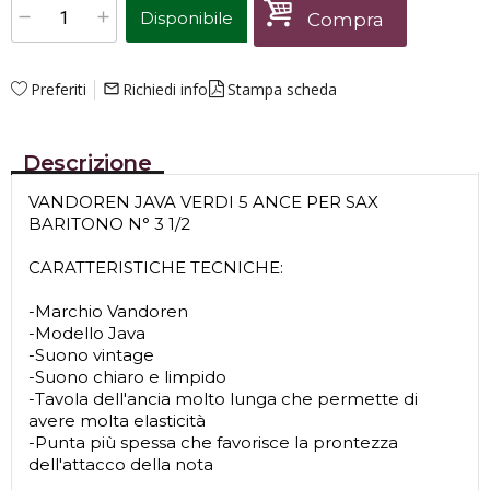
Disponibile
Compra
Preferiti
Richiedi info
Stampa scheda
mail_outline
Descrizione
VANDOREN JAVA VERDI 5 ANCE PER SAX
BARITONO N° 3 1/2
CARATTERISTICHE TECNICHE:
-Marchio Vandoren
-Modello Java
-Suono vintage
-Suono chiaro e limpido
-Tavola dell'ancia molto lunga che permette di
avere molta elasticità
-Punta più spessa che favorisce la prontezza
dell'attacco della nota