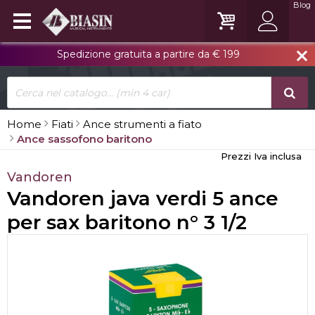
Blog
Spedizione gratuita a partire da € 199
close
Home
Fiati
Ance strumenti a fiato
Ance sassofono baritono
Prezzi Iva inclusa
Vandoren
Vandoren java verdi 5 ance
per sax baritono n° 3 1/2