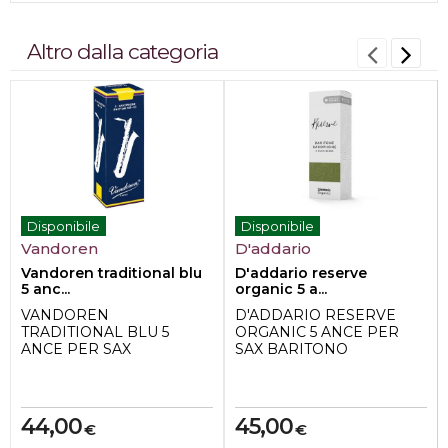
Altro dalla categoria
Disponibile
Disponibile
Vandoren
D'addario
Vandoren traditional blu
D'addario reserve
5 anc...
organic 5 a...
VANDOREN
D'ADDARIO RESERVE
TRADITIONAL BLU 5
ORGANIC 5 ANCE PER
ANCE PER SAX
SAX BARITONO
BARITONO N° 3 1/2
CARATTERISTICHE
CARATTERISTICHE
TECNICHE:
TECNICHE:
-Marchio Daddario
-Marchio Vando...
44,00
45,00
€
€