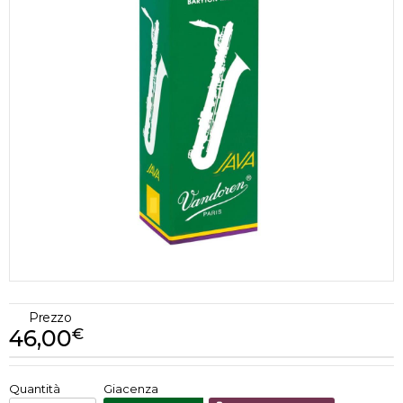
Prezzo
46,00
€
€
46,00
Quantità
Giacenza
x
1
Prezzo finale: