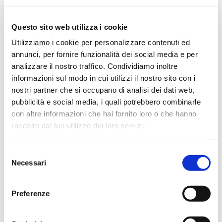
un mese fa
★★★★★
Questo sito web utilizza i cookie
Ottima esperienza d’acquisto. Comunicazione
Utilizziamo i cookie per personalizzare contenuti ed
puntuale e cordiale, spedizione rapida e prodotti
annunci, per fornire funzionalità dei social media e per
effettivamente disponibili come indicato sul sito, senza
analizzare il nostro traffico. Condividiamo inoltre
sorprese o ritardi. Servizio affidabile e professionale.
informazioni sul modo in cui utilizzi il nostro sito con i
Negozio assolutamente consigliato, acqui..
nostri partner che si occupano di analisi dei dati web,
pubblicità e social media, i quali potrebbero combinarle
con altre informazioni che hai fornito loro o che hanno
raccolto dal tuo utilizzo dei loro servizi.
Ciro Pio Donnarumma
4 mesi fa
Selezione
Necessari
del
★★★★★
consenso
Ho acquistato un Selmer Super Action 80 serie I da
Biasin e sono rimasto davvero super soddisfatto. Il sax
Preferenze
è arrivato in condizioni impeccabili, perfettamente
imballato e conforme alla descrizione. Il negozio si è