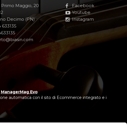
e Primo Maggio, 20
Facebook
82
Youtube
no Decimo (PN)
Instagram
 633135
633135
rto@biasin.com
y
ManagerMag Evo
one automatica con il sito di Ecommerce integrato e i