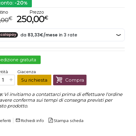
-20
conto:
%
stino
Prezzo
250,00
€
€
,00
edizione gratuita
€
250,00
tità
Giacenza
Prezzo finale:
Su richiesta
Compra
e:
Vi invitiamo a contattarci prima di effettuare l'ordine
avere conferma sui tempi di consegna previsti per
sto prodotto.
eferiti
mail_outline
Richiedi info
Stampa scheda