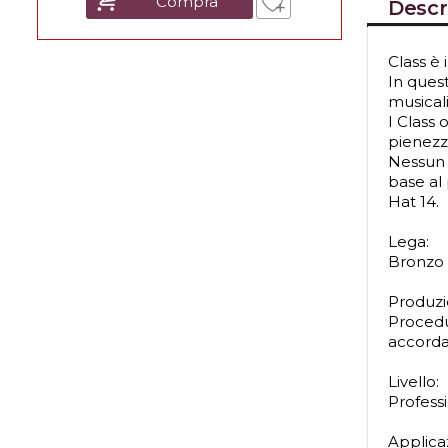
Compra
Descr
Class è 
In quest
musicali
I Class 
pienezza
Nessun 
base al
Hat 14.
Lega:
Bronzo 
Produzi
Procedu
accord
Livello:
Profess
Applica