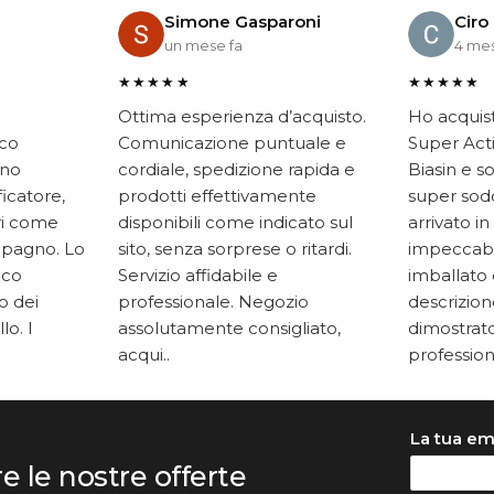
Simone Gasparoni
Ciro
un mese fa
4 mes
★★★★★
★★★★★
Ottima esperienza d’acquisto.
Ho acquis
ico
Comunicazione puntuale e
Super Acti
ono
cordiale, spedizione rapida e
Biasin e s
ficatore,
prodotti effettivamente
super soddi
ari come
disponibili come indicato sul
arrivato in
mpagno. Lo
sito, senza sorprese o ritardi.
impeccabi
oco
Servizio affidabile e
imballato 
to dei
professionale. Negozio
descrizione
lo. I
assolutamente consigliato,
dimostrato
acqui..
professiona
La tua em
re le nostre offerte