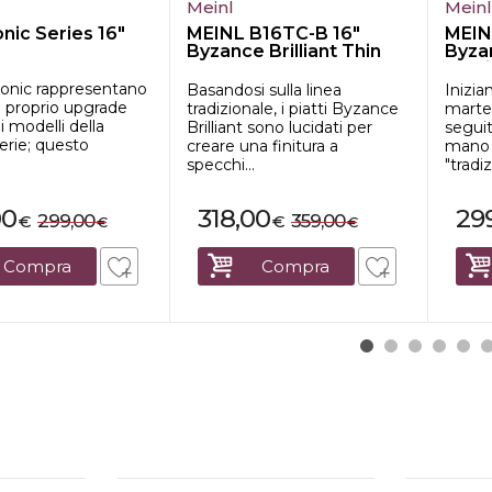
Meinl
Mein
onic Series 16"
MEINL B16TC-B 16"
MEIN
Byzance Brilliant Thin
Byza
Cras...
Mediu
ionic rappresentano
Basandosi sulla linea
Inizia
e proprio upgrade
tradizionale, i piatti Byzance
marte
i modelli della
Brilliant sono lucidati per
seguit
erie; questo
creare una finitura a
mano i
specchi...
"tradizi
00
318,00
29
299,00
359,00
€
€
€
€
Compra
Compra