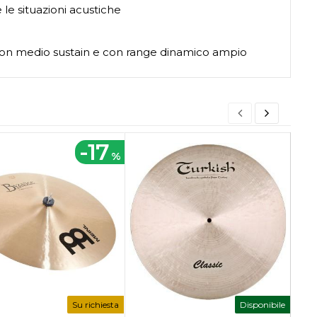
 le situazioni acustiche
 con medio sustain e con range dinamico ampio
-17
%
Su richiesta
Disponibile