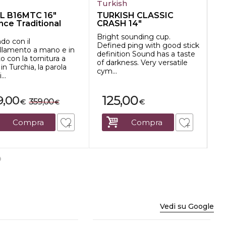
l
Turkish
Tu
L B16MTC 16"
TURKISH CLASSIC
Tu
nce Traditional
CRASH 14"
18
m T...
Bright sounding cup.
Th
ndo con il
Defined ping with good stick
um
llamento a mano e in
definition Sound has a taste
qu
o con la tornitura a
of darkness. Very versatile
the
n Turchia, la parola
cym...
...
125,00
9,00
359,00
€
€
€
Compra
Compra
Vedi su Google