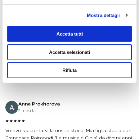
Mostra dettagli
Ciro Pio Donnarumma
4 mesi fa
Accetta tutti
★★★★★
Ho acquistato un Selmer Super Action 80 serie I da
Biasin e sono rimasto davvero super soddisfatto. Il sax
Accetta selezionati
è arrivato in condizioni impeccabili, perfettamente
imballato e conforme alla descrizione. Il negozio si è
Rifiuta
dimostrato serio e professionale,..
Anna Prokhorova
2 mesi fa
★★★★★
Volevo raccontarvi la nostra storia. Mia figlia studia con
Francesca Raimondi (La musica e Gioia) da diversi anni.