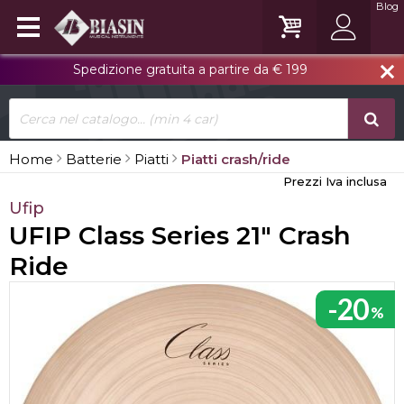
Blog
Spedizione gratuita a partire da € 199
close
Home
Batterie
Piatti
Piatti crash/ride
Prezzi Iva inclusa
Ufip
UFIP Class Series 21" Crash
Ride
-20
%