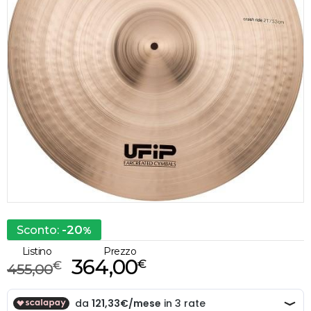
-20
Sconto:
%
Listino
Prezzo
364,00
€
€
455,00