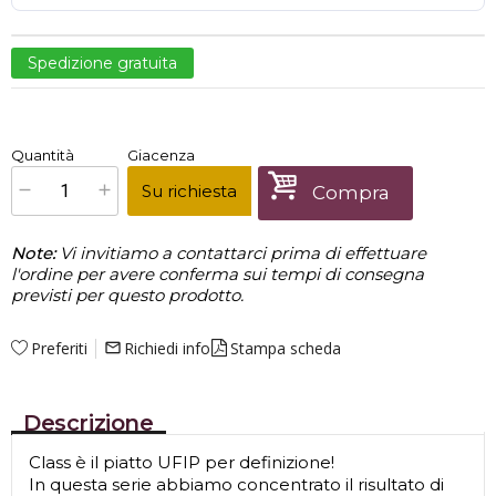
Spedizione gratuita
€
364,00
Quantità
Giacenza
x
1
Prezzo finale:
Su richiesta
Compra
Note:
Vi invitiamo a contattarci prima di effettuare
l'ordine per avere conferma sui tempi di consegna
previsti per questo prodotto.
Preferiti
Richiedi info
Stampa scheda
mail_outline
Descrizione
Class è il piatto UFIP per definizione!
In questa serie abbiamo concentrato il risultato di