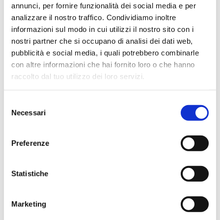
annunci, per fornire funzionalità dei social media e per
Ho acquistato un contrabbasso elettrico Stanzani, un
analizzare il nostro traffico. Condividiamo inoltre
microfono professionale, amplificatore, cuffie, aste e
informazioni sul modo in cui utilizzi il nostro sito con i
cavi vari come regali per il mio compagno. Lo
nostri partner che si occupano di analisi dei dati web,
strumento è a dir poco meraviglioso e il resto dei
pubblicità e social media, i quali potrebbero combinarle
prodotti è di alto livello. I venditori son..
con altre informazioni che hai fornito loro o che hanno
raccolto dal tuo utilizzo dei loro servizi.
Selezione
Simone Gasparoni
Necessari
del
un mese fa
consenso
★★★★★
Preferenze
Ottima esperienza d’acquisto. Comunicazione
puntuale e cordiale, spedizione rapida e prodotti
Statistiche
effettivamente disponibili come indicato sul sito, senza
sorprese o ritardi. Servizio affidabile e professionale.
Negozio assolutamente consigliato, acqui..
Marketing