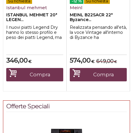
%
Su richiesta
-12
Su richiesta
Istanbul mehmet
Meinl
ISTANBUL MEHMET 20"
MEINL B22SACR 22"
LEGEN...
Byzance...
I nuovi piatti Legend Dry
Realizzata pensando all'età,
hanno lo stesso profilo e
la voce Vintage all'interno
peso dei piatti Legend, ma
di Byzance ha
la tornitura superficiale e la
caratteristiche uniche che
...
simulano il...
346,00
574,00
649,00
€
€
€
Compra
Compra
Offerte Speciali