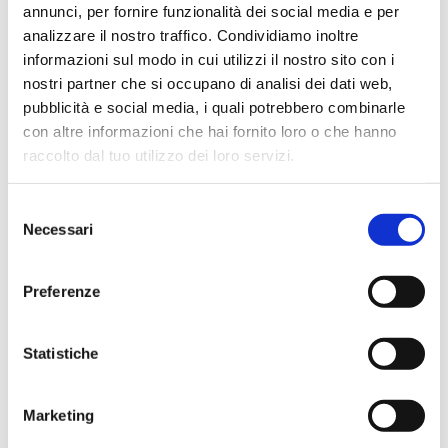
annunci, per fornire funzionalità dei social media e per
Ho acquistato un contrabbasso elettrico Stanzani, un
analizzare il nostro traffico. Condividiamo inoltre
microfono professionale, amplificatore, cuffie, aste e
informazioni sul modo in cui utilizzi il nostro sito con i
cavi vari come regali per il mio compagno. Lo
nostri partner che si occupano di analisi dei dati web,
strumento è a dir poco meraviglioso e il resto dei
pubblicità e social media, i quali potrebbero combinarle
prodotti è di alto livello. I venditori son..
con altre informazioni che hai fornito loro o che hanno
raccolto dal tuo utilizzo dei loro servizi.
Selezione
Simone Gasparoni
Necessari
del
un mese fa
consenso
★★★★★
Preferenze
Ottima esperienza d’acquisto. Comunicazione
puntuale e cordiale, spedizione rapida e prodotti
Statistiche
effettivamente disponibili come indicato sul sito, senza
sorprese o ritardi. Servizio affidabile e professionale.
Negozio assolutamente consigliato, acqui..
Marketing