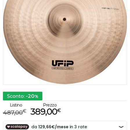
-20
Sconto:
%
Listino
Prezzo
389,00
€
€
487,00