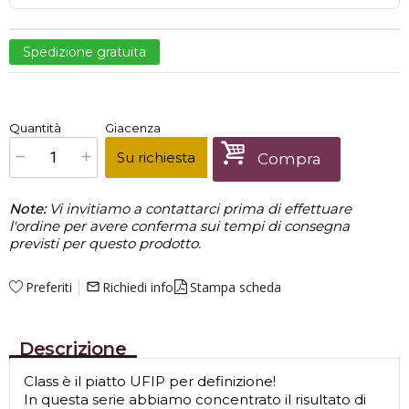
Spedizione gratuita
€
389,00
Quantità
Giacenza
x
1
Prezzo finale:
Su richiesta
Compra
Note:
Vi invitiamo a contattarci prima di effettuare
l'ordine per avere conferma sui tempi di consegna
previsti per questo prodotto.
Preferiti
Richiedi info
Stampa scheda
mail_outline
Descrizione
Class è il piatto UFIP per definizione!
In questa serie abbiamo concentrato il risultato di