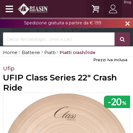
Blog
Spedizione gratuita a partire da € 199
close
Home
Batterie
Piatti
Piatti crash/ride
Prezzi Iva inclusa
Ufip
UFIP Class Series 22" Crash
Ride
-20
%