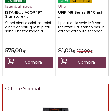
%
Disponibile
-21
Su richiesta
Istanbul agop
Ufip
ISTANBUL AGOP 19''
UFIP M8 Series 18" Crash
Signature -...
...
Suoni pieni e caldi, morbidi
I piatti della serie M8 sono
e ben definiti: questi piatti
realizzati utilizzando basi in
sono il nostro modo di
ottone ottenute secondo
rendere omaggio
nostre specifiche. La lavo...
all'eredità...
575,00
81,00
102,00
€
€
€
Compra
Compra
Offerte Speciali