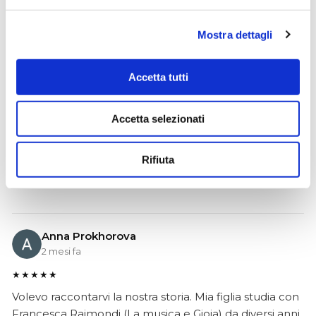
Mostra dettagli
Ciro Pio Donnarumma
4 mesi fa
Accetta tutti
★★★★★
Ho acquistato un Selmer Super Action 80 serie I da
Biasin e sono rimasto davvero super soddisfatto. Il sax
Accetta selezionati
è arrivato in condizioni impeccabili, perfettamente
imballato e conforme alla descrizione. Il negozio si è
Rifiuta
dimostrato serio e professionale,..
Anna Prokhorova
2 mesi fa
★★★★★
Volevo raccontarvi la nostra storia. Mia figlia studia con
Francesca Raimondi (La musica e Gioia) da diversi anni.