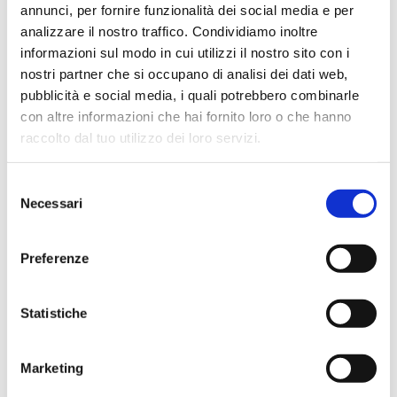
annunci, per fornire funzionalità dei social media e per
Ho acquistato un contrabbasso elettrico Stanzani, un
analizzare il nostro traffico. Condividiamo inoltre
microfono professionale, amplificatore, cuffie, aste e
informazioni sul modo in cui utilizzi il nostro sito con i
cavi vari come regali per il mio compagno. Lo
nostri partner che si occupano di analisi dei dati web,
strumento è a dir poco meraviglioso e il resto dei
pubblicità e social media, i quali potrebbero combinarle
prodotti è di alto livello. I venditori son..
con altre informazioni che hai fornito loro o che hanno
raccolto dal tuo utilizzo dei loro servizi.
Selezione
Simone Gasparoni
Necessari
del
un mese fa
consenso
★★★★★
Preferenze
Ottima esperienza d’acquisto. Comunicazione
puntuale e cordiale, spedizione rapida e prodotti
Statistiche
effettivamente disponibili come indicato sul sito, senza
sorprese o ritardi. Servizio affidabile e professionale.
Negozio assolutamente consigliato, acqui..
Marketing