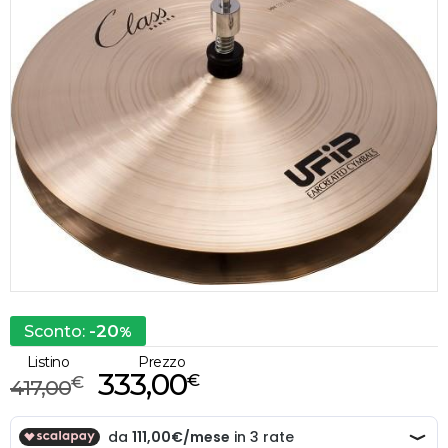
-20
Sconto:
%
Listino
Prezzo
333,00
€
€
417,00