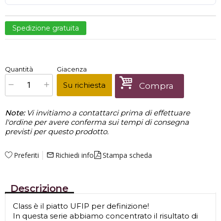
Spedizione gratuita
€
333,00
Quantità
Giacenza
x
1
Prezzo finale:
Su richiesta
Compra
Note:
Vi invitiamo a contattarci prima di effettuare
l'ordine per avere conferma sui tempi di consegna
previsti per questo prodotto.
Preferiti
Richiedi info
Stampa scheda
mail_outline
Descrizione
Class è il piatto UFIP per definizione!
In questa serie abbiamo concentrato il risultato di