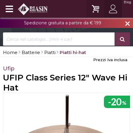
Blog
Spedizione gratuita a partire da € 199
close
Home
Batterie
Piatti
Piatti hi-hat
Prezzi Iva inclusa
Ufip
UFIP Class Series 12" Wave Hi
Hat
-20
%