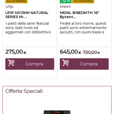
%
Su richiesta
-12
Su richiesta
Ufip
Meinl
UFIP NS13HH NATURAL
MEINL B16EDMTH 16"
SERIES HI-...
Byzanc...
I piatti della serie Natural
Fedeli al loro nome, questi
sono stati rivisti ed
piatti sono estremamente
aggiornati con lobbiettivo
asciutti, con suoni bassi e
di ritrovare le
trash e un sustain breve.
caratteristiche ...
275,00
645,00
730,00
€
€
€
Compra
Compra
Offerte Speciali