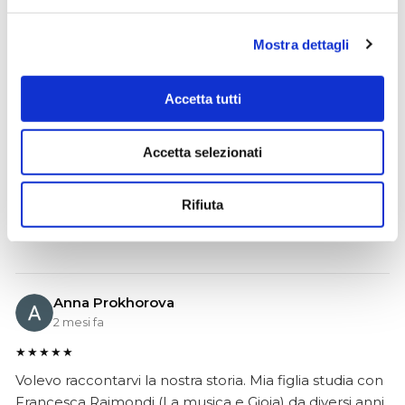
Mostra dettagli
Ciro Pio Donnarumma
4 mesi fa
Accetta tutti
★★★★★
Ho acquistato un Selmer Super Action 80 serie I da
Biasin e sono rimasto davvero super soddisfatto. Il sax
Accetta selezionati
è arrivato in condizioni impeccabili, perfettamente
imballato e conforme alla descrizione. Il negozio si è
Rifiuta
dimostrato serio e professionale,..
Anna Prokhorova
2 mesi fa
★★★★★
Volevo raccontarvi la nostra storia. Mia figlia studia con
Francesca Raimondi (La musica e Gioia) da diversi anni.