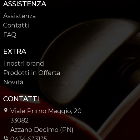
ASSISTENZA
Assistenza
Contatti
FAQ
EXTRA
I nostri brand
Prodotti in Offerta
Novità
CONTATTI
Viale Primo Maggio, 20
-
33082
-
Azzano Decimo (PN)
0434 633135