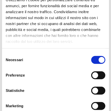
★★★★★
annunci, per fornire funzionalità dei social media e per
analizzare il nostro traffico. Condividiamo inoltre
Ho acquistato un contrabbasso elettrico Stanzani, un
informazioni sul modo in cui utilizzi il nostro sito con i
microfono professionale, amplificatore, cuffie, aste e
nostri partner che si occupano di analisi dei dati web,
cavi vari come regali per il mio compagno. Lo
pubblicità e social media, i quali potrebbero combinarle
strumento è a dir poco meraviglioso e il resto dei
con altre informazioni che hai fornito loro o che hanno
prodotti è di alto livello. I venditori son..
raccolto dal tuo utilizzo dei loro servizi.
Selezione
Necessari
Simone Gasparoni
del
un mese fa
consenso
★★★★★
Preferenze
Ottima esperienza d’acquisto. Comunicazione
puntuale e cordiale, spedizione rapida e prodotti
Statistiche
effettivamente disponibili come indicato sul sito, senza
sorprese o ritardi. Servizio affidabile e professionale.
Marketing
Negozio assolutamente consigliato, acqui..