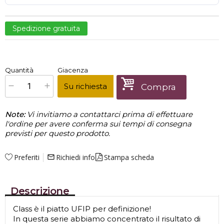
Spedizione gratuita
€
397,00
Quantità
Giacenza
x
1
Prezzo finale:
Su richiesta
Compra
Note:
Vi invitiamo a contattarci prima di effettuare
l'ordine per avere conferma sui tempi di consegna
previsti per questo prodotto.
Preferiti
Richiedi info
Stampa scheda
mail_outline
Descrizione
Class è il piatto UFIP per definizione!
In questa serie abbiamo concentrato il risultato di