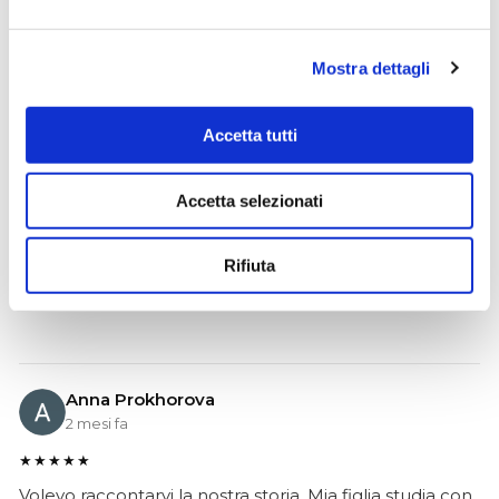
Mostra dettagli
Ciro Pio Donnarumma
4 mesi fa
Accetta tutti
★★★★★
Ho acquistato un Selmer Super Action 80 serie I da
Accetta selezionati
Biasin e sono rimasto davvero super soddisfatto. Il sax
è arrivato in condizioni impeccabili, perfettamente
imballato e conforme alla descrizione. Il negozio si è
Rifiuta
dimostrato serio e professionale,..
Anna Prokhorova
2 mesi fa
★★★★★
Volevo raccontarvi la nostra storia. Mia figlia studia con