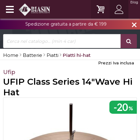
Blog
Spedizione gratuita a partire da € 199
close
Home
Batterie
Piatti
Piatti hi-hat
Prezzi Iva inclusa
Ufip
UFIP Class Series 14"Wave Hi
Hat
-20
%