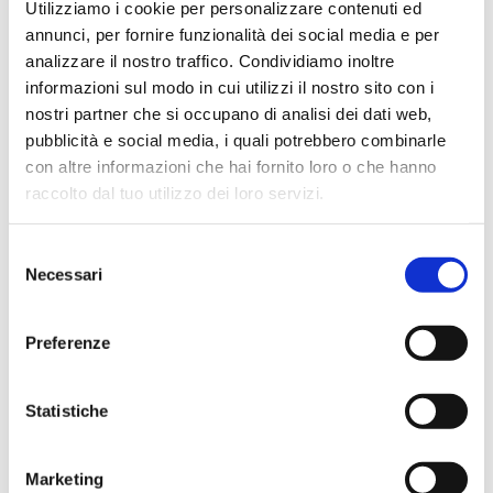
2 mesi fa
Utilizziamo i cookie per personalizzare contenuti ed
annunci, per fornire funzionalità dei social media e per
★★★★★
analizzare il nostro traffico. Condividiamo inoltre
Ho acquistato un contrabbasso elettrico Stanzani, un
informazioni sul modo in cui utilizzi il nostro sito con i
microfono professionale, amplificatore, cuffie, aste e
nostri partner che si occupano di analisi dei dati web,
cavi vari come regali per il mio compagno. Lo
pubblicità e social media, i quali potrebbero combinarle
strumento è a dir poco meraviglioso e il resto dei
con altre informazioni che hai fornito loro o che hanno
prodotti è di alto livello. I venditori son..
raccolto dal tuo utilizzo dei loro servizi.
Selezione
Necessari
del
Simone Gasparoni
consenso
un mese fa
Preferenze
★★★★★
Ottima esperienza d’acquisto. Comunicazione
puntuale e cordiale, spedizione rapida e prodotti
Statistiche
effettivamente disponibili come indicato sul sito, senza
sorprese o ritardi. Servizio affidabile e professionale.
Marketing
Negozio assolutamente consigliato, acqui..