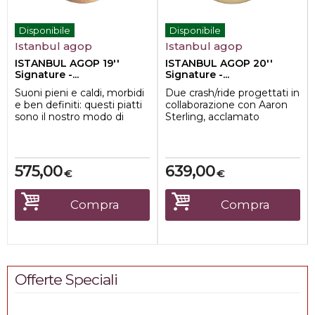
Disponibile
Disponibile
Istanbul agop
Istanbul agop
ISTANBUL AGOP 19''
ISTANBUL AGOP 20''
Signature -...
Signature -...
Suoni pieni e caldi, morbidi
Due crash/ride progettati in
e ben definiti: questi piatti
collaborazione con Aaron
sono il nostro modo di
Sterling, acclamato
rendere omaggio
batterista in studio, per
all'eredità...
ottenere s...
575,00
639,00
€
€
Compra
Compra
Offerte Speciali