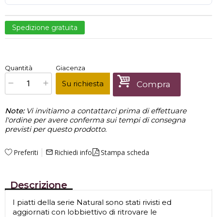
Spedizione gratuita
€
389,00
Quantità
Giacenza
x
1
Prezzo finale:
Su richiesta
Compra
Note:
Vi invitiamo a contattarci prima di effettuare
l'ordine per avere conferma sui tempi di consegna
previsti per questo prodotto.
Preferiti
Richiedi info
Stampa scheda
mail_outline
Descrizione
I piatti della serie Natural sono stati rivisti ed
aggiornati con lobbiettivo di ritrovare le