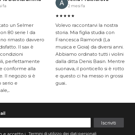
i fa
2 mesi fa
★★★★★
tato un Selmer
Volevo raccontarvi la nostra
on 80 serie I da
storia. Mia figlia studia con
ono rimasto davvero
Francesca Raimondi (La
sfatto. Il sax è
musica e Gioia) da diversi anni.
 condizioni
Abbiamo ordinato tutti i violini
li, perfettamente
dalla ditta Denis Basin. Mentre
e conforme alla
suonava, il ponticello si è rotto
. Il negozio si è
e questo ci ha messo in grossi
 serio e
guai..
le,..
ail
Iscriviti
Termini di utilizzo dei dati personali
o e accetto i