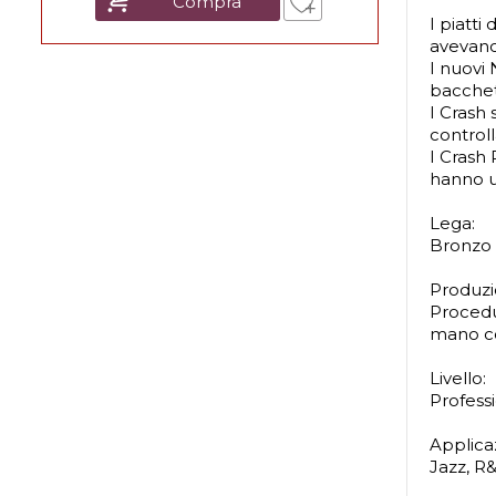
Compra
I piatti
avevano 
I nuovi 
bacchet
I Crash 
control
I Crash 
hanno u
Lega:
Bronzo 
Produzi
Procedur
mano con
Livello:
Profess
Applica
Jazz, R&