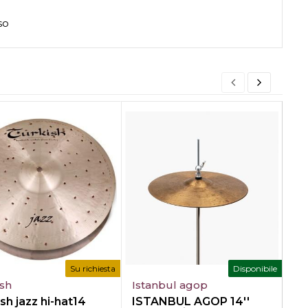
so
Su richiesta
Disponibile
ish
Istanbul agop
Tu
sh jazz hi-hat14
ISTANBUL AGOP 14''
TU