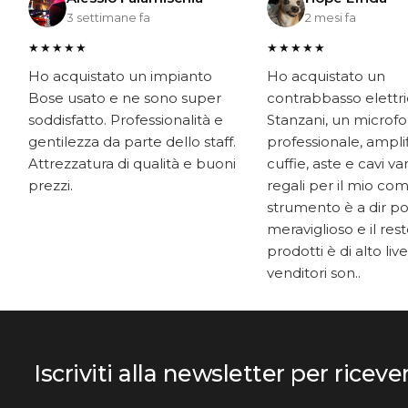
3 settimane fa
2 mesi fa
★★★★★
★★★★★
Ho acquistato un impianto
Ho acquistato un
Bose usato e ne sono super
contrabbasso elettr
soddisfatto. Professionalità e
Stanzani, un microf
gentilezza da parte dello staff.
professionale, ampli
Attrezzatura di qualità e buoni
cuffie, aste e cavi v
prezzi.
regali per il mio co
strumento è a dir p
meraviglioso e il res
prodotti è di alto livel
venditori son..
Iscriviti alla newsletter per riceve