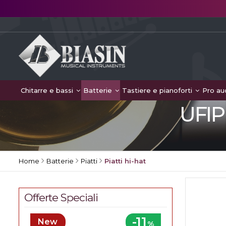
Chitarre e bassi
Batterie
Tastiere e pianoforti
Pro au
UFIP 
Home
Batterie
Piatti
Piatti hi-hat
Offerte Speciali
-11
New
%