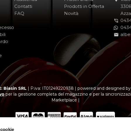
Contatti
Prodotti in Offerta
-
330
FAQ
Novità
-
Azza
0434
Recesso
0434
ili
albe
ardo
e
: Biasin SRL
|
P.iva: IT01249220938
|
powered and designed b
vo
per la gestione completa del magazzino e per la sincronizzazi
Marketplace |
 cookie