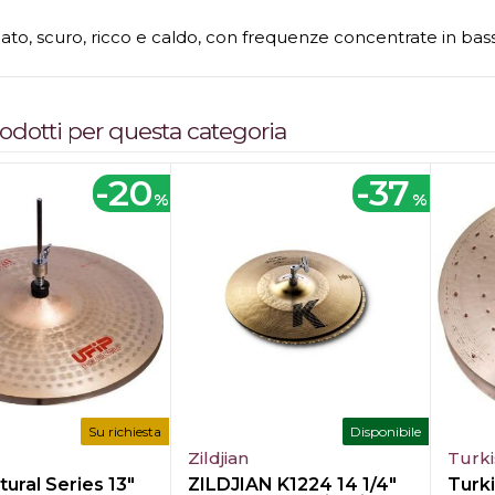
lato, scuro, ricco e caldo, con frequenze concentrate in bas
prodotti per questa categoria
-20
-37
%
%
Su richiesta
Disponibile
Zildjian
Turk
tural Series 13"
ZILDJIAN K1224 14 1/4"
Turki