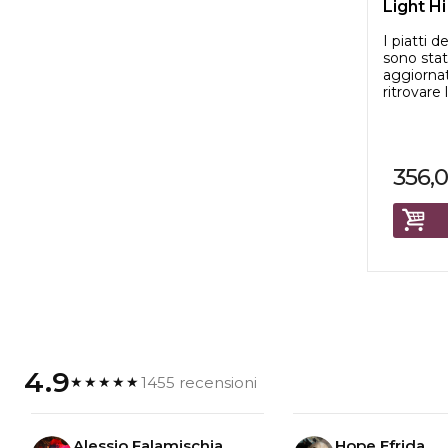
Light Hi
I piatti d
sono stati
aggiornat
ritrovare 
356,
4.9
1455 recensioni
★★★★★
Alessio Falamischia
Hope Efrida