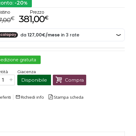
-20
conto:
%
istino
Prezzo
381,00
€
€
7,00
edizione gratuita
€
381,00
tità
Giacenza
Prezzo finale:
Disponibile
Compra
eferiti
mail_outline
Richiedi info
Stampa scheda