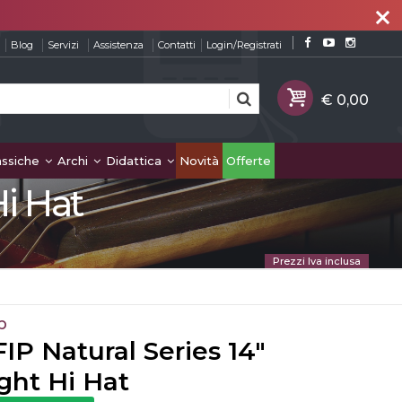
close
Blog
Servizi
Assistenza
Contatti
Login/Registrati
assiche
Archi
Didattica
Novità
Offerte
Hi Hat
Prezzi Iva inclusa
p
IP Natural Series 14"
ght Hi Hat