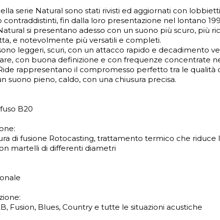
 della serie Natural sono stati rivisti ed aggiornati con lobbiett
contraddistinti, fin dalla loro presentazione nel lontano 199
Natural si presentano adesso con un suono più scuro, più ricco
ta, e notevolmente più versatili e completi.
sono leggeri, scuri, con un attacco rapido e decadimento veloc
lare, con buona definizione e con frequenze concentrate ne
Ride rappresentano il compromesso perfetto tra le qualità del
n suono pieno, caldo, con una chiusura precisa.
fuso B20
one:
a di fusione Rotocasting, trattamento termico che riduce le 
 martelli di differenti diametri
ionale
zione:
B, Fusion, Blues, Country e tutte le situazioni acustiche