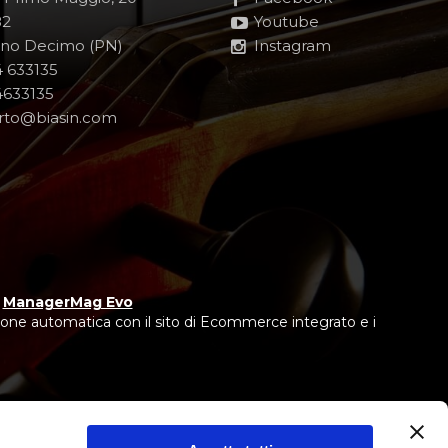
82
Youtube
no Decimo (PN)
Instagram
 633135
633135
rto@biasin.com
y
ManagerMag Evo
one automatica con il sito di Ecommerce integrato e i