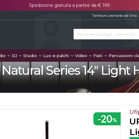
Spedizione gratuita a partire da € 199
Tamburo Leonardo da Vinci
dio
DJ
Studio
Luci e palchi
Video
Fiati
Percussioni cl
Natural Series 14" Light 
Ufi
-20
UF
%
Li