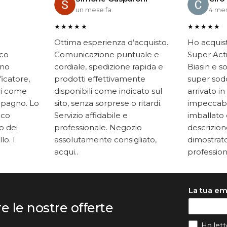
un mese fa
4 mes
★★★★★
★★★★★
Ottima esperienza d’acquisto.
Ho acquis
ico
Comunicazione puntuale e
Super Acti
ono
cordiale, spedizione rapida e
Biasin e s
ficatore,
prodotti effettivamente
super soddi
ari come
disponibili come indicato sul
arrivato in
mpagno. Lo
sito, senza sorprese o ritardi.
impeccabi
oco
Servizio affidabile e
imballato 
to dei
professionale. Negozio
descrizione
lo. I
assolutamente consigliato,
dimostrato
acqui..
professiona
La tua em
re le nostre offerte
Ho lett