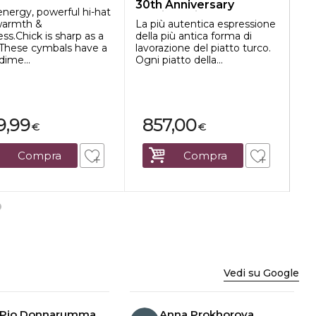
30th Anniversary
HA
energy, powerful hi-hat
Medium Hi-hat
Ful
warmth &
La più autentica espressione
sou
ss.Chick is sharp as a
della più antica forma di
The
. These cymbals have a
lavorazione del piatto turco.
use
dime...
Ogni piatto della...
9,99
857,00
€
€
Compra
Compra
Vedi su Google
 Pio Donnarumma
Anna Prokhorova