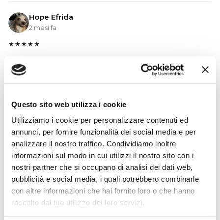
Hope Efrida
2 mesi fa
★★★★★
Ho acquistato un contrabbasso elettrico Stanzani, un
microfono professionale, amplificatore, cuffie, aste e
cavi vari come regali per il mio compagno. Lo
strumento è a dir poco meraviglioso e il resto dei
Questo sito web utilizza i cookie
prodotti è di alto livello. I venditori son..
Utilizziamo i cookie per personalizzare contenuti ed
annunci, per fornire funzionalità dei social media e per
analizzare il nostro traffico. Condividiamo inoltre
Gianni Fappiano
informazioni sul modo in cui utilizzi il nostro sito con i
3 settimane fa
nostri partner che si occupano di analisi dei dati web,
pubblicità e social media, i quali potrebbero combinarle
★★★★★
con altre informazioni che hai fornito loro o che hanno
Un po' lungo nelle consegne estive, ma affidabile e
raccolto dal tuo utilizzo dei loro servizi.
conveniente. Consigliatissimo per serietà e