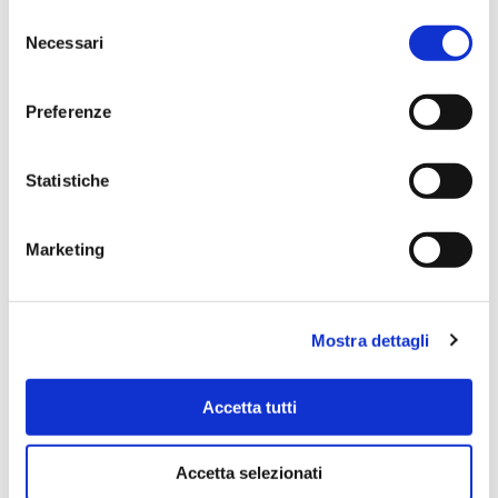
professionalità. Nel punto vendita ci si perde con la
Selezione
stessa meraviglia degli occhi di un bambino in un
Necessari
del
magazzino di giocattoli😍
consenso
Preferenze
Simone Gasparoni
Statistiche
un mese fa
★★★★★
Marketing
Ottima esperienza d’acquisto. Comunicazione
puntuale e cordiale, spedizione rapida e prodotti
effettivamente disponibili come indicato sul sito, senza
sorprese o ritardi. Servizio affidabile e professionale.
Mostra dettagli
Negozio assolutamente consigliato, acqui..
Accetta tutti
Accetta selezionati
Ciro Pio Donnarumma
4 mesi fa