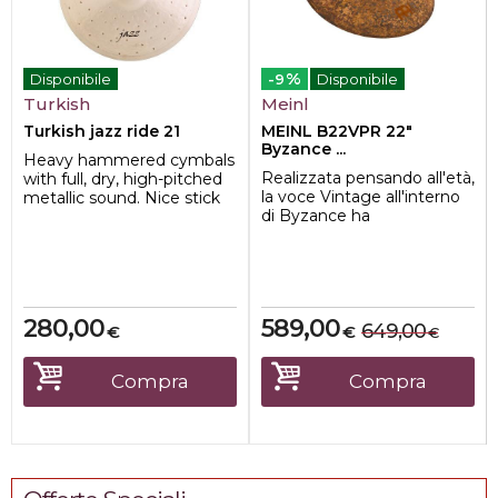
%
Disponibile
-9
Disponibile
Turkish
Meinl
Turkish jazz ride 21
MEINL B22VPR 22"
Byzance ...
Heavy hammered cymbals
Realizzata pensando all'età,
with full, dry, high-pitched
la voce Vintage all'interno
metallic sound. Nice stick
di Byzance ha
definition.
caratteristiche uniche che
simulano il...
280,00
589,00
649,00
€
€
€
Compra
Compra