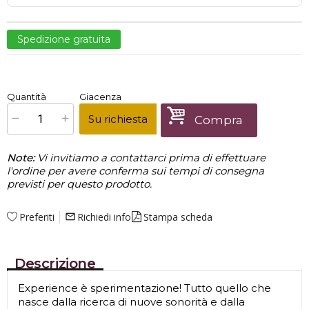
Spedizione gratuita
€
421,00
Quantità
Giacenza
x
1
Prezzo finale:
Su richiesta
Compra
Note:
Vi invitiamo a contattarci prima di effettuare
l'ordine per avere conferma sui tempi di consegna
previsti per questo prodotto.
Preferiti
Richiedi info
Stampa scheda
mail_outline
Descrizione
Experience è sperimentazione! Tutto quello che
nasce dalla ricerca di nuove sonorità e dalla