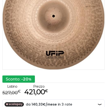
-20
Sconto:
%
Listino
Prezzo
421,00
€
€
527,00