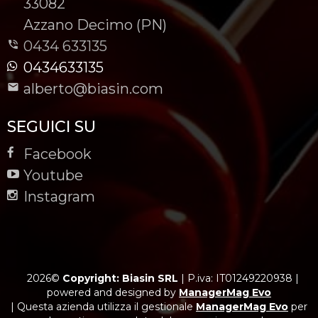
-
33082
-
Azzano Decimo (PN)
0434 633135
0434633135
alberto@biasin.com
SEGUICI SU
Facebook
Youtube
Instagram
2026©
Copyright: Biasin SRL
|
P.iva: IT01249220938
|
powered and designed by
ManagerMag Evo
| Questa azienda utilizza il gestionale
ManagerMag Evo
per