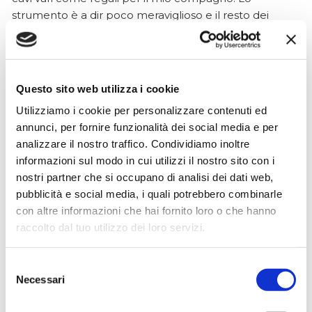
strumento è a dir poco meraviglioso e il resto dei
prodotti è di alto livello. I venditori son..
Questo sito web utilizza i cookie
Simone Gasparoni
Utilizziamo i cookie per personalizzare contenuti ed
un mese fa
annunci, per fornire funzionalità dei social media e per
★★★★★
analizzare il nostro traffico. Condividiamo inoltre
Ottima esperienza d’acquisto. Comunicazione
informazioni sul modo in cui utilizzi il nostro sito con i
puntuale e cordiale, spedizione rapida e prodotti
nostri partner che si occupano di analisi dei dati web,
effettivamente disponibili come indicato sul sito, senza
pubblicità e social media, i quali potrebbero combinarle
sorprese o ritardi. Servizio affidabile e professionale.
con altre informazioni che hai fornito loro o che hanno
Negozio assolutamente consigliato, acqui..
raccolto dal tuo utilizzo dei loro servizi.
Selezione
Necessari
del
Ciro Pio Donnarumma
consenso
4 mesi fa