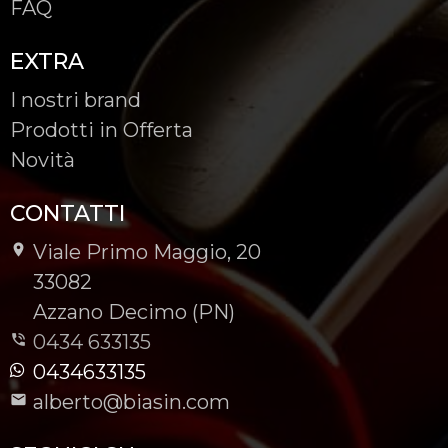
FAQ
EXTRA
I nostri brand
Prodotti in Offerta
Novità
CONTATTI
Viale Primo Maggio, 20
-
33082
-
Azzano Decimo (PN)
0434 633135
0434633135
alberto@biasin.com