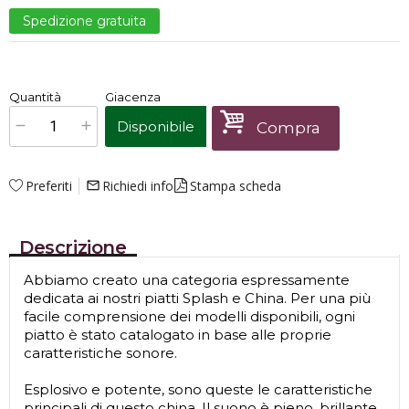
Spedizione gratuita
€
260,00
Quantità
Giacenza
x
1
Prezzo finale:
Disponibile
Compra
Preferiti
Richiedi info
Stampa scheda
mail_outline
Descrizione
Abbiamo creato una categoria espressamente
dedicata ai nostri piatti Splash e China. Per una più
facile comprensione dei modelli disponibili, ogni
piatto è stato catalogato in base alle proprie
caratteristiche sonore.
Esplosivo e potente, sono queste le caratteristiche
principali di questo china. Il suono è pieno, brillante,