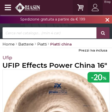
Blog
Spedizione gratuita a partire da € 199
close
Home
Batterie
Piatti
Piatti china
Prezzi Iva inclusa
Ufip
UFIP Effects Power China 16"
-20
%