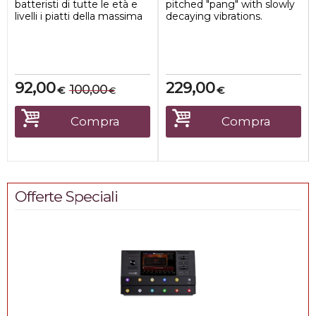
batteristi di tutte le età e
pitched "pang" with slowly
livelli i piatti della massima
decaying vibrations.
qualità ad un prezzo
Sparkling sounds all-over.
incred...
92,00
229,00
100,00
€
€
€
Compra
Compra
Offerte Speciali