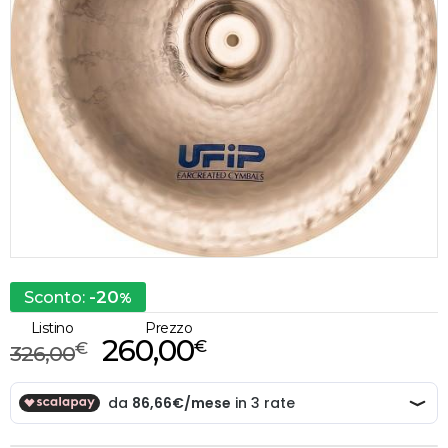
-20
Sconto:
%
Listino
Prezzo
260,00
€
€
326,00