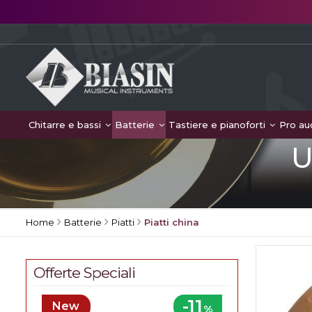
Chitarre e bassi
Batterie
Tastiere e pianoforti
Pro au
U
Home
Batterie
Piatti
Piatti china
Offerte Speciali
-11
New
%