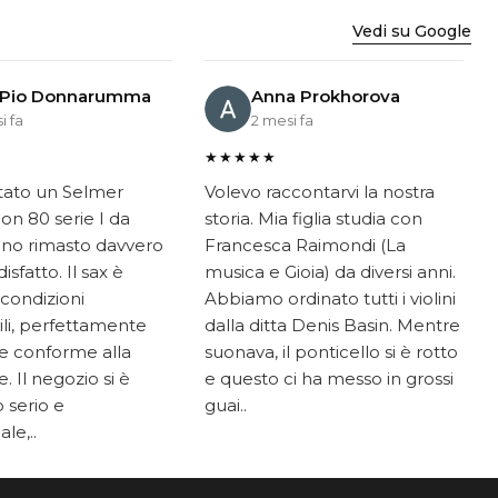
Vedi su Google
 Pio Donnarumma
Anna Prokhorova
i fa
2 mesi fa
★★★★★
tato un Selmer
Volevo raccontarvi la nostra
on 80 serie I da
storia. Mia figlia studia con
ono rimasto davvero
Francesca Raimondi (La
sfatto. Il sax è
musica e Gioia) da diversi anni.
 condizioni
Abbiamo ordinato tutti i violini
li, perfettamente
dalla ditta Denis Basin. Mentre
e conforme alla
suonava, il ponticello si è rotto
. Il negozio si è
e questo ci ha messo in grossi
 serio e
guai..
le,..