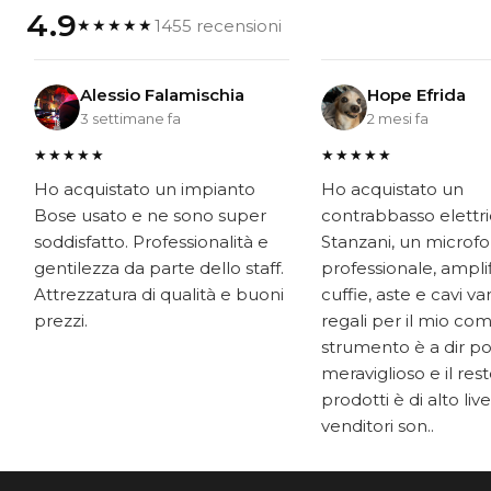
4.9
1455 recensioni
★★★★★
Alessio Falamischia
Hope Efrida
3 settimane fa
2 mesi fa
★★★★★
★★★★★
Ho acquistato un impianto
Ho acquistato un
Bose usato e ne sono super
contrabbasso elettr
soddisfatto. Professionalità e
Stanzani, un microf
gentilezza da parte dello staff.
professionale, ampli
Attrezzatura di qualità e buoni
cuffie, aste e cavi v
prezzi.
regali per il mio co
strumento è a dir p
meraviglioso e il res
prodotti è di alto livel
venditori son..