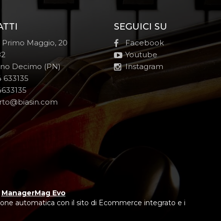
ATTI
SEGUICI SU
e Primo Maggio, 20
Facebook
82
Youtube
no Decimo (PN)
Instagram
 633135
633135
rto@biasin.com
y
ManagerMag Evo
one automatica con il sito di Ecommerce integrato e i