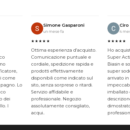
Simone Gasparoni
Ciro
un mese fa
4 mes
★★★★★
★★★★★
Ottima esperienza d’acquisto.
Ho acquis
ico
Comunicazione puntuale e
Super Acti
ono
cordiale, spedizione rapida e
Biasin e s
ficatore,
prodotti effettivamente
super soddi
ari come
disponibili come indicato sul
arrivato in
mpagno. Lo
sito, senza sorprese o ritardi.
impeccabi
oco
Servizio affidabile e
imballato 
to dei
professionale. Negozio
descrizione
lo. I
assolutamente consigliato,
dimostrato
acqui..
professiona