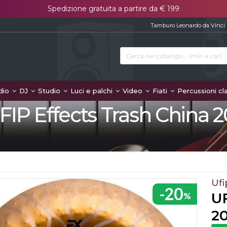
Spedizione gratuita a partire da € 199
Tamburo Leonardo da Vinci
dio
DJ
Studio
Luci e palchi
Video
Fiati
Percussioni cl
FIP Effects Trash China 2
Ufi
-20
UF
%
2