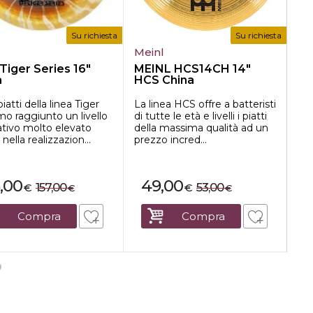
Su richiesta
Su richiesta
Meinl
Uf
Tiger Series 16"
MEINL HCS14CH 14"
UF
a
HCS China
18
piatti della linea Tiger
La linea HCS offre a batteristi
I p
o raggiunto un livello
di tutte le età e livelli i piatti
son
ativo molto elevato
della massima qualità ad un
pro
nella realizzazion...
prezzo incred...
dur
,00
49,00
157,00
53,00
€
€
€
€
Compra
Compra