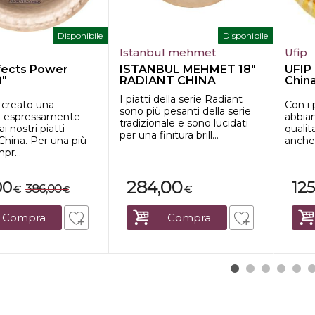
Disponibile
Disponibile
Istanbul mehmet
Ufip
fects Power
ISTANBUL MEHMET 18"
UFIP 
8"
RADIANT CHINA
Chin
I piatti della serie Radiant
creato una
Con i 
sono più pesanti della serie
a espressamente
abbiam
tradizionale e sono lucidati
i nostri piatti
qualit
per una finitura brill...
China. Per una più
anche 
pr...
284,00
00
125
386,00
€
€
€
Compra
Compra