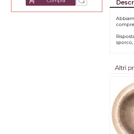
Compra
Descr
Abbiamo
comprens
Rispost
sporco, 
Altri 