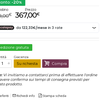
-20
conto:
%
istino
Prezzo
367,00
€
€
9,00
edizione gratuita
€
367,00
tità
Giacenza
Prezzo finale:
Su richiesta
Compra
e:
Vi invitiamo a contattarci prima di effettuare l'ordine
avere conferma sui tempi di consegna previsti per
sto prodotto.
eferiti
mail_outline
Richiedi info
Stampa scheda