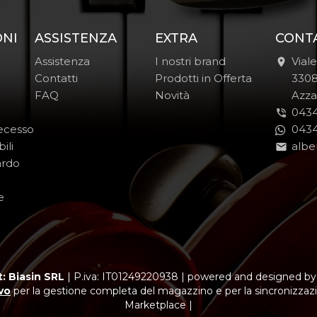
ONI
ASSISTENZA
EXTRA
CONT
Assistenza
I nostri brand
Vial
Contatti
Prodotti in Offerta
-
330
FAQ
Novità
-
Azza
0434
Recesso
0434
ili
albe
ardo
e
: Biasin SRL
|
P.iva: IT01249220938
|
powered and designed b
vo
per la gestione completa del magazzino e per la sincronizzazi
Marketplace |