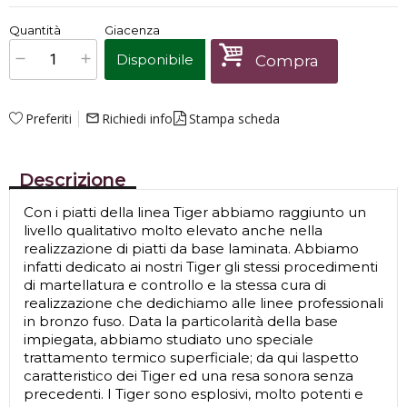
€
175,00
Quantità
Giacenza
x
1
Prezzo finale:
Disponibile
Compra
Preferiti
Richiedi info
Stampa scheda
mail_outline
Descrizione
Con i piatti della linea Tiger abbiamo raggiunto un
livello qualitativo molto elevato anche nella
realizzazione di piatti da base laminata. Abbiamo
infatti dedicato ai nostri Tiger gli stessi procedimenti
di martellatura e controllo e la stessa cura di
realizzazione che dedichiamo alle linee professionali
in bronzo fuso. Data la particolarità della base
impiegata, abbiamo studiato uno speciale
trattamento termico superficiale; da qui laspetto
caratteristico dei Tiger ed una resa sonora senza
precedenti. I Tiger sono esplosivi, molto potenti e