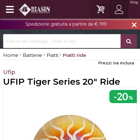
Blog
Spedizione gratuita a partire da € 199
close
Home
Batterie
Piatti
Piatti ride
Prezzi Iva inclusa
Ufip
UFIP Tiger Series 20" Ride
-20
%