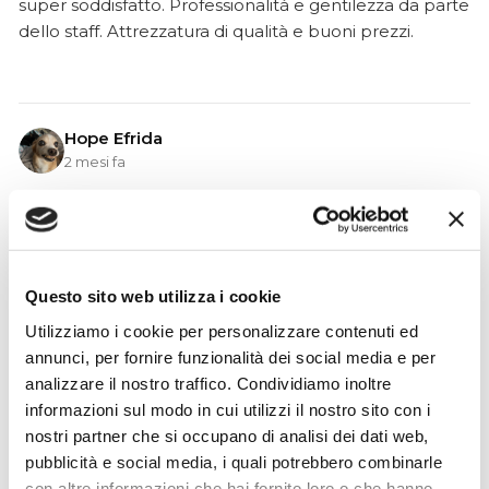
super soddisfatto. Professionalità e gentilezza da parte
dello staff. Attrezzatura di qualità e buoni prezzi.
Hope Efrida
2 mesi fa
★★★★★
Ho acquistato un contrabbasso elettrico Stanzani, un
microfono professionale, amplificatore, cuffie, aste e
cavi vari come regali per il mio compagno. Lo
Questo sito web utilizza i cookie
strumento è a dir poco meraviglioso e il resto dei
Utilizziamo i cookie per personalizzare contenuti ed
prodotti è di alto livello. I venditori son..
annunci, per fornire funzionalità dei social media e per
analizzare il nostro traffico. Condividiamo inoltre
informazioni sul modo in cui utilizzi il nostro sito con i
nostri partner che si occupano di analisi dei dati web,
Simone Gasparoni
pubblicità e social media, i quali potrebbero combinarle
un mese fa
con altre informazioni che hai fornito loro o che hanno