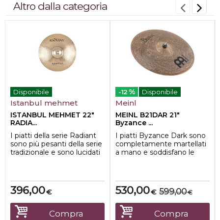
Altro dalla categoria
%
Disponibile
-12
Disponibile
Istanbul mehmet
Meinl
ISTANBUL MEHMET 22"
MEINL B21DAR 21"
RADIA...
Byzance ...
I piatti della serie Radiant
I piatti Byzance Dark sono
sono più pesanti della serie
completamente martellati
tradizionale e sono lucidati
a mano e soddisfano le
per una finitura brill...
esigenze più elevate.
Il lor...
396,00
530,00
599,00
€
€
€
Compra
Compra