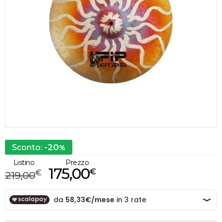
-20
Sconto:
%
Listino
Prezzo
175,00
€
€
219,00