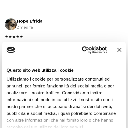
Hope Efrida
2 mesi fa
★★★★★
Ho acquistato un contrabbasso elettrico Stanzani, un
microfono professionale, amplificatore, cuffie, aste e
cavi vari come regali per il mio compagno. Lo
strumento è a dir poco meraviglioso e il resto dei
Questo sito web utilizza i cookie
prodotti è di alto livello. I venditori son..
Utilizziamo i cookie per personalizzare contenuti ed
annunci, per fornire funzionalità dei social media e per
analizzare il nostro traffico. Condividiamo inoltre
informazioni sul modo in cui utilizzi il nostro sito con i
Simone Gasparoni
nostri partner che si occupano di analisi dei dati web,
un mese fa
pubblicità e social media, i quali potrebbero combinarle
★★★★★
con altre informazioni che hai fornito loro o che hanno
Ottima esperienza d’acquisto. Comunicazione
raccolto dal tuo utilizzo dei loro servizi.