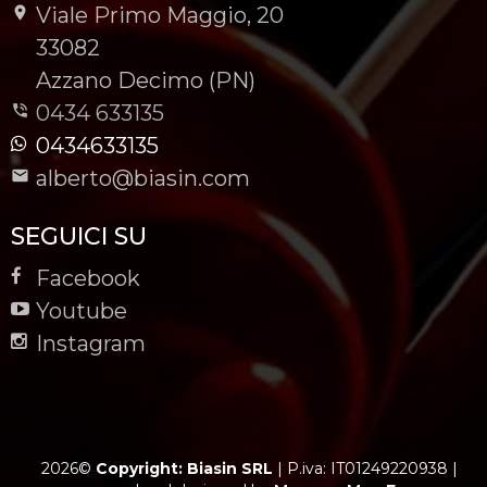
Viale Primo Maggio, 20
-
33082
-
Azzano Decimo (PN)
0434 633135
0434633135
alberto@biasin.com
SEGUICI SU
Facebook
Youtube
Instagram
2026©
Copyright: Biasin SRL
|
P.iva: IT01249220938
|