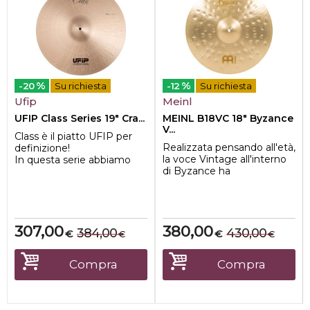
%
%
-20
Su richiesta
-12
Su richiesta
Ufip
Meinl
UFIP Class Series 19" Cra...
MEINL B18VC 18" Byzance
V...
Class è il piatto UFIP per
Realizzata pensando all'età,
definizione!
la voce Vintage all'interno
In questa serie abbiamo
di Byzance ha
concentrato il risultato di
caratteristiche uniche che
più di 80 a...
simulano il...
307,00
380,00
384,00
430,00
€
€
€
€
Compra
Compra