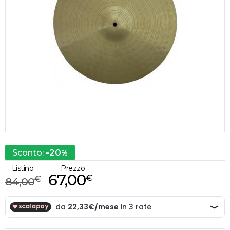
-20
Sconto:
%
Listino
Prezzo
67,00
€
€
84,00