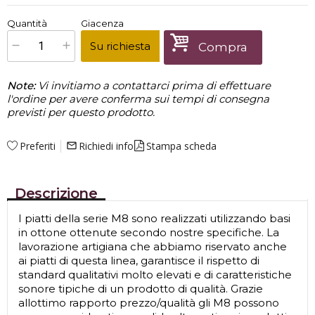
€
67,00
Quantità
Giacenza
x
1
Prezzo finale:
Su richiesta
Compra
Note:
Vi invitiamo a contattarci prima di effettuare
l'ordine per avere conferma sui tempi di consegna
previsti per questo prodotto.
Preferiti
Richiedi info
Stampa scheda
mail_outline
Descrizione
I piatti della serie M8 sono realizzati utilizzando basi
in ottone ottenute secondo nostre specifiche. La
lavorazione artigiana che abbiamo riservato anche
ai piatti di questa linea, garantisce il rispetto di
standard qualitativi molto elevati e di caratteristiche
sonore tipiche di un prodotto di qualità. Grazie
allottimo rapporto prezzo/qualità gli M8 possono