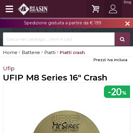
Blog
Spedizione gratuita a partire da € 199
close
Home
Batterie
Piatti
Piatti crash
Prezzi Iva inclusa
Ufip
UFIP M8 Series 16" Crash
-20
%