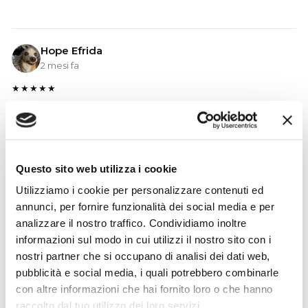
Hope Efrida
2 mesi fa
★★★★★
Ho acquistato un contrabbasso elettrico Stanzani, un
microfono professionale, amplificatore, cuffie, aste e
cavi vari come regali per il mio compagno. Lo
strumento è a dir poco meraviglioso e il resto dei
Questo sito web utilizza i cookie
prodotti è di alto livello. I venditori son..
Utilizziamo i cookie per personalizzare contenuti ed
annunci, per fornire funzionalità dei social media e per
analizzare il nostro traffico. Condividiamo inoltre
informazioni sul modo in cui utilizzi il nostro sito con i
Simone Gasparoni
nostri partner che si occupano di analisi dei dati web,
un mese fa
pubblicità e social media, i quali potrebbero combinarle
★★★★★
con altre informazioni che hai fornito loro o che hanno
Ottima esperienza d’acquisto. Comunicazione
raccolto dal tuo utilizzo dei loro servizi.