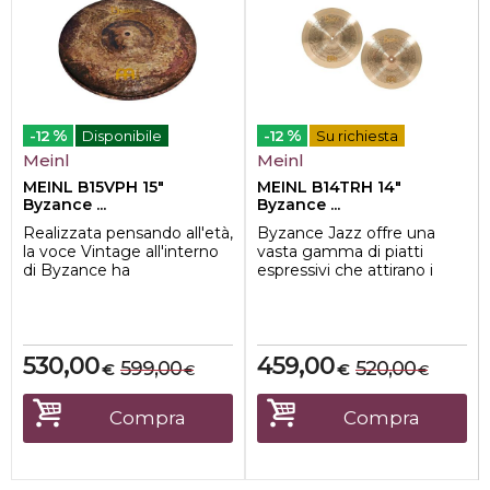
%
%
-12
Disponibile
-12
Su richiesta
Meinl
Meinl
MEINL B15VPH 15"
MEINL B14TRH 14"
Byzance ...
Byzance ...
Realizzata pensando all'età,
Byzance Jazz offre una
la voce Vintage all'interno
vasta gamma di piatti
di Byzance ha
espressivi che attirano i
caratteristiche uniche che
musicisti.
simulano il...
Gli Hi-Hat hanno una r...
530,00
459,00
599,00
520,00
€
€
€
€
Compra
Compra