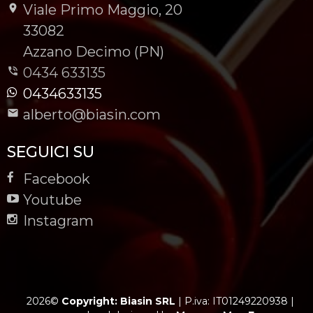
Viale Primo Maggio, 20
-
33082
-
Azzano Decimo (PN)
0434 633135
0434633135
alberto@biasin.com
SEGUICI SU
Facebook
Youtube
Instagram
2026©
Copyright: Biasin SRL
|
P.iva: IT01249220938
|