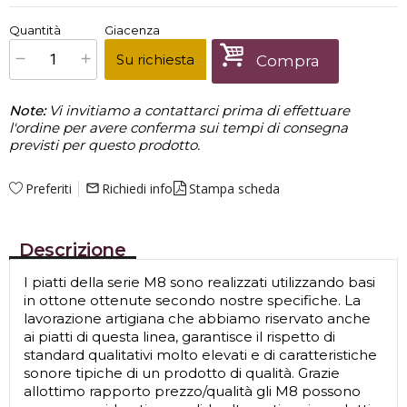
€
109,00
Quantità
Giacenza
x
1
Prezzo finale:
Su richiesta
Compra
Note:
Vi invitiamo a contattarci prima di effettuare
l'ordine per avere conferma sui tempi di consegna
previsti per questo prodotto.
Preferiti
Richiedi info
Stampa scheda
mail_outline
Descrizione
I piatti della serie M8 sono realizzati utilizzando basi
in ottone ottenute secondo nostre specifiche. La
lavorazione artigiana che abbiamo riservato anche
ai piatti di questa linea, garantisce il rispetto di
standard qualitativi molto elevati e di caratteristiche
sonore tipiche di un prodotto di qualità. Grazie
allottimo rapporto prezzo/qualità gli M8 possono