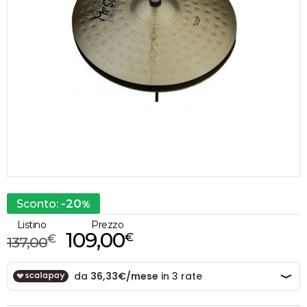
-20
Sconto:
%
Listino
Prezzo
109,00
€
€
137,00