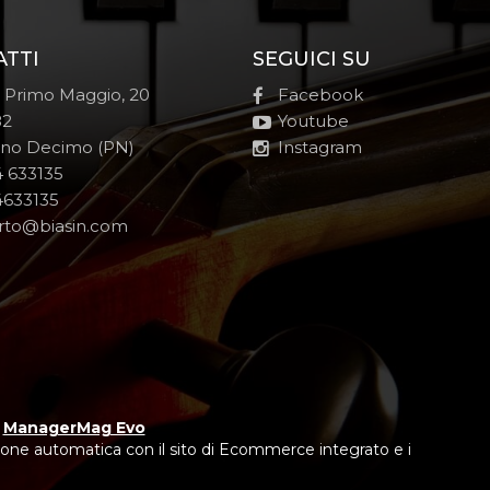
ATTI
SEGUICI SU
e Primo Maggio, 20
Facebook
82
Youtube
no Decimo (PN)
Instagram
 633135
633135
rto@biasin.com
y
ManagerMag Evo
one automatica con il sito di Ecommerce integrato e i