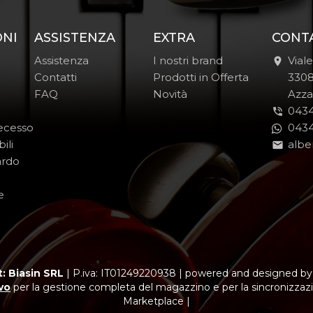
ONI
ASSISTENZA
EXTRA
CONT
Assistenza
I nostri brand
Vial
Contatti
Prodotti in Offerta
-
330
FAQ
Novità
-
Azza
0434
Recesso
0434
ili
albe
ardo
e
: Biasin SRL
|
P.iva: IT01249220938
|
powered and designed b
vo
per la gestione completa del magazzino e per la sincronizzazi
Marketplace |