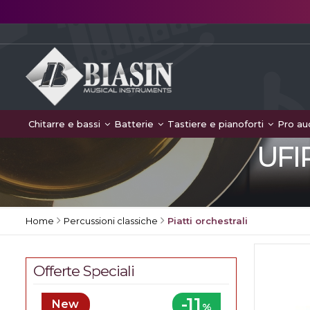
Chitarre e bassi
Batterie
Tastiere e pianoforti
Pro au
UFI
Home
Percussioni classiche
Piatti orchestrali
Offerte Speciali
-11
New
%