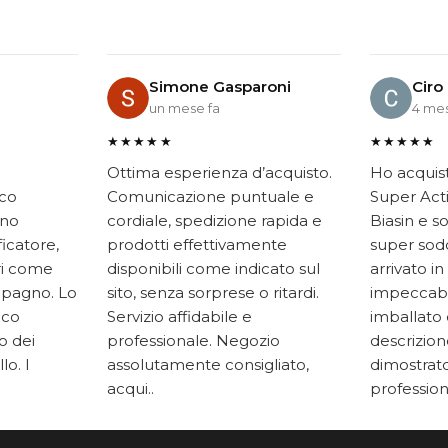
Simone Gasparoni
Ciro
un mese fa
4 mes
★★★★★
★★★★★
Ottima esperienza d’acquisto.
Ho acquis
ico
Comunicazione puntuale e
Super Acti
ono
cordiale, spedizione rapida e
Biasin e s
ficatore,
prodotti effettivamente
super soddi
ari come
disponibili come indicato sul
arrivato in
mpagno. Lo
sito, senza sorprese o ritardi.
impeccabi
oco
Servizio affidabile e
imballato 
to dei
professionale. Negozio
descrizione
lo. I
assolutamente consigliato,
dimostrato
acqui..
professiona