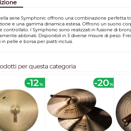
izione
i della serie Symphonic offrono una combinazione perfetta t
azione e una gamma dinamica estesa. Offrono un suono corposo
e controllato. I Symphonic sono realizzati in fusione di br
amente abbinati. Disponibili in 3 diverse misure di peso: F
i in pelle e borsa per piatti inclusi.
prodotti per questa categoria
-12
-20
%
%