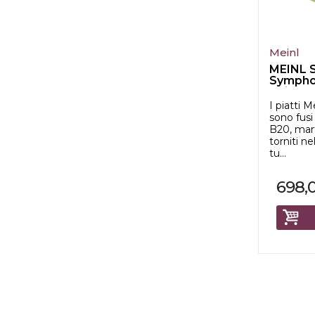
Meinl
MEINL S
Sympho
Thin (Pai
I piatti 
sono fusi
B20, mart
torniti ne
tu...
698,