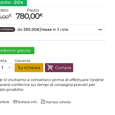
-20
conto:
%
istino
Prezzo
780,00
€
€
5,00
edizione gratuita
€
780,00
tità
Giacenza
Prezzo finale:
Su richiesta
Compra
e:
Vi invitiamo a contattarci prima di effettuare l'ordine
avere conferma sui tempi di consegna previsti per
sto prodotto.
eferiti
mail_outline
Richiedi info
Stampa scheda