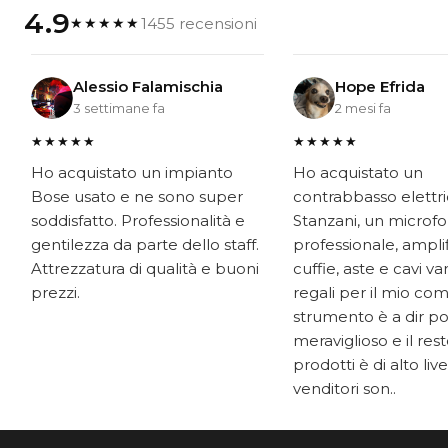
4.9
1455 recensioni
★★★★★
Alessio Falamischia
Hope Efrida
3 settimane fa
2 mesi fa
★★★★★
★★★★★
Ho acquistato un impianto
Ho acquistato un
Bose usato e ne sono super
contrabbasso elettr
soddisfatto. Professionalità e
Stanzani, un microf
gentilezza da parte dello staff.
professionale, ampli
Attrezzatura di qualità e buoni
cuffie, aste e cavi v
prezzi.
regali per il mio co
strumento è a dir p
meraviglioso e il res
prodotti è di alto livel
venditori son..