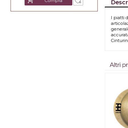
Compra
Descr
I piatt
articol
general
accurat
Cinturin
Altri 