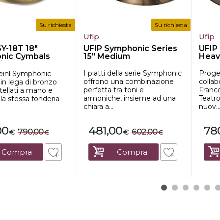
Su richiesta
Su richiesta
Ufip
Ufip
Y-18T 18"
UFIP Symphonic Series
UFIP 
nic Cymbals
15" Medium
Heav
r...
I piatti della serie Symphonic
Proget
Meinl Symphonic
offrono una combinazione
collab
 in lega di bronzo
perfetta tra toni e
Franco
ellati a mano e
armoniche, insieme ad una
Teatro
lla stessa fonderia
chiara a...
nuov..
00
481,00
78
790,00
602,00
€
€
€
€
Compra
Compra