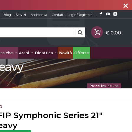
close
Blog
Servizi
Assistenza
Contatti
Login/Registrati
assiche
Archi
Didattica
Novità
Offerte
eavy
Prezzi Iva inclusa
p
IP Symphonic Series 21"
eavy