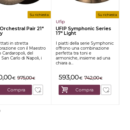
Su richiesta
Su richiesta
Ufip
Is
Orchestral Pair 21"
UFIP Symphonic Series
IS
y
17" Light
MS
MS-
tati in stretta
I piatti della serie Symphonic
bat
orazione con il Maestro
offrono una combinazione
occ
 Cardaropoli, del
perfetta tra toni e
Le 
 San Carlo di Napoli, i
armoniche, insieme ad una
.
chiara a...
0,00
593,00
975,00
742,00
€
€
€
€
Compra
Compra