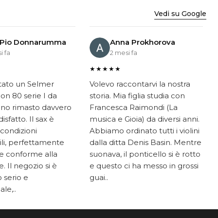
Vedi su Google
 Pio Donnarumma
Anna Prokhorova
i fa
2 mesi fa
★★★★★
tato un Selmer
Volevo raccontarvi la nostra
on 80 serie I da
storia. Mia figlia studia con
ono rimasto davvero
Francesca Raimondi (La
sfatto. Il sax è
musica e Gioia) da diversi anni.
 condizioni
Abbiamo ordinato tutti i violini
li, perfettamente
dalla ditta Denis Basin. Mentre
e conforme alla
suonava, il ponticello si è rotto
. Il negozio si è
e questo ci ha messo in grossi
 serio e
guai..
le,..