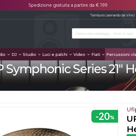
Spedizione gratuita a partire da € 199
Tamburo Leonardo da Vinci
dio
DJ
Studio
Luci e palchi
Video
Fiati
Percussioni cl
P Symphonic Series 21" H
Ufi
-20
UF
%
H