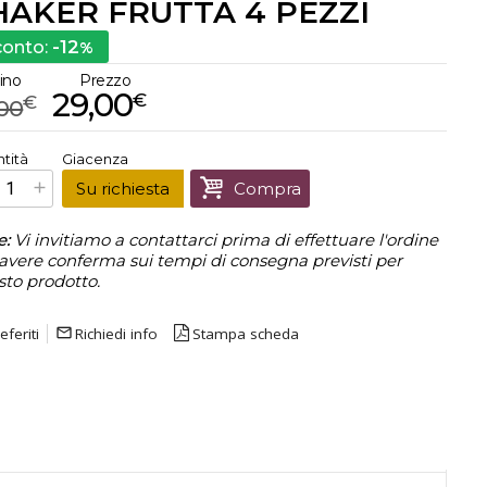
HAKER FRUTTA 4 PEZZI
-12
conto:
%
tino
Prezzo
29,00
€
€
,00
€
29,00
tità
Giacenza
Prezzo finale:
Su richiesta
Compra
e:
Vi invitiamo a contattarci prima di effettuare l'ordine
avere conferma sui tempi di consegna previsti per
sto prodotto.
eferiti
mail_outline
Richiedi info
Stampa scheda