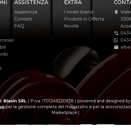
ONI
ASSISTENZA
EXTRA
CONT
Assistenza
I nostri brand
Vial
Contatti
Prodotti in Offerta
-
330
FAQ
Novità
-
Azza
0434
Recesso
0434
ili
albe
ardo
e
: Biasin SRL
|
P.iva: IT01249220938
|
powered and designed b
vo
per la gestione completa del magazzino e per la sincronizzazi
Marketplace |