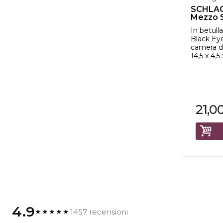
SCHLAG
Mezzo 
In betull
Black Eye
camera d
14,5 x 4,5
21,0
4.9
1457 recensioni
★★★★★