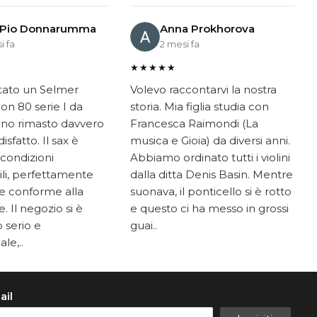
 Pio Donnarumma
Anna Prokhorova
i fa
2 mesi fa
★★★★★
tato un Selmer
Volevo raccontarvi la nostra
on 80 serie I da
storia. Mia figlia studia con
ono rimasto davvero
Francesca Raimondi (La
sfatto. Il sax è
musica e Gioia) da diversi anni.
 condizioni
Abbiamo ordinato tutti i violini
li, perfettamente
dalla ditta Denis Basin. Mentre
e conforme alla
suonava, il ponticello si è rotto
. Il negozio si è
e questo ci ha messo in grossi
 serio e
guai..
le,..
ail