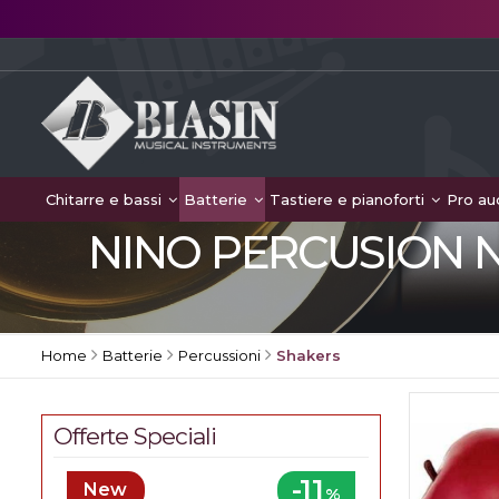
Chitarre e bassi
Batterie
Tastiere e pianoforti
Pro au
NINO PERCUSION NI
Home
Batterie
Percussioni
Shakers
Offerte Speciali
-11
New
%