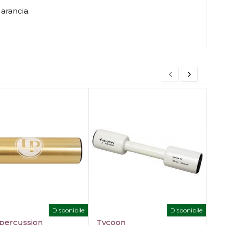
 arancia.
Disponibile
Disponibile
 percussion
Tycoon
LF