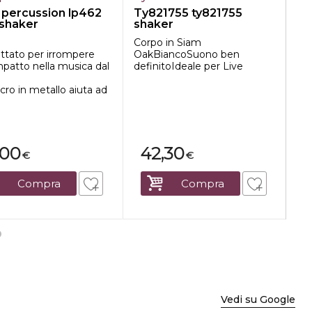
n percussion lp462
Ty821755 ty821755
Lf
 shaker
shaker
sh
ve
Corpo in Siam
Sha
ttato per irrompere
OakBiancoSuono ben
Co
mpatto nella musica dal
definitoIdeale per Live
Lu
Di
cro in metallo aiuta ad
,00
42,30
€
€
Compra
Compra
Vedi su Google