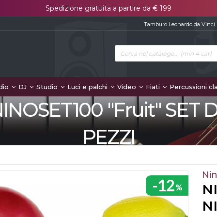
Spedizione gratuita a partire da € 199
Tamburo Leonardo da Vinci
dio
DJ
Studio
Luci e palchi
Video
Fiati
Percussioni cl
NOSET100 "Fruit" SET 
PEZZI
Nin
-12
N
%
N