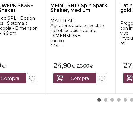
WERK SK35 -
MEINL SH17 Spin Spark
Lati
Shaker
Shaker, Medium
gold
a ed SPL - Design
MATERIALE
s - Sistema a
Proge
Agitatore: acciaio rivestito
oppia - Dimensioni
con i
Pellet: acciaio rivestito
 x 4,5 cm
vivo
DIMENSIONE
Involu
medio
ot...
COL...
0
27
24,90
26,00
€
€
€
Compra
Compra