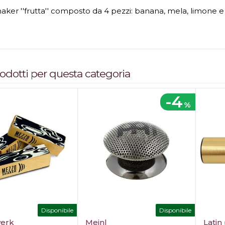
haker ''frutta'' composto da 4 pezzi: banana, mela, limone e
prodotti per questa categoria
-4
%
Disponibile
Disponibile
werk
Meinl
Latin