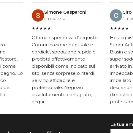
Simone Gasparoni
Ciro
un mese fa
4 mes
★★★★★
★★★★★
Ottima esperienza d’acquisto.
Ho acquis
ico
Comunicazione puntuale e
Super Acti
ono
cordiale, spedizione rapida e
Biasin e s
ficatore,
prodotti effettivamente
super soddi
ari come
disponibili come indicato sul
arrivato in
mpagno. Lo
sito, senza sorprese o ritardi.
impeccabi
oco
Servizio affidabile e
imballato 
to dei
professionale. Negozio
descrizione
lo. I
assolutamente consigliato,
dimostrato
acqui..
professiona
La tua em