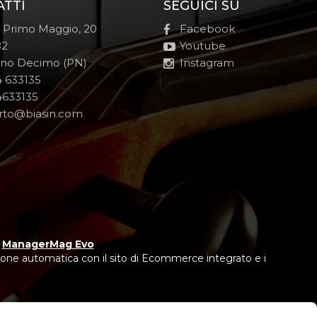
ATTI
SEGUICI SU
e Primo Maggio, 20
Facebook
82
Youtube
no Decimo (PN)
Instagram
 633135
633135
rto@biasin.com
y
ManagerMag Evo
one automatica con il sito di Ecommerce integrato e i