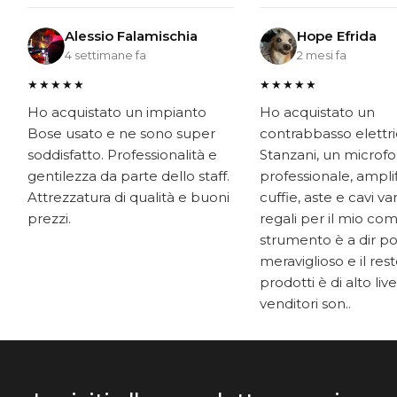
Alessio Falamischia
Hope Efrida
4 settimane fa
2 mesi fa
★★★★★
★★★★★
Ho acquistato un impianto
Ho acquistato un
Bose usato e ne sono super
contrabbasso elettr
soddisfatto. Professionalità e
Stanzani, un microf
gentilezza da parte dello staff.
professionale, ampli
Attrezzatura di qualità e buoni
cuffie, aste e cavi v
prezzi.
regali per il mio co
strumento è a dir p
meraviglioso e il res
prodotti è di alto livel
venditori son..