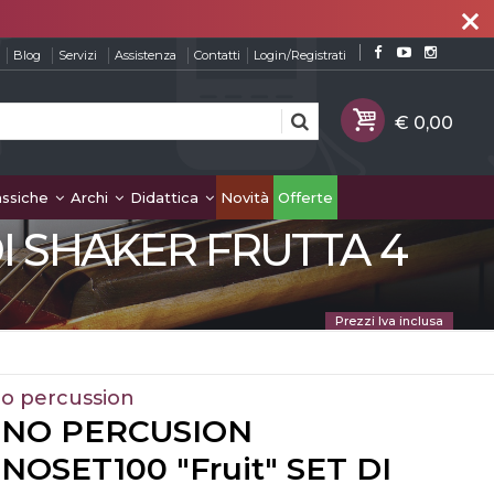
close
Blog
Servizi
Assistenza
Contatti
Login/Registrati
assiche
Archi
Didattica
Novità
Offerte
DI SHAKER FRUTTA 4
Prezzi Iva inclusa
o percussion
INO PERCUSION
INOSET100 "Fruit" SET DI