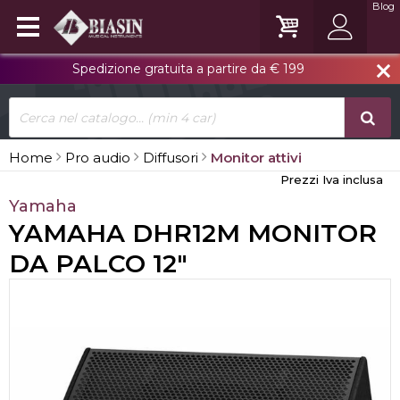
Blog
Spedizione gratuita a partire da € 199
close
Home
Pro audio
Diffusori
Monitor attivi
Prezzi Iva inclusa
Yamaha
YAMAHA DHR12M MONITOR
DA PALCO 12"