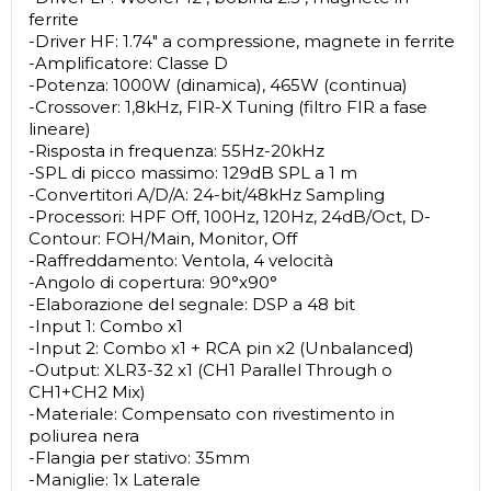
ferrite
-Driver HF: 1.74" a compressione, magnete in ferrite
-Amplificatore: Classe D
-Potenza: 1000W (dinamica), 465W (continua)
-Crossover: 1,8kHz, FIR-X Tuning (filtro FIR a fase
lineare)
-Risposta in frequenza: 55Hz-20kHz
-SPL di picco massimo: 129dB SPL a 1 m
-Convertitori A/D/A: 24-bit/48kHz Sampling
-Processori: HPF Off, 100Hz, 120Hz, 24dB/Oct, D-
Contour: FOH/Main, Monitor, Off
-Raffreddamento: Ventola, 4 velocità
-Angolo di copertura: 90°x90°
-Elaborazione del segnale: DSP a 48 bit
-Input 1: Combo x1
-Input 2: Combo x1 + RCA pin x2 (Unbalanced)
-Output: XLR3-32 x1 (CH1 Parallel Through o
CH1+CH2 Mix)
-Materiale: Compensato con rivestimento in
poliurea nera
-Flangia per stativo: 35mm
-Maniglie: 1x Laterale