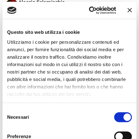
Alessio Falamischia
4 settimane fa
★★★★★
Ho acquistato un impianto Bose usato e ne sono
Questo sito web utilizza i cookie
super soddisfatto. Professionalità e gentilezza da parte
Utilizziamo i cookie per personalizzare contenuti ed
dello staff. Attrezzatura di qualità e buoni prezzi.
annunci, per fornire funzionalità dei social media e per
analizzare il nostro traffico. Condividiamo inoltre
informazioni sul modo in cui utilizzi il nostro sito con i
nostri partner che si occupano di analisi dei dati web,
Hope Efrida
pubblicità e social media, i quali potrebbero combinarle
2 mesi fa
con altre informazioni che hai fornito loro o che hanno
★★★★★
raccolto dal tuo utilizzo dei loro servizi.
Ho acquistato un contrabbasso elettrico Stanzani, un
microfono professionale, amplificatore, cuffie, aste e
Selezione
cavi vari come regali per il mio compagno. Lo
Necessari
del
strumento è a dir poco meraviglioso e il resto dei
consenso
prodotti è di alto livello. I venditori son..
Preferenze