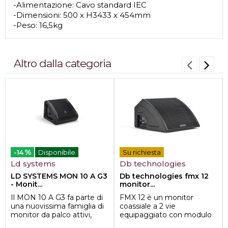
-Alimentazione: Cavo standard IEC
-Dimensioni: 500 x H3433 x 454mm
-Peso: 16,5kg
Altro dalla categoria
%
-14
Disponibile
Su richiesta
Ld systems
Db technologies
LD SYSTEMS MON 10 A G3
Db technologies fmx 12
- Monit...
monitor...
Il MON 10 A G3 fa parte di
FMX 12 è un monitor
una nuovissima famiglia di
coassiale a 2 vie
monitor da palco attivi,
equipaggiato con modulo
progettati per assicurare
amplificatore Classe D da