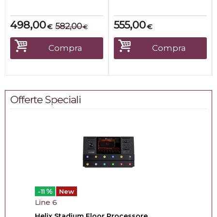
perfo...
600 W RMS:
Il d...
498,00
555,00
582,00
€
€
€
Compra
Compra
Offerte Speciali
%
-11
New
Line 6
Helix Stadium Floor Processore...