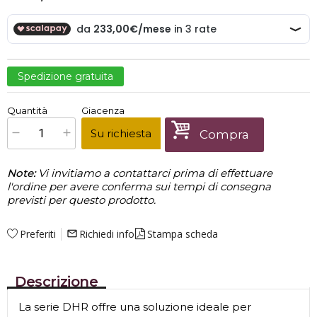
Spedizione gratuita
€
699,00
Quantità
Giacenza
x
1
Prezzo finale:
Su richiesta
Compra
Note:
Vi invitiamo a contattarci prima di effettuare
l'ordine per avere conferma sui tempi di consegna
previsti per questo prodotto.
Preferiti
Richiedi info
Stampa scheda
mail_outline
Descrizione
La serie DHR offre una soluzione ideale per