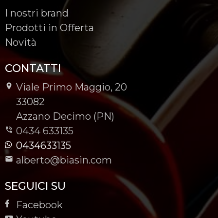
I nostri brand
Prodotti in Offerta
Novità
CONTATTI
Viale Primo Maggio, 20
-
33082
-
Azzano Decimo (PN)
0434 633135
0434633135
alberto@biasin.com
SEGUICI SU
Facebook