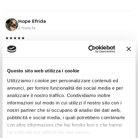
Hope Efrida
2 mesi fa
★★★★★
Ho acquistato un contrabbasso elettrico Stanzani, un
microfono professionale, amplificatore, cuffie, aste e
cavi vari come regali per il mio compagno. Lo
strumento è a dir poco meraviglioso e il resto dei
Questo sito web utilizza i cookie
prodotti è di alto livello. I venditori son..
Utilizziamo i cookie per personalizzare contenuti ed
annunci, per fornire funzionalità dei social media e per
analizzare il nostro traffico. Condividiamo inoltre
informazioni sul modo in cui utilizzi il nostro sito con i
Simone Gasparoni
nostri partner che si occupano di analisi dei dati web,
un mese fa
pubblicità e social media, i quali potrebbero combinarle
★★★★★
con altre informazioni che hai fornito loro o che hanno
raccolto dal tuo utilizzo dei loro servizi.
Ottima esperienza d’acquisto. Comunicazione