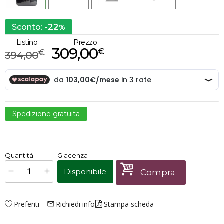
-22
Sconto:
%
Listino
Prezzo
309,00
€
€
394,00
Spedizione gratuita
€
309,00
Quantità
Giacenza
x
1
Prezzo finale:
Disponibile
Compra
Preferiti
Richiedi info
Stampa scheda
mail_outline