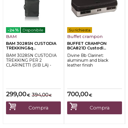
%
-24
Disponibile
Su richiesta
BAM
Buffet crampon
BAM 3028SN CUSTODIA
BUFFET CRAMPON
TREKKING&q...
BCA821D Custodi...
BAM 3028SN CUSTODIA
Divine Bb Clarinet:
TREKKING PER 2
aluminium and black
CLARINETTI (SIB LA) -
leather finish
BLACK
Custodia per clarinetto Bb
La custodia BAM 3028SN
DIVINE
è perfetta per i...
299,00
700,00
394,00
€
€
€
Compra
Compra