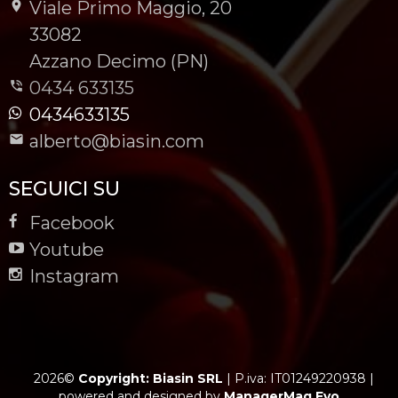
Viale Primo Maggio, 20
-
33082
-
Azzano Decimo (PN)
0434 633135
0434633135
alberto@biasin.com
SEGUICI SU
Facebook
Youtube
Instagram
2026©
Copyright: Biasin SRL
|
P.iva: IT01249220938
|
powered and designed by
ManagerMag Evo