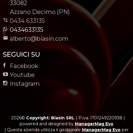
-
33082
-
Azzano Decimo (PN)
0434 633135
0434633135
alberto@biasin.com
SEGUICI SU
Facebook
Youtube
Instagram
2026©
Copyright: Biasin SRL
|
P.iva: IT01249220938
|
powered and designed by
ManagerMag Evo
| Questa azienda utilizza il gestionale
ManagerMag Evo
per