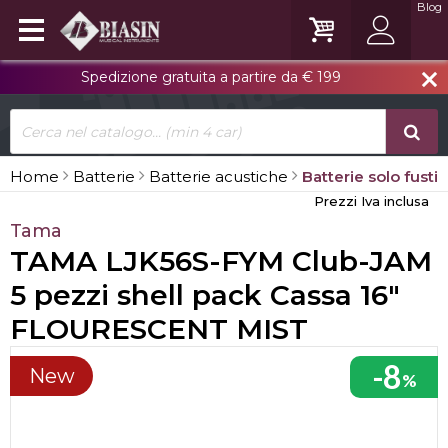
Blog
Spedizione gratuita a partire da € 199
close
Home
Batterie
Batterie acustiche
Batterie solo fusti
Prezzi Iva inclusa
Tama
TAMA LJK56S-FYM Club-JAM
5 pezzi shell pack Cassa 16"
FLOURESCENT MIST
-8
New
%