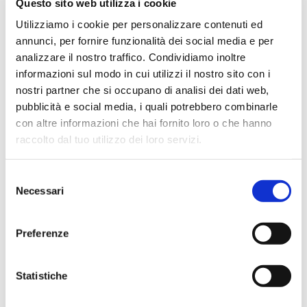
Questo sito web utilizza i cookie
Utilizziamo i cookie per personalizzare contenuti ed
Hope Efrida
annunci, per fornire funzionalità dei social media e per
2 mesi fa
analizzare il nostro traffico. Condividiamo inoltre
★★★★★
informazioni sul modo in cui utilizzi il nostro sito con i
Ho acquistato un contrabbasso elettrico Stanzani, un
nostri partner che si occupano di analisi dei dati web,
microfono professionale, amplificatore, cuffie, aste e
pubblicità e social media, i quali potrebbero combinarle
cavi vari come regali per il mio compagno. Lo
con altre informazioni che hai fornito loro o che hanno
strumento è a dir poco meraviglioso e il resto dei
raccolto dal tuo utilizzo dei loro servizi.
prodotti è di alto livello. I venditori son..
Selezione
Necessari
del
consenso
Simone Gasparoni
Preferenze
un mese fa
★★★★★
Statistiche
Ottima esperienza d’acquisto. Comunicazione
puntuale e cordiale, spedizione rapida e prodotti