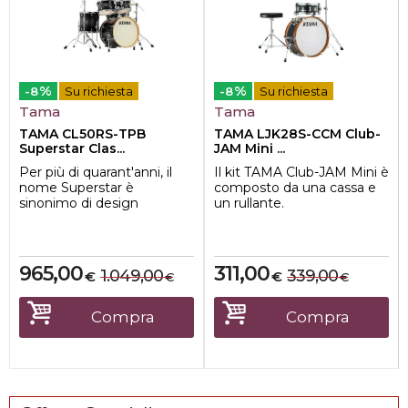
%
%
-8
Su richiesta
-8
Su richiesta
Tama
Tama
TAMA CL50RS-TPB
TAMA LJK28S-CCM Club-
Superstar Clas...
JAM Mini ...
Per più di quarant'anni, il
Il kit TAMA Club-JAM Mini è
nome Superstar è
composto da una cassa e
sinonimo di design
un rullante.
rivoluzionario, qualità
Il suo suono chiaro ma
costruttiva superio...
profondo dal de...
965,00
311,00
1.049,00
339,00
€
€
€
€
Compra
Compra