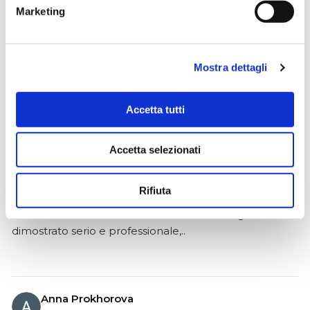
effettivamente disponibili come indicato sul sito, senza
Marketing
sorprese o ritardi. Servizio affidabile e professionale.
Negozio assolutamente consigliato, acqui..
Mostra dettagli
Ciro Pio Donnarumma
Accetta tutti
4 mesi fa
★★★★★
Accetta selezionati
Ho acquistato un Selmer Super Action 80 serie I da
Biasin e sono rimasto davvero super soddisfatto. Il sax
Rifiuta
è arrivato in condizioni impeccabili, perfettamente
imballato e conforme alla descrizione. Il negozio si è
dimostrato serio e professionale,..
Anna Prokhorova