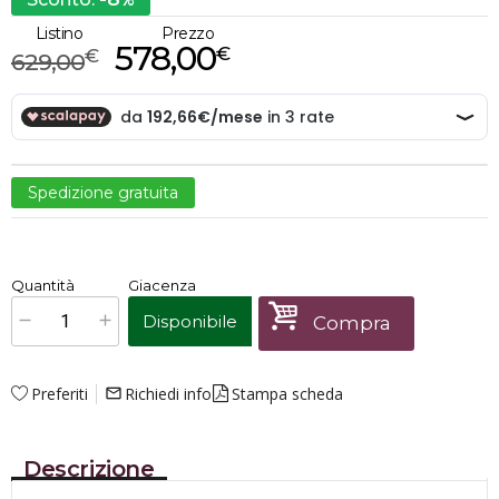
%
Listino
Prezzo
578,00
€
€
629,00
Spedizione gratuita
€
578,00
Quantità
Giacenza
x
1
Prezzo finale:
Disponibile
Compra
Preferiti
Richiedi info
Stampa scheda
mail_outline
Descrizione