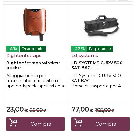
%
%
-8
Disponibile
-27
Disponibile
Righton! straps
Ld systems
Righton! straps wireless
LD SYSTEMS CURV 500
pocke...
SAT BAG - ...
Alloggiamento per
LD Systems CURV 500
trasmettitori e ricevitori di
SAT BAG
tipo bodypack, applicabile a
Borsa di trasporto per 4
tracolle per chitarra e basso
satelliti CURV 500
larghe da 5 a 8 cm (ad ...
Borsa di trasporto per
satelliti CURV 500 e adat...
23,00
77,00
25,00
105,00
€
€
€
€
Compra
Compra