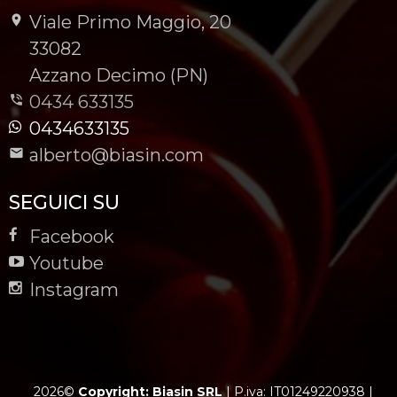
Viale Primo Maggio, 20
-
33082
-
Azzano Decimo (PN)
0434 633135
0434633135
alberto@biasin.com
SEGUICI SU
Facebook
Youtube
Instagram
2026©
Copyright: Biasin SRL
|
P.iva: IT01249220938
|