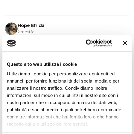
Hope Efrida
2 mesi fa
★★★★★
Ho acquistato un contrabbasso elettrico Stanzani, un
microfono professionale, amplificatore, cuffie, aste e
Questo sito web utilizza i cookie
cavi vari come regali per il mio compagno. Lo
strumento è a dir poco meraviglioso e il resto dei
Utilizziamo i cookie per personalizzare contenuti ed
prodotti è di alto livello. I venditori son..
annunci, per fornire funzionalità dei social media e per
analizzare il nostro traffico. Condividiamo inoltre
informazioni sul modo in cui utilizzi il nostro sito con i
nostri partner che si occupano di analisi dei dati web,
Simone Gasparoni
pubblicità e social media, i quali potrebbero combinarle
un mese fa
con altre informazioni che hai fornito loro o che hanno
raccolto dal tuo utilizzo dei loro servizi.
★★★★★