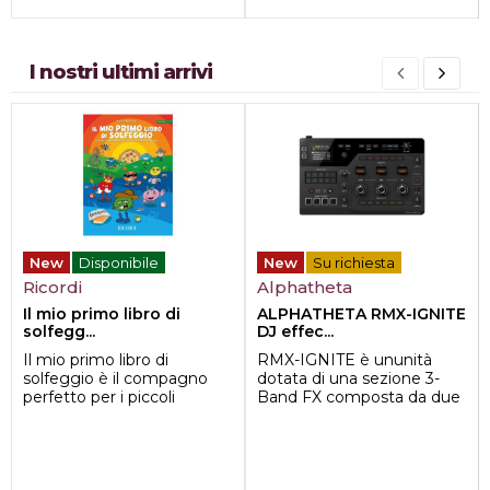
I nostri ultimi arrivi
New
Disponibile
New
Su richiesta
Ricordi
Alphatheta
Il mio primo libro di
ALPHATHETA RMX-IGNITE
solfegg...
DJ effec...
Il mio primo libro di
RMX-IGNITE è ununità
solfeggio è il compagno
dotata di una sezione 3-
perfetto per i piccoli
Band FX composta da due
musicisti che vogliono
tipi di effetti: Lever FX, che
iniziare a esplorare il
cambia
magico mondo ...
istantaneamente ...