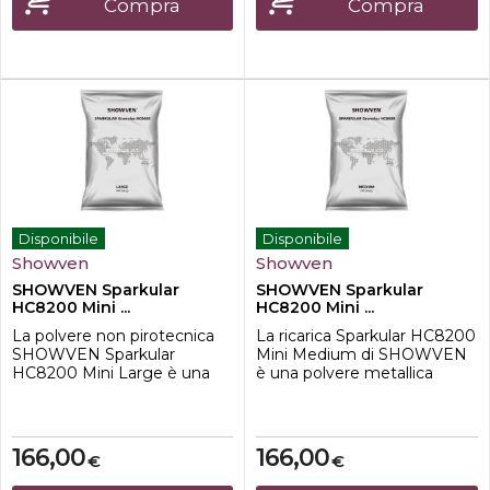
Compra
Compra
senza olioMade in
GermanyPronto
GermanyPronto
allusoInodoreBiodegradabile
allusoInodoreBiodegr...
Ottime propr...
Disponibile
Disponibile
Showven
Showven
SHOWVEN Sparkular
SHOWVEN Sparkular
HC8200 Mini ...
HC8200 Mini ...
La polvere non pirotecnica
La ricarica Sparkular HC8200
SHOWVEN Sparkular
Mini Medium di SHOWVEN
HC8200 Mini Large è una
è una polvere metallica
ricarica professionale
granulare progettata per
studiata per l'utilizzo con
generare spettacolari
macchine Sparkular, ideali
fontane luminose fredde con
per creare spettacolari
le macchine Sparkular Mini.
166,00
166,00
€
€
fontane luminose in totale
Ideale per eventi indoor,
sicurezza. Questo prodotto
offre un effetto visivo