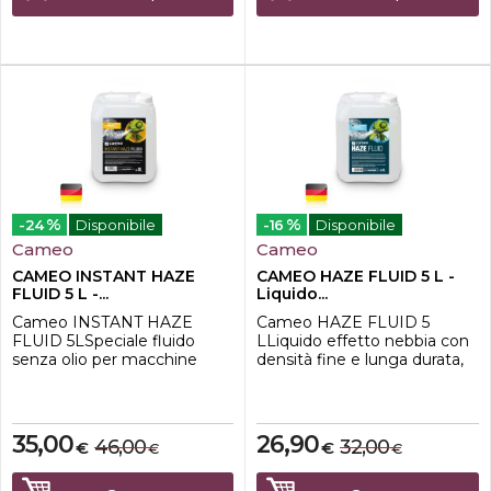
realizzare una nuova linea di
CO2Made in
liquidi ad alta effic...
GermanyPronto allusoIn...
%
%
-24
Disponibile
-16
Disponibile
Cameo
Cameo
CAMEO INSTANT HAZE
CAMEO HAZE FLUID 5 L -
FLUID 5 L -...
Liquido...
Cameo INSTANT HAZE
Cameo HAZE FLUID 5
FLUID 5LSpeciale fluido
LLiquido effetto nebbia con
senza olio per macchine
densità fine e lunga durata,
della nebbia INSTANT di
privo di olio da 5lLiquido
Cameo, confezione da 5
speciale di altissima qualità
lLiquido speciale di altissima
per macchine del fumo a
qualità per macchine del
base dacquaIdeale per luso
35,00
26,90
46,00
32,00
€
€
€
€
fumo a base dacquaIdeale
in TV, teatro e
per luso in TV, teatro e
discotecaCapacità 5 l100%
discotecaCapacità 5 l100%
senza olioMade in