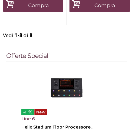
è pensato per chi desidera
suggestivo senza fumo,
Compra
Compra
effetti scenografici di grande
odori o rischi legati alla
impatto senza l...
pirotecnica.Perfetta...
Vedi
1-8
di
8
Offerte Speciali
%
-11
New
Line 6
Helix Stadium Floor Processore...