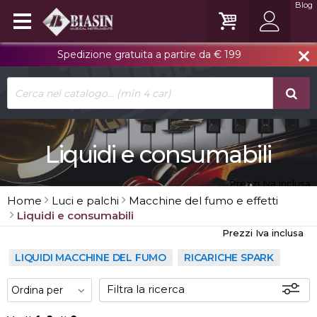
Blog
Spedizione gratuita a partire da € 199
close
Liquidi e consumabili
Prezzi Iva inclusa
Home
Luci e palchi
Macchine del fumo e effetti
Liquidi e consumabili
Prezzi Iva inclusa
LIQUIDI MACCHINE DEL FUMO
RICARICHE SPARK
Filtra la ricerca