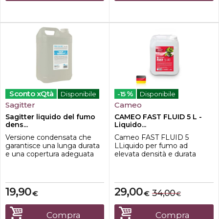
speciali...
impiegata...
Sconto xQtà
%
Disponibile
-15
Disponibile
Sagitter
Cameo
Sagitter liquido del fumo
CAMEO FAST FLUID 5 L -
dens...
Liquido...
Versione condensata che
Cameo FAST FLUID 5
garantisce una lunga durata
LLiquido per fumo ad
e una copertura adeguata
elevata densità e durata
per un effetto fumo
molto breve da 5 lLiquido
professionale e coprente.
con effetti speciali di elevata
Grazie alle più recenti
qualità per produrre effetti
tecnologie impiegate nella
CO2Ideale per effetti scenici
19,90
29,00
34,00
€
€
€
produzione di liquidi per
e teatraliCapacità 5 lEffetto
effetto fumo ambientale,
fumo molto denso, con una
Sagitter è riuscita a
durata molto breveEffetto
Compra
Compra