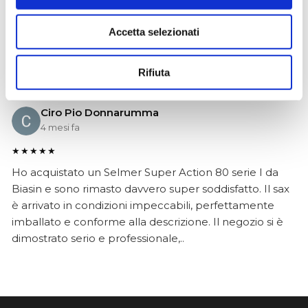
effettivamente disponibili come indicato sul sito, senza
sorprese o ritardi. Servizio affidabile e professionale.
Accetta selezionati
Negozio assolutamente consigliato, acqui..
Rifiuta
Ciro Pio Donnarumma
4 mesi fa
★★★★★
Ho acquistato un Selmer Super Action 80 serie I da
Biasin e sono rimasto davvero super soddisfatto. Il sax
è arrivato in condizioni impeccabili, perfettamente
imballato e conforme alla descrizione. Il negozio si è
dimostrato serio e professionale,..