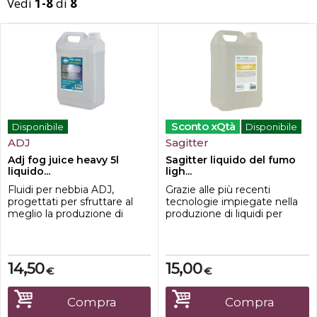
Vedi
1-8
di
8
Offerte
Disponibili
In sede
Sconto xQtà
Disponibile
Disponibile
ADJ
Sagitter
Adj fog juice heavy 5l
Sagitter liquido del fumo
liquido...
ligh...
Fluidi per nebbia ADJ,
Grazie alle più recenti
progettati per sfruttare al
tecnologie impiegate nella
meglio la produzione di
produzione di liquidi per
nebbia se utilizzati con una
effetto fumo ambiente,
macchina per nebbia ADJ.
sagitter è riuscita a realizzare
Utilizzabili anche con
una nuova linea di liquidi ad
qualsiasi altra macchina per
alta efficienza capace di
14,50
15,00
€
€
nebbia a base d'acqua.Gli
soddisfare tutte le esigenze,
effetti nebbia sono ideali per
offrendo unampia scelta
migliorare la qualità
studiata per ogni
Compra
Compra
dell'illuminazione per effetti
applicazione. lestrema cura