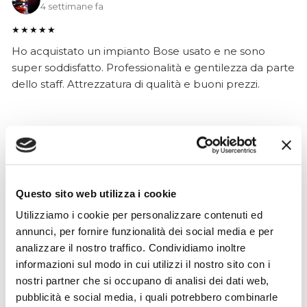
4 settimane fa
★★★★★
Ho acquistato un impianto Bose usato e ne sono
super soddisfatto. Professionalità e gentilezza da parte
dello staff. Attrezzatura di qualità e buoni prezzi.
Hope Efrida
2 mesi fa
★★★★★
Questo sito web utilizza i cookie
Ho acquistato un contrabbasso elettrico Stanzani, un
Utilizziamo i cookie per personalizzare contenuti ed
microfono professionale, amplificatore, cuffie, aste e
annunci, per fornire funzionalità dei social media e per
cavi vari come regali per il mio compagno. Lo
analizzare il nostro traffico. Condividiamo inoltre
strumento è a dir poco meraviglioso e il resto dei
informazioni sul modo in cui utilizzi il nostro sito con i
prodotti è di alto livello. I venditori son..
nostri partner che si occupano di analisi dei dati web,
pubblicità e social media, i quali potrebbero combinarle