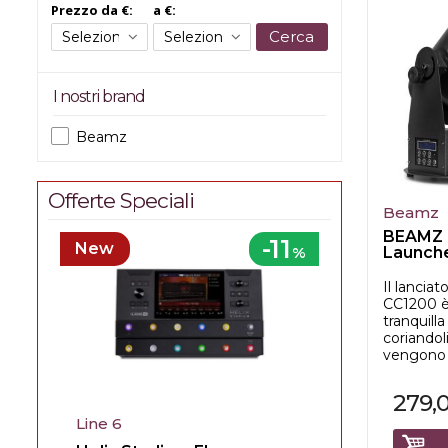
Prezzo da €:
a €:
Cerca
I nostri brand
Beamz
Offerte Speciali
Beamz
BEAMZ 
-11
New
%
Launch
Il lanciat
CC1200 è 
tranquill
coriandoli
vengono c
279,
Line 6