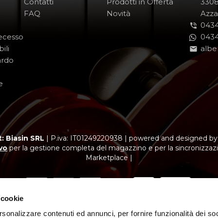
Contatti
Prodotti in Offerta
-
330
FAQ
Novità
-
Azza
0434
Recesso
0434
ili
albe
ardo
e
: Biasin SRL
|
P.iva: IT01249220938
|
powered and designed b
vo
per la gestione completa del magazzino e per la sincronizzazi
Marketplace |
 cookie
rsonalizzare contenuti ed annunci, per fornire funzionalità dei soc
ubblicitario con finalità promozionale. Offerta di credito finalizzato.