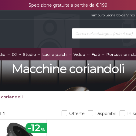
Spedizione gratuita a partire da € 199
Tamburo Leonardo da Vinci
dio
DJ
Studio
Luci e palchi
Video
Fiati
Percussioni cl
Macchine coriandoli
coriandoli
i
1
Offerte
Disponibili
In 
-12
%