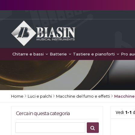
Chitarre e bassi
Batterie
Tastiere e pianoforti
Pro au
Home
Luci e palchi
Macchine del fumo e effetti
Macchine 
Vedi
1-1
d
Cerca in questa categoria