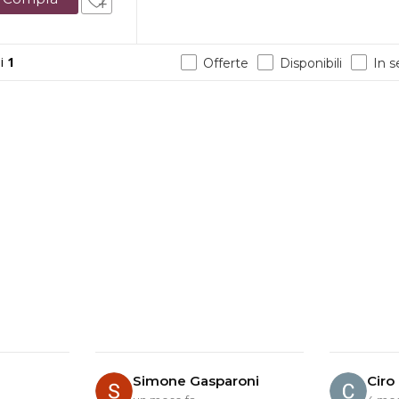
i
1
Offerte
Disponibili
In 
Simone Gasparoni
Ciro