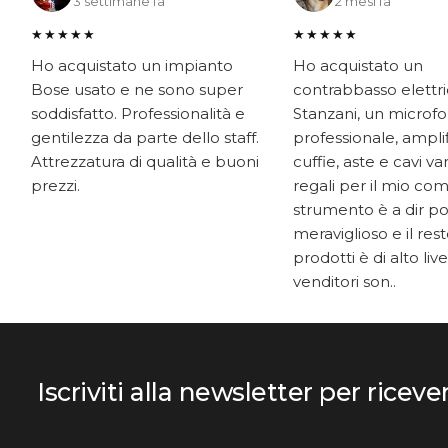
3 settimane fa
2 mesi fa
★★★★★
★★★★★
Ho acquistato un impianto
Ho acquistato un
Bose usato e ne sono super
contrabbasso elettr
soddisfatto. Professionalità e
Stanzani, un microf
gentilezza da parte dello staff.
professionale, ampli
Attrezzatura di qualità e buoni
cuffie, aste e cavi v
prezzi.
regali per il mio co
strumento è a dir p
meraviglioso e il res
prodotti è di alto livel
venditori son..
Iscriviti alla newsletter per riceve