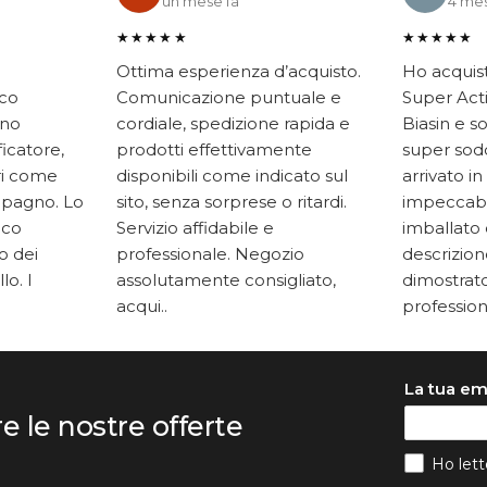
un mese fa
4 mes
★★★★★
★★★★★
Ottima esperienza d’acquisto.
Ho acquis
ico
Comunicazione puntuale e
Super Acti
ono
cordiale, spedizione rapida e
Biasin e s
ficatore,
prodotti effettivamente
super soddi
ari come
disponibili come indicato sul
arrivato in
mpagno. Lo
sito, senza sorprese o ritardi.
impeccabi
oco
Servizio affidabile e
imballato 
to dei
professionale. Negozio
descrizione
lo. I
assolutamente consigliato,
dimostrato
acqui..
professiona
La tua em
re le nostre offerte
Ho lett