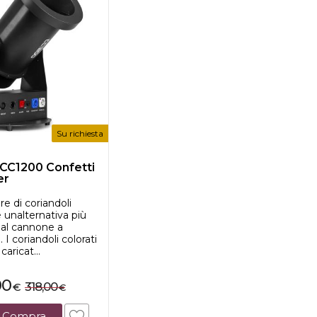
Su richiesta
CC1200 Confetti
er
ore di coriandoli
unalternativa più
a al cannone a
. I coriandoli colorati
aricat...
00
318,00
€
€
Compra