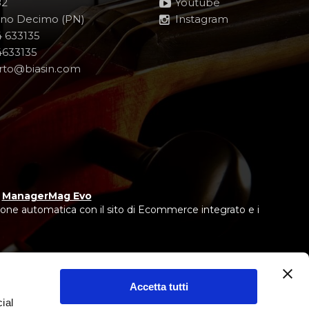
82
Youtube
no Decimo (PN)
Instagram
 633135
633135
rto@biasin.com
y
ManagerMag Evo
one automatica con il sito di Ecommerce integrato e i
Accetta tutti
ial
 IEBCC nel percorso online.