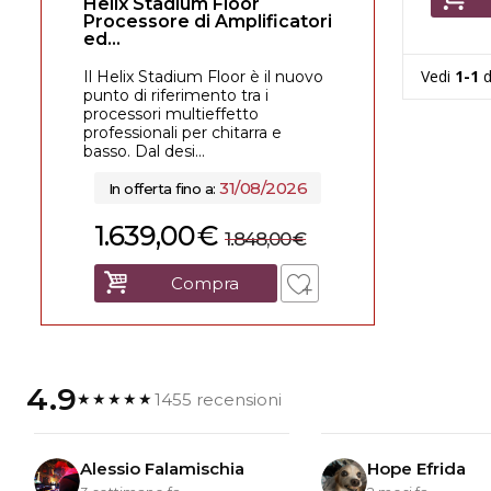
Helix Stadium Floor
Processore di Amplificatori
ed...
Vedi
1-1
d
Il Helix Stadium Floor è il nuovo
punto di riferimento tra i
processori multieffetto
professionali per chitarra e
basso. Dal desi...
31/08/2026
In offerta fino a:
1.639,00
€
1.848,00
€
Compra
4.9
1455 recensioni
★★★★★
Alessio Falamischia
Hope Efrida