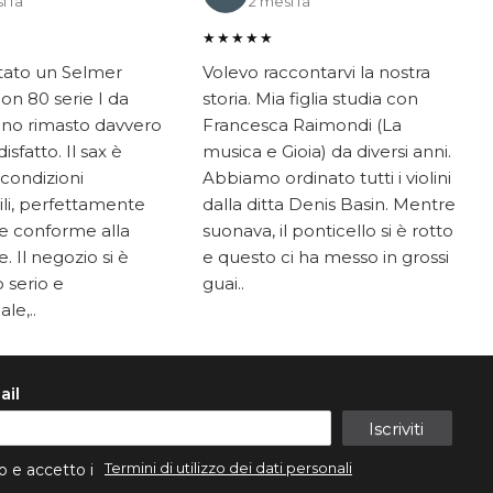
i fa
2 mesi fa
★★★★★
tato un Selmer
Volevo raccontarvi la nostra
on 80 serie I da
storia. Mia figlia studia con
ono rimasto davvero
Francesca Raimondi (La
sfatto. Il sax è
musica e Gioia) da diversi anni.
 condizioni
Abbiamo ordinato tutti i violini
li, perfettamente
dalla ditta Denis Basin. Mentre
e conforme alla
suonava, il ponticello si è rotto
. Il negozio si è
e questo ci ha messo in grossi
 serio e
guai..
le,..
ail
Iscriviti
Termini di utilizzo dei dati personali
o e accetto i