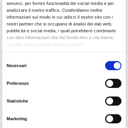
annunci, per fornire funzionalità dei social media e per
Ho acquistato un contrabbasso elettrico Stanzani, un
analizzare il nostro traffico. Condividiamo inoltre
microfono professionale, amplificatore, cuffie, aste e
informazioni sul modo in cui utilizzi il nostro sito con i
cavi vari come regali per il mio compagno. Lo
nostri partner che si occupano di analisi dei dati web,
strumento è a dir poco meraviglioso e il resto dei
pubblicità e social media, i quali potrebbero combinarle
prodotti è di alto livello. I venditori son..
con altre informazioni che hai fornito loro o che hanno
raccolto dal tuo utilizzo dei loro servizi.
Selezione
Simone Gasparoni
Necessari
del
un mese fa
consenso
★★★★★
Preferenze
Ottima esperienza d’acquisto. Comunicazione
puntuale e cordiale, spedizione rapida e prodotti
Statistiche
effettivamente disponibili come indicato sul sito, senza
sorprese o ritardi. Servizio affidabile e professionale.
Negozio assolutamente consigliato, acqui..
Marketing