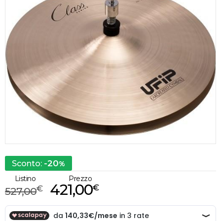
-20
Sconto:
%
Listino
Prezzo
421,00
€
€
527,00