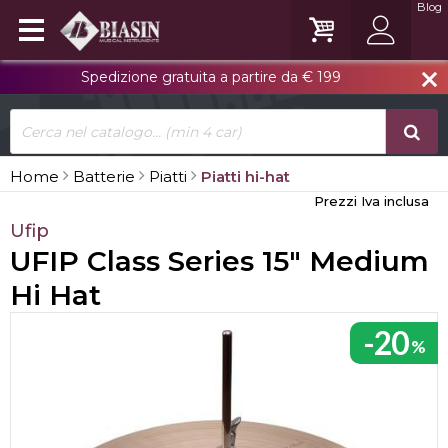
Blog
Spedizione gratuita a partire da € 199
close
Home
Batterie
Piatti
Piatti hi-hat
Prezzi Iva inclusa
Ufip
UFIP Class Series 15" Medium
Hi Hat
-20
%