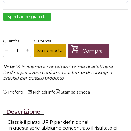
Spedizione gratuita
€
421,00
Quantità
Giacenza
x
1
Prezzo finale:
Su richiesta
Compra
Note:
Vi invitiamo a contattarci prima di effettuare
l'ordine per avere conferma sui tempi di consegna
previsti per questo prodotto.
Preferiti
Richiedi info
Stampa scheda
mail_outline
Descrizione
Class è il piatto UFIP per definizione!
In questa serie abbiamo concentrato il risultato di