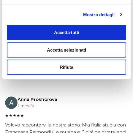
Mostra dettagli
Ciro Pio Donnarumma
4 mesi fa
Accetta tutti
★★★★★
Ho acquistato un Selmer Super Action 80 serie I da
Biasin e sono rimasto davvero super soddisfatto. Il sax
Accetta selezionati
è arrivato in condizioni impeccabili, perfettamente
imballato e conforme alla descrizione. Il negozio si è
Rifiuta
dimostrato serio e professionale,..
Anna Prokhorova
2 mesi fa
★★★★★
Volevo raccontarvi la nostra storia. Mia figlia studia con
Francesca Raimondi (La musica e Gioia) da diversi anni.