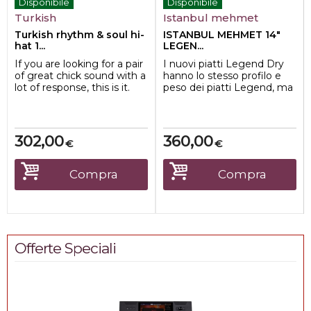
Disponibile
Disponibile
Turkish
Istanbul mehmet
Turkish rhythm & soul hi-
ISTANBUL MEHMET 14"
hat 1...
LEGEN...
If you are looking for a pair
I nuovi piatti Legend Dry
of great chick sound with a
hanno lo stesso profilo e
lot of response, this is it.
peso dei piatti Legend, ma
You will love the dark ...
la tornitura superficiale e la
...
302,00
360,00
€
€
Compra
Compra
Offerte Speciali