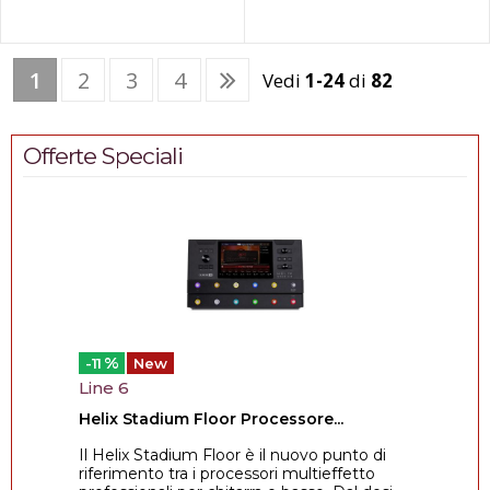
naturale della Mongolia
Interna...
1
2
3
4
Vedi
1-24
di
82
Offerte Speciali
%
-11
New
Line 6
Helix Stadium Floor Processore...
Il Helix Stadium Floor è il nuovo punto di
riferimento tra i processori multieffetto