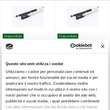
Disponibile
Disponibile
PLC
PLC
Plc-1013 arco ebony
Plc-1013 arco ebony violino
violino 3/...
4/...
Modello: TL-
Modello: TL-
S1013Esattamente lo stesso
S1013Esattamente lo stesso
Questo sito web utilizza i cookie
dell'immagineProgettato
dell'immagineProgettato
per violino di dimensioni: 4/4
per violino di dimensioni: 4/4
Utilizziamo i cookie per personalizzare contenuti ed
3/4 1/2 1/4 1/8
3/4 1/2 1/4 1/8
annunci, per fornire funzionalità dei social media e per
analizzare il nostro traffico. Condividiamo inoltre
90,00
90,00
€
€
informazioni sul modo in cui utilizzi il nostro sito con i
nostri partner che si occupano di analisi dei dati web,
Compra
Compra
pubblicità e social media, i quali potrebbero combinarle
con altre informazioni che hai fornito loro o che hanno