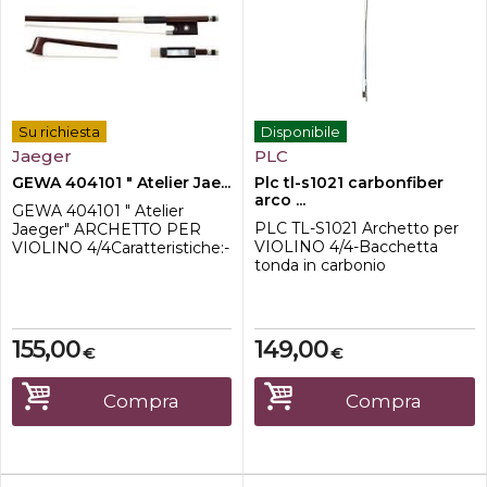
Su richiesta
Disponibile
Jaeger
PLC
GEWA 404101 " Atelier Jae...
Plc tl-s1021 carbonfiber
arco ...
GEWA 404101 " Atelier
PLC TL-S1021 Archetto per
Jaeger" ARCHETTO PER
VIOLINO 4/4-Bacchetta
VIOLINO 4/4Caratteristiche:-
tonda in carbonio
Nasetto in ebano-Crini
intrecciato-Alta precisione e
naturali-Qualitá superiore-
stabilità-Resistente alle
Ottagonale-Marchiato
condizioni climatiche-
"Jaeger"
Nasetto in ebano con occhio
155,00
149,00
€
€
in madreperla-Avvolgimento
in argento nichelato-Crini
naturali di cavallo
Compra
Compra