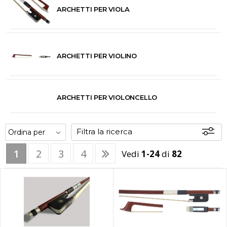
ARCHETTI PER VIOLA
ARCHETTI PER VIOLINO
ARCHETTI PER VIOLONCELLO
Filtra la ricerca
1
2
3
4
Vedi
1-24
di
82
Disponibili
In sede