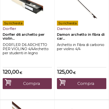
Su richiesta
Su richiesta
Dorfler
Damon
Dorfler d6 archetto per
Damon archetto in fibra di
violin...
car...
DORFLER D6 ARCHETTO
Archetto in Fibra di carbonio
PER VIOLINO 4/4Archetto
per violino 4/4
per studenti in legno
massaranduba, adattandosi
alla mano dell'allievo che lo
suona.Specifiche: Legno di
Massaranduba disegno
120,00
125,00
€
€
Tondo Nasetto di ebano con
occhio Firma a stampa
"Werner" Made in Germania
Compra
Compra