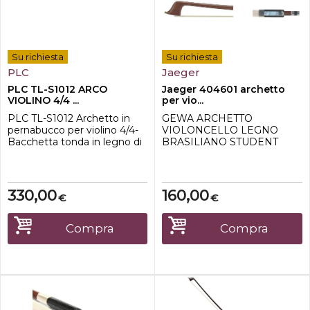
Su richiesta
Su richiesta
PLC
Jaeger
PLC TL-S1012 ARCO
Jaeger 404601 archetto
VIOLINO 4/4 ...
per vio...
PLC TL-S1012 Archetto in
GEWA ARCHETTO
pernabucco per violino 4/4-
VIOLONCELLO LEGNO
Bacchetta tonda in legno di
BRASILIANO STUDENT
pernabucco-Alta precisione-
4/4Nasetto in ebanoCon crini
Qualità garantita -Nasetto in
naturaliQualitá superioreAsta
ebano occhio in madreperla-
ottagonaleMarchiato
Avvolgimento in argento
"Jaeger"
330,00
160,00
€
€
nichelato-Crini di cavallo
naturali-Vite interna: in silver-
Peso: 59-62g circa
Compra
Compra