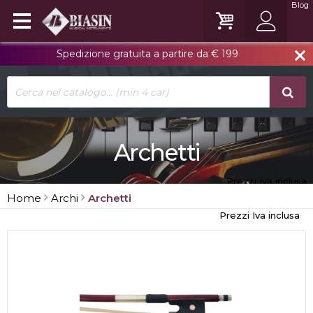
Blog
Spedizione gratuita a partire da € 199
close
Archetti
Prezzi Iva inclusa
Home
Archi
Archetti
Prezzi Iva inclusa