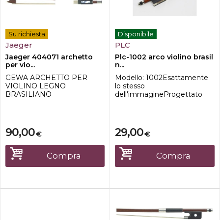
Su richiesta
Disponibile
Jaeger
PLC
Jaeger 404071 archetto
Plc-1002 arco violino brasil
per vio...
n...
GEWA ARCHETTO PER
Modello: 1002Esattamente
VIOLINO LEGNO
lo stesso
BRASILIANO
dell'immagineProgettato
STUDENTNasetto in
per violino di dimensioni: 1/8-
ebanoCon crini
Realizzato in legno
naturaliQualitá buonaAsta
brasiliano-Conisgliato per
rotondaMarchiato "Jaeger"
studenti -Nasetto in ebano -
90,00
29,00
€
€
Crini naturali-Asta rotonda
Compra
Compra