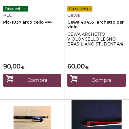
Disponibile
Su richiesta
PLC
Gewa
Plc-1037 arco cello 4/4
Gewa 404551 archetto per
violo...
GEWA ARCHETTO
VIOLONCELLO LEGNO
BRASILIANO STUDENT 4/4
Nasetto in ebanoCon crini
naturaliQualitá buonaAsta
rotonda
90,00
60,00
€
€
Compra
Compra