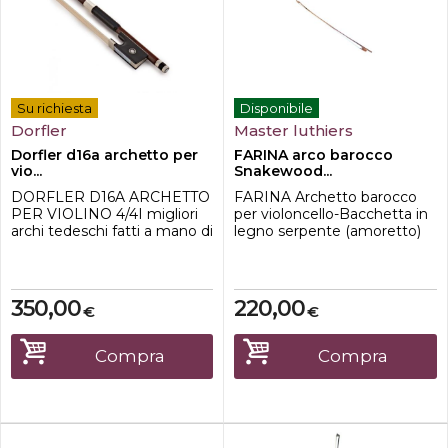
Su richiesta
Disponibile
Dorfler
Master luthiers
Dorfler d16a archetto per
FARINA arco barocco
vio...
Snakewood...
DORFLER D16A ARCHETTO
FARINA Archetto barocco
PER VIOLINO 4/4I migliori
per violoncello-Bacchetta in
archi tedeschi fatti a mano di
legno serpente (amoretto)
Dorfler.Caratteristiche:*
tonda-Nasetto e bottone in
Bastoncino tondo di
legno serpente (amoretto)
pernambuco selezionato*
Alamaro in Ebano rivestito in
350,00
220,00
€
€
alpacca* Bottone in alpacca
in tre parti con occhiello*
Occhio parigino*
Compra
Compra
Avvolgimento in alpacca