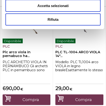
Accetta selezionati
Rifiuta
Disponibile
Disponibile
PLC
PLC
Plc arco viola in
PLC TL-1004 ARCO VIOLA
pernabuco ha...
14"...
PLC ARCHETTO VIOLA IN
Modello: PLC TL1004 arco
PERNAMBUCO Gli archetti
VIOLA in legno
PLC in pernambuco sono
brasileEsattamente lo stesso
realizzati con i seguenti
dell'immagine, bacchetta
materiali:-Prodotto: arco per
legno brasile, nasetto in
viola-Misura: 4/4-Peso: circa
ebano, crine di
60 g circa 70 g-Materiale del
cavalloProgettato per viola
690,00
29,00
€
€
bastone dell'arco:
di dimensioni: 14"
pernambuco-Legno
stagionato: oltre 8 anni-
Compra
Compra
Crine: coda di cavallo