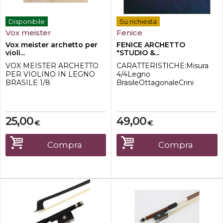
Disponibile
Su richiesta
Vox meister
Fenice
Vox meister archetto per
FENICE ARCHETTO
violi...
"STUDIO &...
VOX MEISTER ARCHETTO
CARATTERISTICHE:Misura
PER VIOLINO IN LEGNO
4/4Legno
BRASILE 1/8
BrasileOttagonaleCrini
naturaliTallone in
ebanoSlittino e occhio
parigino
madreperlatiAvvolgimento
25,00
49,00
€
€
in alluminio.
Compra
Compra