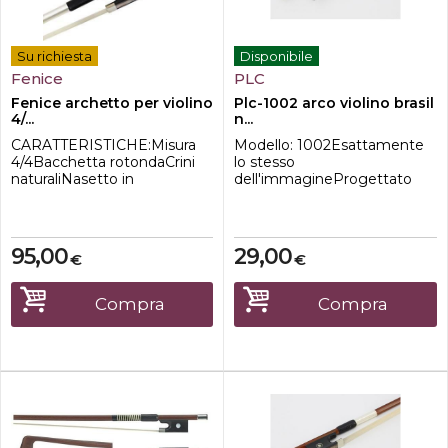
Su richiesta
Disponibile
Fenice
PLC
Fenice archetto per violino
Plc-1002 arco violino brasil
4/...
n...
CARATTERISTICHE:Misura
Modello: 1002Esattamente
4/4Bacchetta rotondaCrini
lo stesso
naturaliNasetto in
dell'immagineProgettato
ebanoSlittino e occhio
per violino di dimensioni:4/4-
parigino
Realizzato in legno
madreperlatiAvvolgimento
brasiliano-Conisgliato per
in alluminio.
studenti -Nasetto in ebano -
95,00
29,00
€
€
Crini naturali-Asta rotonda
Compra
Compra