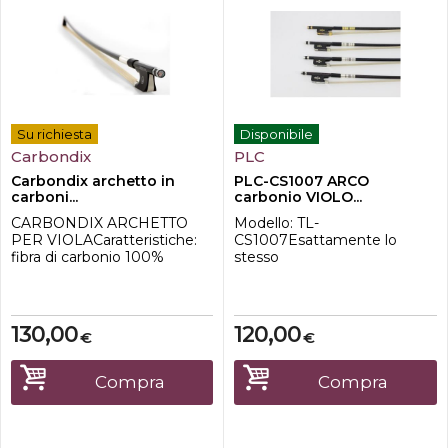
Su richiesta
Disponibile
Carbondix
PLC
Carbondix archetto in
PLC-CS1007 ARCO
carboni...
carbonio VIOLO...
CARBONDIX ARCHETTO
Modello: TL-
PER VIOLACaratteristiche:
CS1007Esattamente lo
fibra di carbonio 100%
stesso
montatura in nichel crine
dell'immagineProgettato
mongolo di alta qualità
per violoncello di dimensioni:
nasetto in ebano con occhio
4/4 3/4 1/2 1/4 1/8
parigino e bottone in 3 partiIl
130,00
120,00
€
€
Carbondix è l'archetto di
riferimento per la fibra di
carbonio, caratterizzato da
Compra
Compra
un ottimo rapporto qualit�...