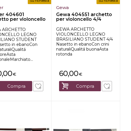
Su richiesta
Su richiesta
er
Gewa
er 404601
Gewa 404551 archetto
tto per violoncello
per violoncello 4/4
GEWA ARCHETTO
 ARCHETTO
VIOLONCELLO LEGNO
ONCELLO LEGNO
BRASILIANO STUDENT 4/4
ILIANO STUDENT
Nasetto in ebanoCon crini
setto in ebanoCon
naturaliQualitá buonaAsta
naturaliQualitá
rotonda
ioreAsta
naleMarchiato...
0,00
60,00
€
€
Compra
Compra