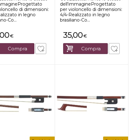
immagineProgettato
dell'immagineProgettato
oloncello di dimensioni:
per violoncello di dimensioni:
alizzato in legno
4/4-Realizzato in legno
ano-Co...
brasiliano-Co...
,00
35,00
€
€
Compra
Compra