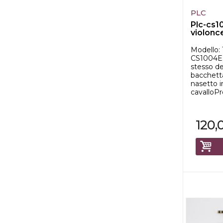
PLC
Plc-cs1
violonc
Modello: 
CS1004E
stesso de
bacchetta
nasetto i
cavalloPr
120,