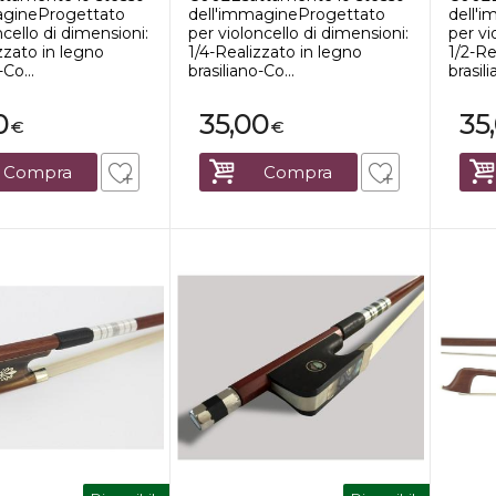
agineProgettato
dell'immagineProgettato
dell'
ncello di dimensioni:
per violoncello di dimensioni:
per vi
zzato in legno
1/4-Realizzato in legno
1/2-Re
-Co...
brasiliano-Co...
brasili
0
35,00
35
€
€
Compra
Compra