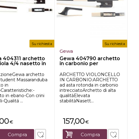
Su richiesta
Su richiesta
a
Gewa
 404311 archetto
Gewa 404790 archetto
iola 4/4 nasetto in
in carbonio per
..
violoncello 4...
izioneGewa archetto
ARCHETTO VIOLONCELLO
 Student Massaranduba
IN CARBONIO:ARCHETTO
o in
ad asta rotonda in carbonio
aratteristiche:-
intrecciatoArchetto di alta
to in ebano-Con crini
qualitàElevata
i-Qualitá ...
stabilitàNasett...
,00
157,00
€
€
Compra
Compra