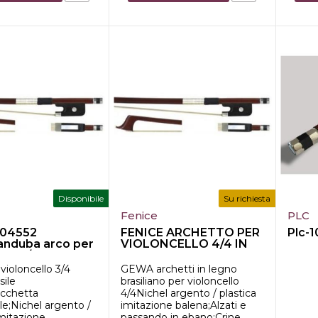
Disponibile
Su richiesta
Fenice
PLC
04552
FENICE ARCHETTO PER
Plc-1
anduba arco per
VIOLONCELLO 4/4 IN
llo 3/4
LEGNO "...
violoncello 3/4
GEWA archetti in legno
sile
brasiliano per violoncello
chetta
4/4Nichel argento / plastica
e;Nichel argento /
imitazione balena;Alzati e
imitazione
passando in ebano;Crine ...