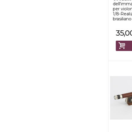
dell'imm
per violo
1/8-Reali
brasiliano
35,0