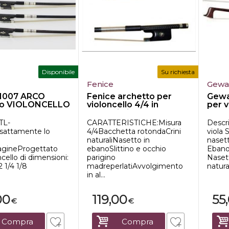
Disponibile
Su richiesta
Fenice
Gew
1007 ARCO
Fenice archetto per
Gewa
io VIOLONCELLO
violoncello 4/4 in
per v
carbonio in...
eban.
TL-
CARATTERISTICHE:Misura
Descr
sattamente lo
4/4Bacchetta rotondaCrini
viola
naturaliNasetto in
nasett
agineProgettato
ebanoSlittino e occhio
EbanoC
ncello di dimensioni:
parigino
Naset
2 1/4 1/8
madreperlatiAvvolgimento
natural
in al...
00
119,00
55
€
€
Compra
Compra