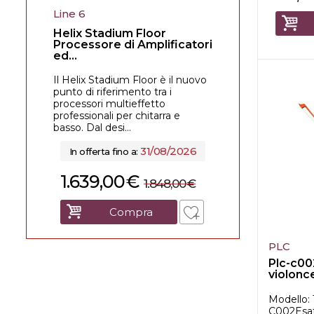
Line 6
Helix Stadium Floor
Processore di Amplificatori
ed...
Il Helix Stadium Floor è il nuovo
punto di riferimento tra i
processori multieffetto
professionali per chitarra e
basso. Dal desi...
31/08/2026
In offerta fino a:
1.639,00
€
1.848,00
€
Compra
PLC
Plc-c00
violonce
wood
Modello: 
C002Esat