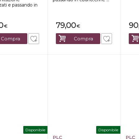
zati e passando in
0
79,00
90
€
€
Compra
Compra
Disponibile
Disponibile
PLC
PLC