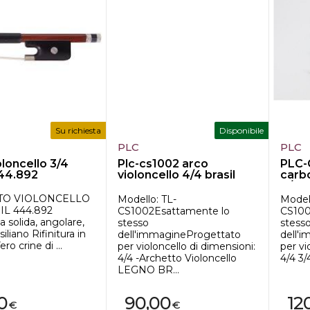
Su richiesta
Disponibile
PLC
PLC
oloncello 3/4
Plc-cs1002 arco
PLC-
444.892
violoncello 4/4 brasil
carb
wood
4/4
TO VIOLONCELLO
Modello: TL-
Modell
IL 444.892
CS1002Esattamente lo
CS100
 solida, angolare,
stesso
stess
iliano Rifinitura in
dell'immagineProgettato
dell'
ro crine di ...
per violoncello di dimensioni:
per vi
4/4 -Archetto Violoncello
4/4 3/
LEGNO BR...
0
90,00
12
€
€