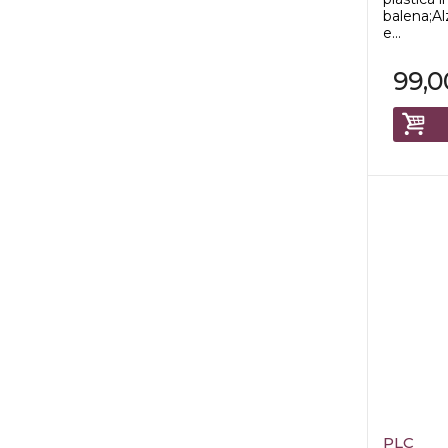
balena;Al
e...
99,0
PLC