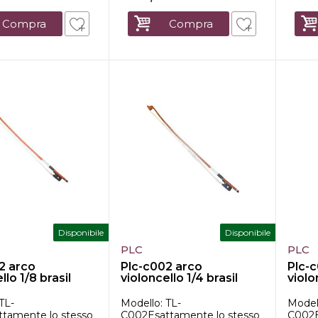
Compra
Compra
Disponibile
Disponibile
PLC
PLC
2 arco
Plc-c002 arco
Plc-
llo 1/8 brasil
violoncello 1/4 brasil
violo
wood
woo
TL-
Modello: TL-
Modell
tamente lo stesso
C002Esattamente lo stesso
C002E