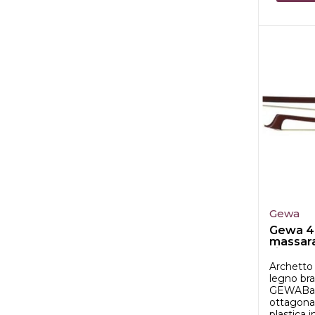
Gewa
Gewa 4
massar
violonce
Archetto 
legno bra
GEWABac
ottagonal
plastica 