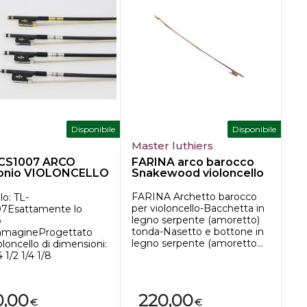
Disponibile
Disponibile
Master luthiers
CS1007 ARCO
FARINA arco barocco
onio VIOLONCELLO
Snakewood violoncello
FARINA Archetto barocco
o: TL-
per violoncello-Bacchetta in
7Esattamente lo
legno serpente (amoretto)
o
tonda-Nasetto e bottone in
immagineProgettato
legno serpente (amoretto...
oloncello di dimensioni:
4 1/2 1/4 1/8
0,00
220,00
€
€