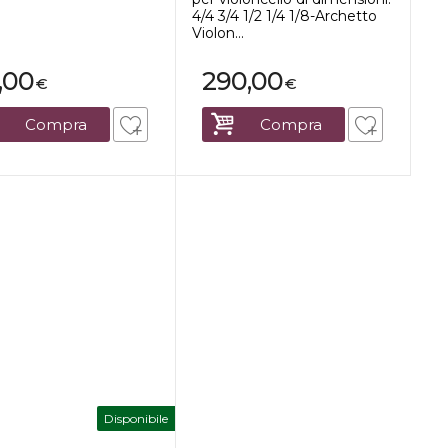
4/4 3/4 1/2 1/4 1/8-Archetto
Violon...
,00
290,00
€
€
Compra
Compra
Disponibile