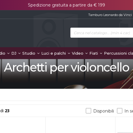
Spedizione gratuita a partire da € 199
Tamburo Leonardo da Vinci
dio
DJ
Studio
Luci e palchi
Video
Fiati
Percussioni cl
Archetti per violoncello
di
23
Disponibili
In 