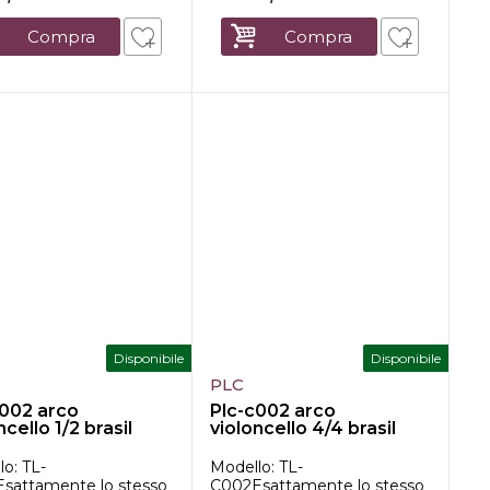
Compra
Compra
Disponibile
Disponibile
PLC
c002 arco
Plc-c002 arco
ncello 1/2 brasil
violoncello 4/4 brasil
d
wood
o: TL-
Modello: TL-
sattamente lo stesso
C002Esattamente lo stesso