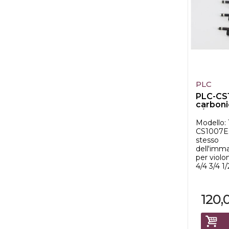
PLC
PLC-CS
carbon
3/4
Modello: 
CS1007E
stesso
dell'imm
per violo
4/4 3/4 1/
120,