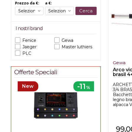
Prezzo da €:
a €:
Cerca
I nostri brand
Fenice
Gewa
Jaeger
Master luthiers
PLC
Gewa
Arco vi
Offerte Speciali
brasil 
-11
ARCHET
New
%
3/4 BRAS
Bacchetta
legno bras
alpacca Ve
99,0