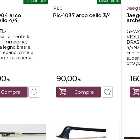
Disponibile
Disponibile
PLC
Jaeg
004 arco
Plc-1037 arco cello 3/4
Jaeg
ello 4/4
arche
4/4
TL-
GEWA
sattamente lo
VIOL
ll'immagine,
BRAS
 legno brasile,
4/4Na
n ebano, crine di
crini 
ogettato per v...
super
ottago
00
90,00
16
€
€
Compra
Compra