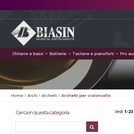
Chitarre e bassi
Batterie
Tastiere e pianoforti
Pro au
Home
Archi
Archetti
Archetti per violoncello
Vedi
1-23
Cerca in questa categoria