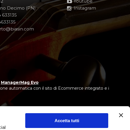
82
Youtube
no Decimo (PN)
Instagram
 633135
633135
rto@biasin.com
y
ManagerMag Evo
one automatica con il sito di Ecommerce integrato e i
Accetta tutti
ial
 IEBCC nel percorso online.