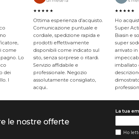
un mese fa
4 mes
★★★★★
★★★★★
Ottima esperienza d’acquisto.
Ho acquis
ico
Comunicazione puntuale e
Super Acti
ono
cordiale, spedizione rapida e
Biasin e s
ficatore,
prodotti effettivamente
super soddi
ari come
disponibili come indicato sul
arrivato in
mpagno. Lo
sito, senza sorprese o ritardi.
impeccabi
oco
Servizio affidabile e
imballato 
to dei
professionale. Negozio
descrizione
lo. I
assolutamente consigliato,
dimostrato
acqui..
professiona
La tua em
re le nostre offerte
Ho lett