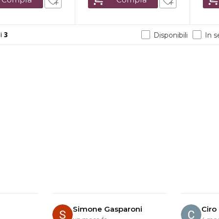
i
3
Disponibili
In 
Simone Gasparoni
Ciro