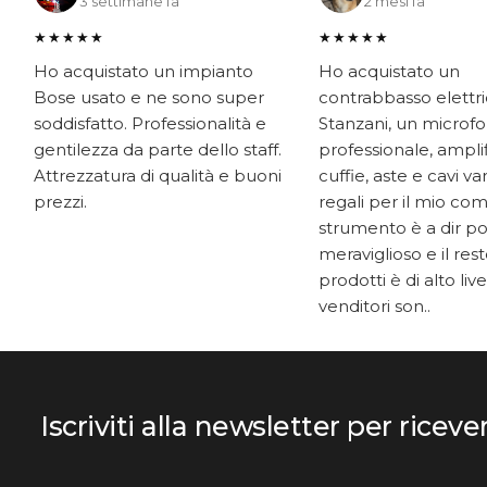
3 settimane fa
2 mesi fa
★★★★★
★★★★★
Ho acquistato un impianto
Ho acquistato un
Bose usato e ne sono super
contrabbasso elettr
soddisfatto. Professionalità e
Stanzani, un microf
gentilezza da parte dello staff.
professionale, ampli
Attrezzatura di qualità e buoni
cuffie, aste e cavi v
prezzi.
regali per il mio co
strumento è a dir p
meraviglioso e il res
prodotti è di alto livel
venditori son..
Iscriviti alla newsletter per riceve