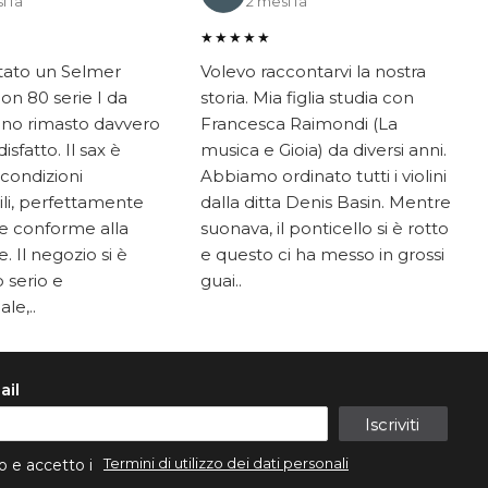
i fa
2 mesi fa
★★★★★
tato un Selmer
Volevo raccontarvi la nostra
on 80 serie I da
storia. Mia figlia studia con
ono rimasto davvero
Francesca Raimondi (La
sfatto. Il sax è
musica e Gioia) da diversi anni.
 condizioni
Abbiamo ordinato tutti i violini
li, perfettamente
dalla ditta Denis Basin. Mentre
e conforme alla
suonava, il ponticello si è rotto
. Il negozio si è
e questo ci ha messo in grossi
 serio e
guai..
le,..
ail
Iscriviti
Termini di utilizzo dei dati personali
o e accetto i