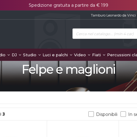
Spedizione gratuita a partire da € 199
Tamburo Leonardo da Vinci
dio
DJ
Studio
Luci e palchi
Video
Fiati
Percussioni cl
Felpe e maglioni
i
3
Disponibili
In 