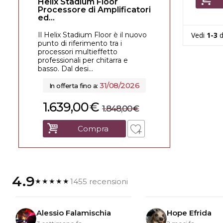
Helix Stadium Floor
Processore di Amplificatori
ed...
Il Helix Stadium Floor è il nuovo
Vedi
1-3
d
punto di riferimento tra i
processori multieffetto
professionali per chitarra e
basso. Dal desi...
31/08/2026
In offerta fino a:
1.639,00
€
1.848,00
€
Compra
4.9
1455 recensioni
★★★★★
Alessio Falamischia
Hope Efrida