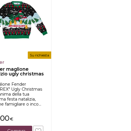
Su richiesta
er
er maglione
izio ugly christmas
glione Fender
REX" Ugly Christmas
'anima della tua
ma festa natalizia,
ne famigliare o inco...
,00
€
Compra