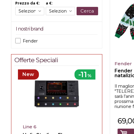
Prezzo da €:
a €:
Cerca
I nostri brand
Fender
Offerte Speciali
Fender
Fender
-11
New
%
natalizi
(m)
Il magli
"TELEREX
sarà l'an
prossima 
riunione f
69,0
Line 6