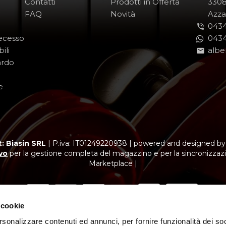
Contatti
Prodotti in Offerta
-
330
FAQ
Novità
-
Azza
0434
Recesso
0434
ili
albe
ardo
e
: Biasin SRL
|
P.iva: IT01249220938
|
powered and designed b
vo
per la gestione completa del magazzino e per la sincronizzazi
Marketplace |
 cookie
rsonalizzare contenuti ed annunci, per fornire funzionalità dei soc
ubblicitario con finalità promozionale. Offerta di credito finalizzato.