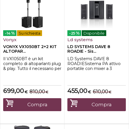
%
%
-14
Su richiesta
-25
Disponibile
Vonyx
Ld systems
VONYX VX1050BT 2+2 KIT
LD SYSTEMS DAVE 8
ALTOPAR...
ROADIE - Sis...
Il VX1050BT è un kit
LD Systems DAVE 8
completo di altoparlanti plug
ROADIESistema PA attivo
& play. Tutto il necessario per
portatile con mixer a 3
iniziare viene fornito alla
canaliSistema PA 2.1: 1
consegna. Tutta la potenza
subwoofer attivo e 2
proviene dal singolo
altoparlanti satellitari
subwoofer da 12" che ospita
passiviUnità mixer a tre
699,00
455,00
810,00
610,00
€
€
€
€
l'amplificatore, entrambi i
canali integrataCollegamenti
top e il subwoofer passivo
per microfono, chitarra,
sono collegati all'unità
tastiera, batterie
Compra
Compra
dell'amplificatore. Il ric...
elettroniche, lettori MP3,
laptop o PC, mixer e molto
altro.Picco...