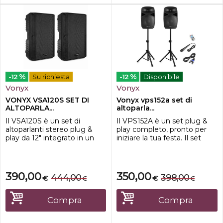
%
%
-12
Su richiesta
-12
Disponibile
Vonyx
Vonyx
VONYX VSA120S SET DI
Vonyx vps152a set di
ALTOPARLA...
altoparla...
Il VSA120S è un set di
Il VPS152A è un set plug &
altoparlanti stereo plug &
play completo, pronto per
play da 12" integrato in un
iniziare la tua festa. Il set
robusto alloggiamento in
contiene una coppia di
ABS, costituito da un
altoparlanti da 15", un
potente altoparlante da 12"
modello passivo e uno attivo.
con un potente
Il modello attivo ospita
390,00
350,00
444,00
398,00
€
€
€
€
amplificatore stereo
l'amplificatore che ha un
integrato abbinato a uno
lettore USB/SD integrato e
passivo da 12". Il modello
tecnologia wireless BT per
Compra
Compra
attivo ospita l'amplificatore
riprodurre in streaming la tu...
che ha un let...