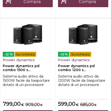
streaming la tua musica in
presentazioni e altre
Compra
Compra
modalità wireless dal t...
applicazioni mobili. Questo
set professionale
comprend...
%
%
-12
Su richiesta
-13
Su richiesta
Power dynamics
Power dynamics
Power dynamics pd
Power dynamics pd
combo 1500 s...
combo 1200 s...
Sistema audio attivo da
Sistema audio attivo da
1500W facile da trasportare
1200W facile da trasportare
dotato di un processore
dotato di un processore
audio digitale intelligente,
audio digitale intelligente,
che garantisce una
che garantisce una
riproduzione ottimale e
riproduzione ottimale e
costante. Ideale per DJ
costante. Ideale per DJ
799,00
599,00
909,00
685,00
€
€
€
€
mobili, spettacoli di karaoke,
mobili, spettacoli di karaoke,
spettacoli drive-in,
spettacoli drive-in,