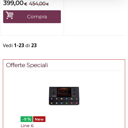
e tutti gli altri accessori
399,00
454,00
€
€
necessari. Il sistema include
anche un microfono cablato
e due supporti per
Compra
altoparlanti, rendendolo un
sistema plug an...
Vedi
1-23
di
23
Offerte Speciali
%
-11
New
Line 6