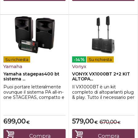
st...
i canali ...
%
Su richiesta
-14
Su richiesta
Yamaha
Vonyx
Yamaha stagepas400 bt
VONYX VX1000BT 2+2 KIT
sistema ...
ALTOPA...
Puoi portare letteralmente
Il VX1000BT è un kit
ovunque il sistema PA all-in-
completo di altoparlanti plug
one STAGEPAS, compatto e
& play. Tutto il necessario per
leggero da trasportare a
iniziare viene fornito alla
mano. I due altoparlanti
consegna. Tutta la potenza
leggeri ed un mixer
proviene dal singolo
rimovibile, insieme a un paio
subwoofer da 10" che ospita
699,00
579,00
670,00
€
€
€
di cavi per altoparlanti e un
l'amplificatore, entrambi i top
cavo di alimentazione, si
e il subwoofer passivo sono
combinano in un pacchetto
collegati all'unità
Compra
Compra