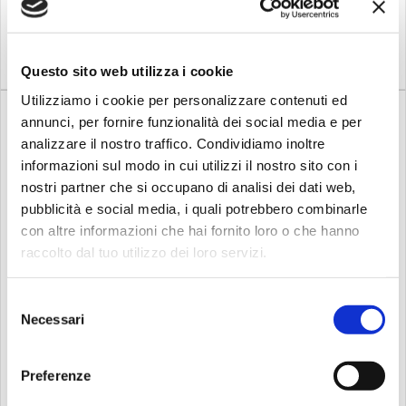
accessori, tante opzioni di
Imprescindibili tanti
connessione che
accessori, tante opzioni di
Compra
Compra
consentono una
connessione che
configurazione agile e
consentono una
veloce sul posto, e massima
configurazione agile e
Questo sito web utilizza i cookie
affi...
veloce ...
Utilizziamo i cookie per personalizzare contenuti ed
annunci, per fornire funzionalità dei social media e per
analizzare il nostro traffico. Condividiamo inoltre
informazioni sul modo in cui utilizzi il nostro sito con i
nostri partner che si occupano di analisi dei dati web,
pubblicità e social media, i quali potrebbero combinarle
%
%
-21
Disponibile
-26
Disponibile
con altre informazioni che hai fornito loro o che hanno
Ld systems
Ld systems
raccolto dal tuo utilizzo dei loro servizi.
LD SYSTEMS DAVE 12 G4X -
LD SYSTEMS DAVE 10 G4X -
Siste...
Siste...
Selezione
Ogni DJ, duo dal vivo o
Ogni DJ, duo dal vivo o
solista, ma anche chi
solista, ma anche chi
Necessari
del
organizza una festa, deve
organizza una festa, deve
consenso
contare su un PA versatile
contare su un sistema audio
per performance dal vivo
con cui gestire le difficoltà
Preferenze
che offra un suono
quotidiane delle
professionale per tante
performance dal vivo. Deve
959,00
733,00