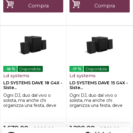
presentazioni e altre
presentazioni e altre
Compra
Compra
applicazioni mobili. Questo
applicazioni mobili. Questo
set professionale
set professionale
comprend...
comprend...
%
%
-18
Disponibile
-17
Disponibile
Ld systems
Ld systems
LD SYSTEMS DAVE 18 G4X -
LD SYSTEMS DAVE 15 G4X -
Siste...
Siste...
Ogni DJ, duo dal vivo o
Ogni DJ, duo dal vivo o
solista, ma anche chi
solista, ma anche chi
organizza una festa, deve
organizza una festa, deve
contare su un PA versatile
contare su un PA versatile
che offra un suono
per performance dal vivo
professionale per tante
che offra un suono
applicazioni diverse.
professionale per tante
1.639,00
1.290,00
1.999,00
1.560,00
€
€
€
€
Imprescindibili tanti
applicazioni diverse.