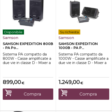
Disponibile
Su richiesta
Samson
Samson
SAMSON EXPEDITION 800B
SAMSON EXPEDITION
- PA Po...
1000B - PA P...
Sistema PA compatto da
Sistema PA compatto da
800W - Casse amplificate a
1000W - Casse amplificate a
due vie in classe D - Mixer a
due vie in classe D - Mixer a
otto canali - 4 input
dieci canali - 4 input
microfonici XLR/jack e due
microfonici XLR/jack e tre
stereo con jack da 1/4'' o
stereo con jack da 1/4'' o
RCA - Phantom power -
RCA - Phantom power -
899,00
1.249,00
€
€
Porta USB per
Porta USB per collegamento
collegamento wireless
wireless tramite Stage XPD1
tramite Stage XPD1
(opzionale) - EQ bassi e alti -
Compra
Compra
(opzionale) - Connesione
Output jack da 1/8'' - Output
Bluetooth - EQ bassi e alti -
RCA...
Output jack ...