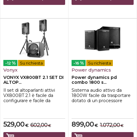
attraente e compatto che
dell'amplificatore. Il ric...
fornisce il ...
%
%
-12
Su richiesta
-16
Su richiesta
Vonyx
Power dynamics
VONYX VX800BT 2.1 SET DI
Power dynamics pd
ALTOP...
combo 1800 s...
Il set di altoparlanti attivi
Sistema audio attivo da
VX800BT 2.1 è facile da
1800W facile da trasportare
configurare e facile da
dotato di un processore
trasportare. Questo set
audio digitale intelligente,
include un subwoofer da 12''
che garantisce una
e due altoparlanti da 8'' in
riproduzione ottimale e
ABS con driver dinamico da
costante. Ideale per DJ
529,00
899,00
602,00
1.072,00
€
€
€
€
1''. Il ricevitore BT integrato ti
mobili, spettacoli di karaoke,
consente di riprodurre in
spettacoli drive-in,