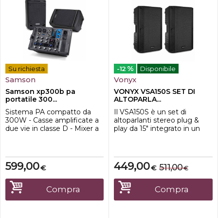
%
Su richiesta
-12
Disponibile
Samson
Vonyx
Samson xp300b pa
VONYX VSA150S SET DI
portatile 300...
ALTOPARLA...
Sistema PA compatto da
Il VSA150S è un set di
300W - Casse amplificate a
altoparlanti stereo plug &
due vie in classe D - Mixer a
play da 15" integrato in un
sei canali - 2 input
robusto alloggiamento in
microfonici XLR/jack e uno
ABS, costituito da un
stereo con jack da 1/4'' o
potente altoparlante da 15"
mini jack stereo da 1/8'' -
con un potente
599,00
449,00
511,00
€
€
€
Phantom power - Porta USB
amplificatore stereo
per collegamento wireless
integrato abbinato a uno
tramite Stage XPD1
passivo da 15". Il modello
Compra
Compra
(opzionale) - Connesione
attivo ospita l'amplificatore
Bluetooth - EQ bassi ...
che ha un let...