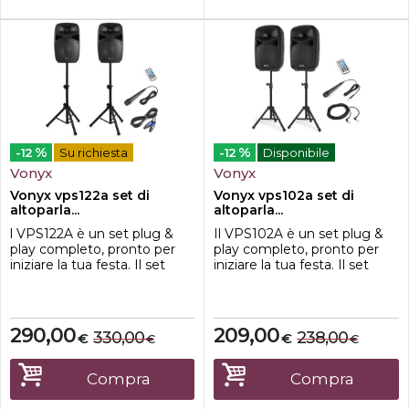
%
%
-12
Su richiesta
-12
Disponibile
Vonyx
Vonyx
Vonyx vps122a set di
Vonyx vps102a set di
altoparla...
altoparla...
l VPS122A è un set plug &
Il VPS102A è un set plug &
play completo, pronto per
play completo, pronto per
iniziare la tua festa. Il set
iniziare la tua festa. Il set
contiene una coppia di
contiene una coppia di
altoparlanti da 12", un
altoparlanti da 10", un
modello passivo e uno
modello passivo e uno attivo.
attivo. Il modello attivo
Il modello attivo ospita
290,00
209,00
330,00
238,00
€
€
€
€
ospita l'amplificatore che ha
l'amplificatore che ha un
un lettore USB/SD integrato
lettore USB/SD integrato e
e tecnologia wireless BT per
tecnologia wireless BT per
Compra
Compra
riprodurre la tua musica in
riprodurre in streaming la tu...
st...