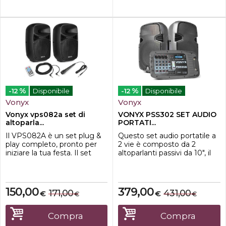
%
%
-12
Disponibile
-12
Disponibile
Vonyx
Vonyx
Vonyx vps082a set di
VONYX PSS302 SET AUDIO
altoparla...
PORTATI...
Il VPS082A è un set plug &
Questo set audio portatile a
play completo, pronto per
2 vie è composto da 2
iniziare la tua festa. Il set
altoparlanti passivi da 10", il
contiene una coppia di
retro di uno ha un mixer
altoparlanti da 8", un modello
amplificato staccabile e
passivo e uno attivo. Il
l'altro ha un vano
modello attivo ospita
portaoggetti. Questo set
150,00
379,00
171,00
431,00
€
€
€
€
l'amplificatore che ha un
audio utilizza un
lettore USB/SD integrato e
amplificatore di classe D. Il
tecnologia wireless BT per
mixer ha 8 canali di ingresso
Compra
Compra
riprodurre la tua musica in
per 4 connettori microfonici,