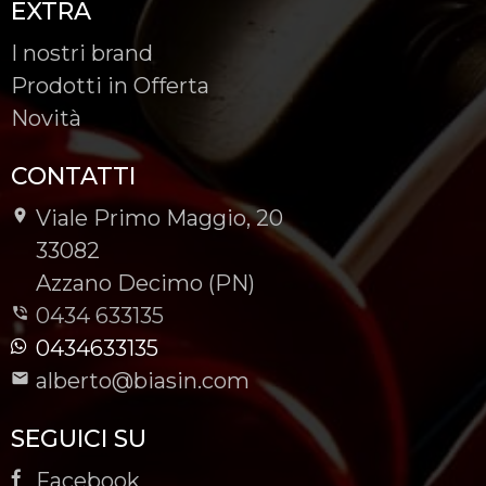
EXTRA
I nostri brand
Prodotti in Offerta
Novità
CONTATTI
Viale Primo Maggio, 20
-
33082
-
Azzano Decimo (PN)
0434 633135
0434633135
alberto@biasin.com
SEGUICI SU
Facebook