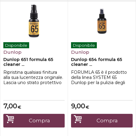
Disponibile
Disponibile
Dunlop
Dunlop
Dunlop 651 formula 65
Dunlop 654 formula 65
cleaner ...
cleaner ...
Ripristina qualsiasi finitura
FORUMLA 65 è il prodotto
alla sua lucentezza originale.
della linea SYSTEM 65
Lascia uno strato protettivo
Dunlop per la pulizia degli
micro-sottile e resistente alle
strumenti a corda , pulisce e
macchie e non si accumula.
protegge la superficie
Perfetto per l'uso
riportandola alla sua
quotidiano, bottiglietta spray.
lucentezza originaria. Lascia
7,00
9,00
€
€
un micro-strato protettivo,
resistente alla polvere.
Caratteristiche:Bottiglietta
Compra
Compra
da 118ml