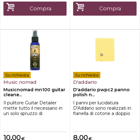
Compra
Compra
Su richiesta
Su richiesta
Music nomad
D'addario
Musicnomad mn100 guitar
D'addario pwpc2 panno
cleane...
polish n...
Il pulitore Guitar Detailer
I panni per lucidatura
mette tutto il necessario in
D'Addario sono realizzati in
un solo spruzzo di
flanella di cotone a doppio
prodottoVaporizzare una
strato di alta qualità che
volta è sufficiente per pulire
raccoglie polvere e sporco in
le impronte, la polvere e le
modo più efficace rispetto ai
macchie come con nessun
normali panni per lucidatura.
10,00
8,00
€
€