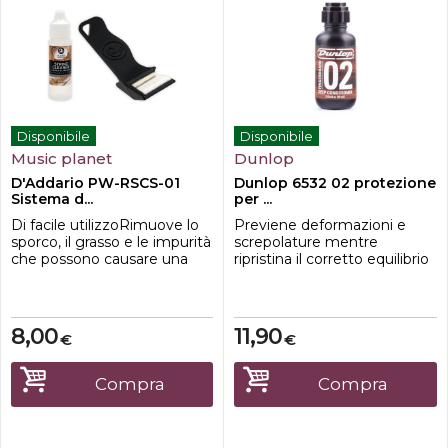
Disponibile
Disponibile
Music planet
Dunlop
D'Addario PW-RSCS-01
Dunlop 6532 02 protezione
Sistema d...
per ...
Di facile utilizzoRimuove lo
Previene deformazioni e
sporco, il grasso e le impurità
screpolature mentre
che possono causare una
ripristina il corretto equilibrio
perdita di suonoPuò essere
del legno. Da utilizzare su
utilizzato su tutte le corde di
tastiere non laccate
strumenti musicali.
8,00
11,90
€
€
Compra
Compra