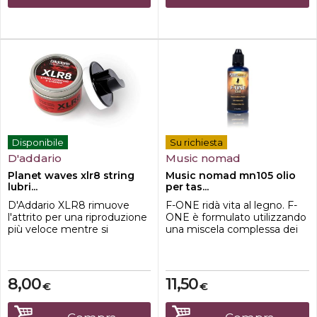
che si fondono rapidam...
sistema in 3 parti.
Disponibile
Su richiesta
D'addario
Music nomad
Planet waves xlr8 string
Music nomad mn105 olio
lubri...
per tas...
D'Addario XLR8 rimuove
F-ONE ridà vita al legno. F-
l'attrito per una riproduzione
ONE è formulato utilizzando
più veloce mentre si
una miscela complessa dei
puliscono le corde per una
migliori oli ultra raffinati di
riproduzione prolungata e un
alberi e semi per pulire,
nuovo tono di corda. XLR8
condizionare e proteggere la
condiziona anche la tastiera.
tastiera. Privo al 100% di
8,00
11,50
€
€
Basta prendere l'applicatore
estratti di olio di limone, cere,
ergonomico e pulire su e giù
distillati di petrolio, silicone e
le corde e il gioco è fatto.
acqua. E' stato scelto di non