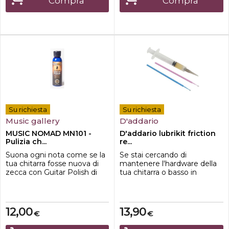
Compra
Compra
Viene confezionato in u...
usa...
Su richiesta
Su richiesta
Music gallery
D'addario
MUSIC NOMAD MN101 -
D'addario lubrikit friction
Pulizia ch...
re...
Suona ogni nota come se la
Se stai cercando di
tua chitarra fosse nuova di
mantenere l'hardware della
zecca con Guitar Polish di
tua chitarra o basso in
Music Nomad. Lavora e
condizioni ottimali, non
rinnova il lucido per
cercare oltre D'Addario
ripristinare e ravvivare le
LubriKit Friction Remover.
superfici opache, lucide e
Questo lubrificante
12,00
13,90
€
€
graffiate. Funziona alla
specializzato è progettato
grande su tutti i modelli di
per ridurre l'attrito e