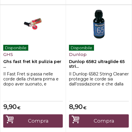
Disponibile
Disponibile
GHS
Dunlop
Ghs fast fret kit pulizia per
Dunlop 6582 ultraglide 65
...
stri...
Il Fast Fret si passa nelle
Il Dunlop 6582 String Cleaner
corde della chitarra prima e
protegge le corde sia
dopo aver suonato, e
dall'ossidazione e che dalla
conferisce una vita più lunga
corrosione , prolungandone
ai tasti e alle corde della tua
la
chitarra. Inoltre rende le
durata.Caratteristiche:Bottigli
corde più veloci, favorendo
etta da 59ml
9,90
8,90
€
€
gli assoli e l'utilizzo degli
slide.
Compra
Compra