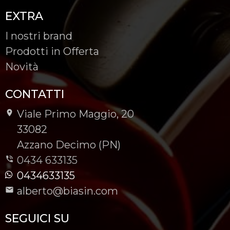
EXTRA
I nostri brand
Prodotti in Offerta
Novità
CONTATTI
Viale Primo Maggio, 20
-
33082
-
Azzano Decimo (PN)
0434 633135
0434633135
alberto@biasin.com
SEGUICI SU