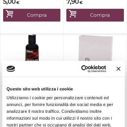
5,00
7,90
€
€
consigliato per l'uso su
le piccole imperfezioni,
tastiere. L'olio di limone aiuta
mentre gli esaltatori di
anche a condizionare il tuo
colore mettono in risalto la
Compra
Compra
strumento per resistere alla
bellezza del tuo strumento.
secchezz...
...
Disponibile
Disponibile
D'addario
D'addario
Planet waves pw-pl01
Planet waves mpc panno
Questo sito web utilizza i cookie
polish in...
in micr...
Utilizziamo i cookie per personalizzare contenuti ed
D'Addario Restore Deep
Il panno per lucidatura in
annunci, per fornire funzionalità dei social media e per
Cleaning Polish è una
microfibra D'Addario è un
formula progettata per
panno per la pulizia di lunga
analizzare il nostro traffico. Condividiamo inoltre
rimuovere segni di vortici e
durata per tutti gli strumenti
informazioni sul modo in cui utilizzi il nostro sito con i
anche graffi leggeri da tutti
che possono essere utilizzati
gli strumenti con
con o senza lucidanti. Il
nostri partner che si occupano di analisi dei dati web,