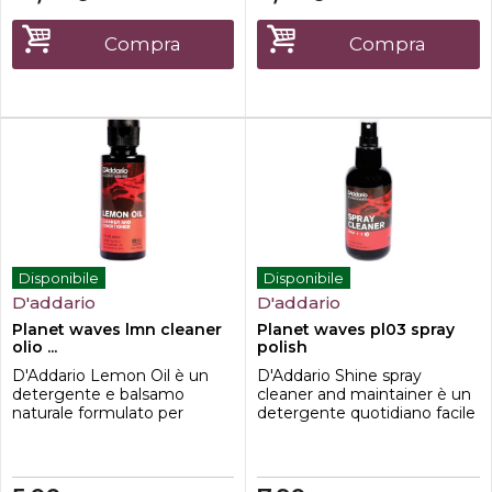
altro prodottoSia che si tratti
della vostra chitarra elettrica,
che dell'acustica, del basso o
Compra
Compra
dell'ukulele, ne re...
Disponibile
Disponibile
D'addario
D'addario
Planet waves lmn cleaner
Planet waves pl03 spray
olio ...
polish
D'Addario Lemon Oil è un
D'Addario Shine spray
detergente e balsamo
cleaner and maintainer è un
naturale formulato per
detergente quotidiano facile
rimuovere sporco, grasso e
da usare per tutti gli
accumuli da legni non finiti
strumenti con rivestimento
su tutti gli strumenti a corda.
trasparente. Shine cancella la
È particolarmente
polvere, le impronte digitali e