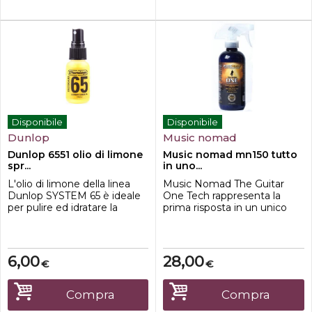
Disponibile
Disponibile
Dunlop
Music nomad
Dunlop 6551 olio di limone
Music nomad mn150 tutto
spr...
in uno...
L'olio di limone della linea
Music Nomad The Guitar
Dunlop SYSTEM 65 è ideale
One Tech rappresenta la
per pulire ed idratare la
prima risposta in un unico
tastiera di chitarre e bassi.
passaggio per ottenere una
NOTE: non utilizzare su
brillantezza perfetta senza
tastiere in acero
sforzo. The Guitar One Tech
è infuso con cera di carnauba
6,00
28,00
€
€
brasiliana bianca che offre
uno scudo resistente,
acusticamente trasparente,
Compra
Compra
con elevata lucentezza che