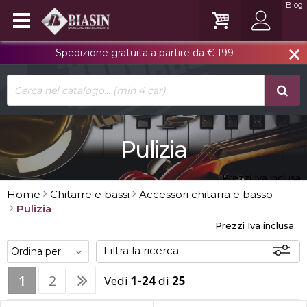
Blog
Spedizione gratuita a partire da € 199
close
Pulizia
Prezzi Iva inclusa
Home
Chitarre e bassi
Accessori chitarra e basso
Pulizia
Prezzi Iva inclusa
Filtra la ricerca
1
2
Vedi
1-24
di
25
Disponibili
In sede