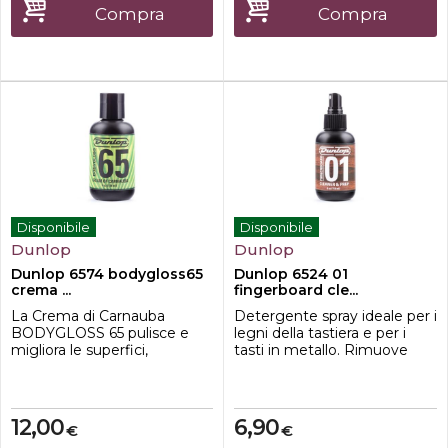
chitarra come Gibson,
aumentare la durata del tuo
Compra
Compra
Fender e Martin Guitars. È
hardware, come accordatori,
sicuro su tutte...
ponti e tremoli. Con il s...
Disponibile
Disponibile
Dunlop
Dunlop
Dunlop 6574 bodygloss65
Dunlop 6524 01
crema ...
fingerboard cle...
La Crema di Carnauba
Detergente spray ideale per i
BODYGLOSS 65 pulisce e
legni della tastiera e per i
migliora le superfici,
tasti in metallo. Rimuove
nascondendo graffi leggeri.
l'accumulo di sporco dagli
spazi per ridare la brillantezza
e il suono originale dello
strumento.
12,00
6,90
€
€