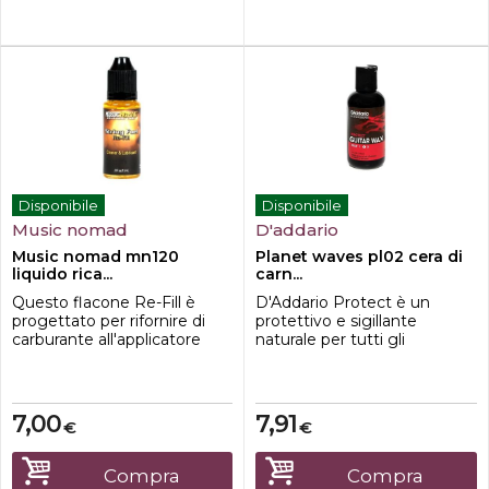
protegge...
Disponibile
Disponibile
Music nomad
D'addario
Music nomad mn120
Planet waves pl02 cera di
liquido rica...
carn...
Questo flacone Re-Fill è
D'Addario Protect è un
progettato per rifornire di
protettivo e sigillante
carburante all'applicatore
naturale per tutti gli
MN109 (venduto
strumenti con rivestimento
separatamente) una volta
trasparente, che combina
che l'applicatore si asciuga
cera di carnauba brasiliana di
per un periodo di tempo a
alta qualità e chimica
7,00
7,91
€
€
causa dell'uso. La
avanzata per produrre una
formulazione String Fuel è
luminosità distinta con
una miscela ibrida di oli
un'applicazione facile e
Compra
Compra
raffinati presenti in natura
veloce. Passaggio 2 di un