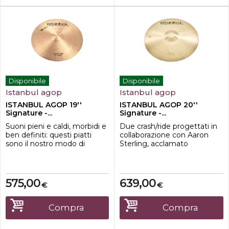
Disponibile
Disponibile
Istanbul agop
Istanbul agop
ISTANBUL AGOP 19''
ISTANBUL AGOP 20''
Signature -...
Signature -...
Suoni pieni e caldi, morbidi e
Due crash/ride progettati in
ben definiti: questi piatti
collaborazione con Aaron
sono il nostro modo di
Sterling, acclamato
rendere omaggio all'eredità
batterista in studio, per
di Mel, il nostro primo
ottenere sonorità
endorser, nel miglior modo
decisamente versatili e
che
moderne, ma ben radicate
575,00
639,00
€
€
conosciamo.Caratteristiche-
nella tradizione classica anni
Crash Ride 19
60.Caratteristiche-Crash Ride
20
Compra
Compra