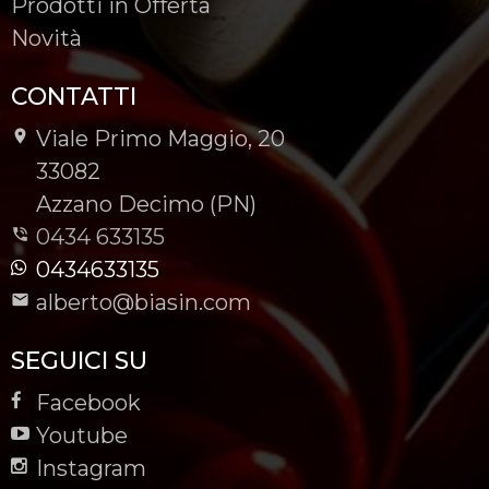
Prodotti in Offerta
Novità
CONTATTI
Viale Primo Maggio, 20
-
33082
-
Azzano Decimo (PN)
0434 633135
0434633135
alberto@biasin.com
SEGUICI SU
Facebook
Youtube
Instagram