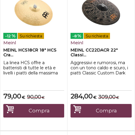
%
%
-12
Su richiesta
-8
Su richiesta
Meinl
Meinl
MEINL HCS18CR 18" HCS
MEINL CC22DACR 22"
Cra...
Classi...
La linea HCS offre a
Aggressivi e rumorosi, ma
batteristi di tutte le età e
con un tono caldo e scuro, i
livelli i piatti della massima
piatti Classic Custom Dark
qualità ad un prezzo
non assomigliano a nulla che
incredibile. Prodotto in
tu abbia mai visto o sentito
Germania in lega di ottone
prima. Qui, la natura
MS63, profilo sagomato al
tagliente di Classics Custom
79,00
284,00
90,00
309,00
€
€
€
€
tornio, tornitura a lama larga
si incontra con un lavaggio
e finitura tradizionale.
ombroso e intenso che
avvolge il tuo modo di
Compra
Compra
suonare con un tono scuro e
compless...