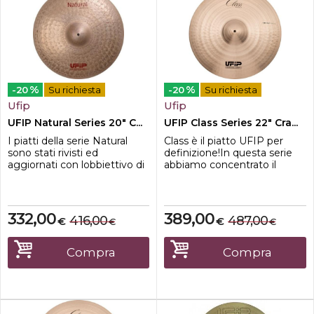
%
%
-20
Su richiesta
-20
Su richiesta
Ufip
Ufip
UFIP Natural Series 20" C...
UFIP Class Series 22" Cra...
I piatti della serie Natural
Class è il piatto UFIP per
sono stati rivisti ed
definizione!In questa serie
aggiornati con lobbiettivo di
abbiamo concentrato il
ritrovare le caratteristiche
risultato di più di 80 anni di
sonore che li avevano
storia e di esperienza nella
contraddistinti, fin dalla loro
fabbricazione di piatti
presentazione nel lontano
musicali, facendo dei Class la
332,00
389,00
416,00
487,00
€
€
€
€
1992.I nuovi Natural si
serie più completa e
presentano adesso con un
versatile della nostra
suono più scuro, più ricco e
gamma.I Class offrono
Compra
Compra
caldo, risultano più rapidi n...
qualcosa in più da tutti i
punti di v...