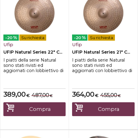
%
%
-20
Su richiesta
-20
Su richiesta
Ufip
Ufip
UFIP Natural Series 22" C...
UFIP Natural Series 21" C...
I piatti della serie Natural
I piatti della serie Natural
sono stati rivisti ed
sono stati rivisti ed
aggiornati con lobbiettivo di
aggiornati con lobbiettivo di
ritrovare le caratteristiche
ritrovare le caratteristiche
sonore che li avevano
sonore che li avevano
contraddistinti, fin dalla loro
contraddistinti, fin dalla loro
presentazione nel lontano
presentazione nel lontano
389,00
364,00
487,00
455,00
€
€
€
€
1992.I nuovi Natural si
1992.I nuovi Natural si
presentano adesso con un
presentano adesso con un
suono più scuro, più ricco e
suono più scuro, più ricco e
Compra
Compra
caldo, risultano più rapidi n...
caldo, risultano più rapidi n...