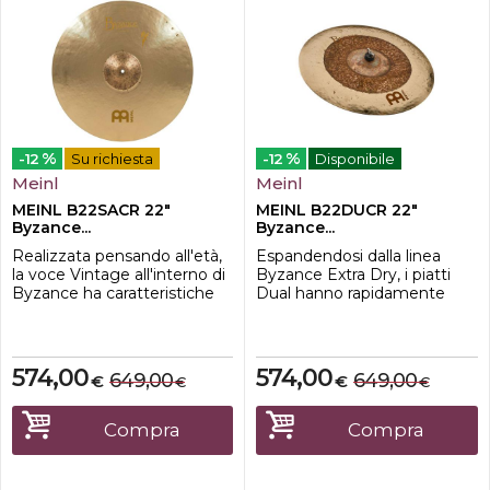
%
%
-12
Su richiesta
-12
Disponibile
Meinl
Meinl
MEINL B22SACR 22"
MEINL B22DUCR 22"
Byzance...
Byzance...
Realizzata pensando all'età,
Espandendosi dalla linea
la voce Vintage all'interno di
Byzance Extra Dry, i piatti
Byzance ha caratteristiche
Dual hanno rapidamente
uniche che simulano il
raggiunto la popolarità e
processo di invecchiamento
sono diventati
di un piatto per accoppiare
immediatamente
suoni antichi con un fascino
riconoscibili per il loro
574,00
574,00
649,00
649,00
€
€
€
€
moderno. La linea Vintage è
aspetto e suono unico. Per
nata dal Sand Ride, un piatto
iniziare, il centro è grezzo,
di punta sviluppato con
recante segni martellati a
Compra
Compra
l'artista Benny Greb; ...
mano, mentre il bordo è
tornito e lucidato per una
fini...