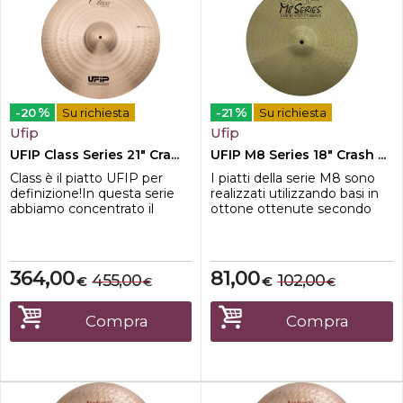
%
%
-20
Su richiesta
-21
Su richiesta
Ufip
Ufip
UFIP Class Series 21" Cra...
UFIP M8 Series 18" Crash ...
Class è il piatto UFIP per
I piatti della serie M8 sono
definizione!In questa serie
realizzati utilizzando basi in
abbiamo concentrato il
ottone ottenute secondo
risultato di più di 80 anni di
nostre specifiche. La
storia e di esperienza nella
lavorazione artigiana che
fabbricazione di piatti
abbiamo riservato anche ai
musicali, facendo dei Class la
piatti di questa linea,
364,00
81,00
455,00
102,00
€
€
€
€
serie più completa e
garantisce il rispetto di
versatile della nostra
standard qualitativi molto
gamma.I Class offrono
elevati e di caratteristiche
Compra
Compra
qualcosa in più da tutti i
sonore tipiche di un prodotto
punti di v...
di qu...