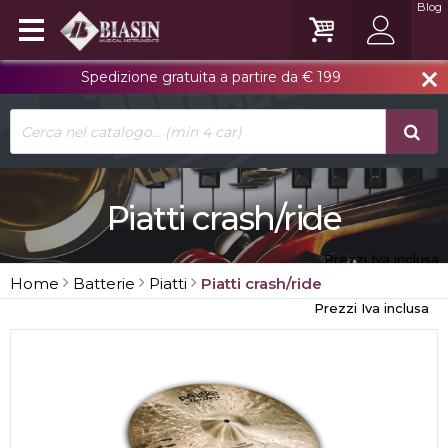
Blog
Spedizione gratuita a partire da € 199
close
Piatti crash/ride
Prezzi Iva inclusa
Home
Batterie
Piatti
Piatti crash/ride
Prezzi Iva inclusa