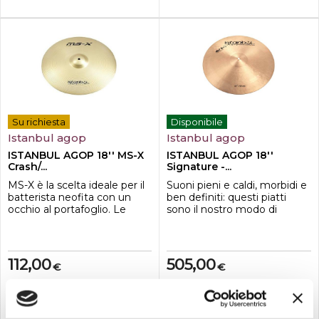
Su richiesta
Disponibile
Istanbul agop
Istanbul agop
ISTANBUL AGOP 18'' MS-X
ISTANBUL AGOP 18''
Crash/...
Signature -...
MS-X è la scelta ideale per il
Suoni pieni e caldi, morbidi e
batterista neofita con un
ben definiti: questi piatti
occhio al portafoglio. Le
sono il nostro modo di
qualità sonore dellottone e la
rendere omaggio all'eredità
capacità artigianale di
di Mel, il nostro primo
Istanbul Agop rendono
endorser, nel miglior modo
questi piatti adatti a tutti i
che
112,00
505,00
€
€
generi e a tutti i
conosciamo.Caratteristiche-
contesti.Caratteristiche-
Crash Ride 18
Crash Ride 18
Compra
Compra