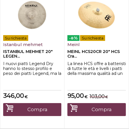
%
Su richiesta
-8
Su richiesta
Istanbul mehmet
Meinl
ISTANBUL MEHMET 20"
MEINL HCS20CR 20" HCS
LEGEN...
Cra...
I nuovi piatti Legend Dry
La linea HCS offre a batteristi
hanno lo stesso profilo e
di tutte le età e livelli i piatti
peso dei piatti Legend, ma la
della massima qualità ad un
tornitura superficiale e la
prezzo incredibile. Prodotto
campana martellata
in Germania in lega di ottone
producono un suono più
MS63, profilo sagomato al
complesso e asciutto.
tornio, tornitura a lama larga
346,00
95,00
103,00
€
€
€
e finitura tradizionale.
Compra
Compra