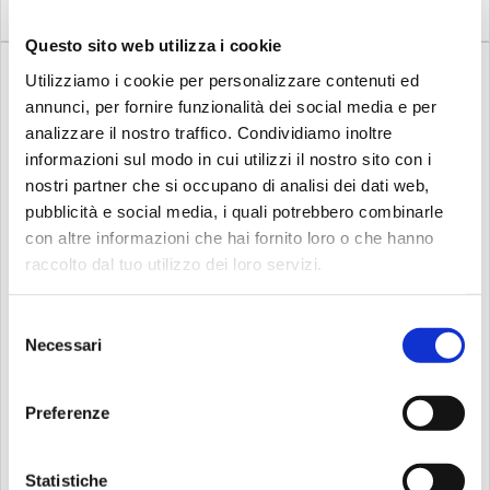
Questo sito web utilizza i cookie
Utilizziamo i cookie per personalizzare contenuti ed
annunci, per fornire funzionalità dei social media e per
analizzare il nostro traffico. Condividiamo inoltre
informazioni sul modo in cui utilizzi il nostro sito con i
nostri partner che si occupano di analisi dei dati web,
Disponibile
Su richiesta
pubblicità e social media, i quali potrebbero combinarle
Istanbul agop
Turkish
con altre informazioni che hai fornito loro o che hanno
ISTANBUL AGOP 22''
TURKISH CAPPADOCIA
raccolto dal tuo utilizzo dei loro servizi.
Signature -...
CRASH RIDE ...
Due crash/ride progettati in
Earthy qualities, with
collaborazione con Aaron
medium dry decay and
Selezione
Sterling, acclamato
articulate response, are
Necessari
del
batterista in studio, per
expedient for jazz, funk, and
ottenere sonorità
grungy rock.
consenso
decisamente versatili e
moderne, ma ben radicate
Preferenze
806,00
236,00
€
€
nella tradizione classica anni
60.Caratteristiche-Crash Ride
22
Compra
Compra
Statistiche