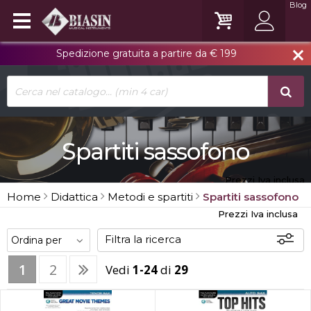
Blog
Spedizione gratuita a partire da € 199
close
Spartiti sassofono
Prezzi Iva inclusa
Home
Didattica
Metodi e spartiti
Spartiti sassofono
Prezzi Iva inclusa
Filtra la ricerca
1
2
Vedi
1-24
di
29
Disponibili
In sede