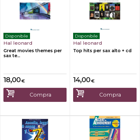
Disponibile
Disponibile
Hal leonard
Hal leonard
Great movies themes per
Top hits per sax alto + cd
sax te...
18,00
14,00
€
€
Compra
Compra