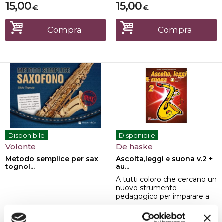
15,00
15,00
€
€
Compra
Compra
Disponibile
Disponibile
Volonte
De haske
Metodo semplice per sax
Ascolta,leggi e suona v.2 +
tognol...
au...
A tutti coloro che cercano un
nuovo strumento
pedagogico per imparare a
suonare, la casa editrice
musicale De Haske propone
i metodi della serie