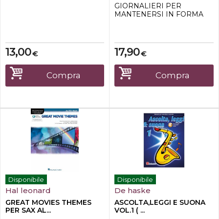
GIORNALIERI PER
MANTENERSI IN FORMA
CON BRANI FAMOSI PLAY
ALONG IN STREAMING Una
dispensa di esercizi finalizzati
al warm up, al
13,00
17,90
€
€
perfezionamento della
tecnica e dellarticolazione
sullo strumento. Include
Compra
Compra
inoltre esercizi sulle scale e
sugli arpeggi costruiti sugli
accordi pi�...
Disponibile
Disponibile
Hal leonard
De haske
GREAT MOVIES THEMES
ASCOLTA,LEGGI E SUONA
PER SAX AL...
VOL.1 ( ...