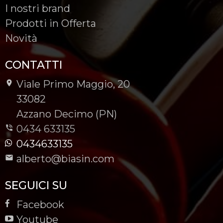
I nostri brand
Prodotti in Offerta
Novità
CONTATTI
Viale Primo Maggio, 20
-
33082
-
Azzano Decimo (PN)
0434 633135
0434633135
alberto@biasin.com
SEGUICI SU
Facebook
Youtube