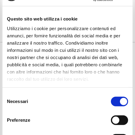
ASCOLTA, LEGGI & SUONA,
5,90
25,00
€
€
unopera educativa e ludica
con accompagnamento su
Questo sito web utilizza i cookie
CD.Questi metodi attuano
Compra
Compra
un processo decisamente
Utilizziamo i cookie per personalizzare contenuti ed
aperto, gratificante e
moderno p...
annunci, per fornire funzionalità dei social media e per
analizzare il nostro traffico. Condividiamo inoltre
informazioni sul modo in cui utilizzi il nostro sito con i
nostri partner che si occupano di analisi dei dati web,
pubblicità e social media, i quali potrebbero combinarle
con altre informazioni che hai fornito loro o che hanno
raccolto dal tuo utilizzo dei loro servizi.
Su richiesta
Disponibile
Curci
De haske
Selezione
Studi giornaliri baiocco
Ascolta,leggi e suona v.3 +
Necessari
del
cd...
consenso
Preferenze
15,00
21,00
€
€