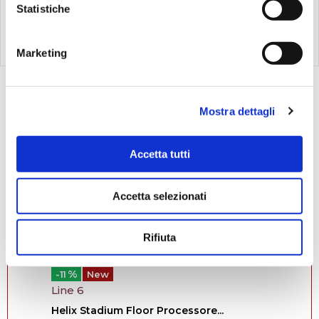
Statistiche
Compra
Compra
Marketing
1
2
Vedi
1-24
di
29
Mostra dettagli
Offerte Speciali
Accetta tutti
Accetta selezionati
Rifiuta
%
-11
New
Line 6
Helix Stadium Floor Processore...