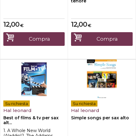
tenore
12,00
12,00
€
€
Compra
Compra
Su richiesta
Su richiesta
Hal leonard
Hal leonard
Best of films & tv per sax
Simple songs per sax alto
alt...
1. A Whole New World
(Aladdin)2. The Addams