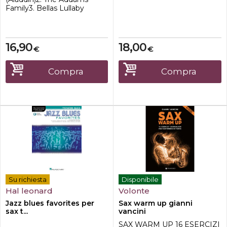
Family3. Bellas Lullaby
(Twilight)4. Can You Feel The
Love Tonight (The Lion
King)5. Chariots of Fire6. Do
Re Mi (The Sound of
16,90
18,00
€
€
Music)7. Family Guy8. Lady
Marmelade (Moulin
Rouge)9. The Man From
Compra
Compra
Snowy River10. May It Be
(The Lord of the Rings)11.
Heïs a Pi...
Su richiesta
Disponibile
Hal leonard
Volonte
Jazz blues favorites per
Sax warm up gianni
sax t...
vancini
SAX WARM UP 16 ESERCIZI