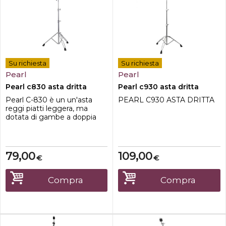
Su richiesta
Su richiesta
Pearl
Pearl
Pearl c830 asta dritta
Pearl c930 asta dritta
Pearl C-830 è un un'asta
PEARL C930 ASTA DRITTA
reggi piatti leggera, ma
dotata di gambe a doppia
staffa per un supporto facile
da trasportare e molto
robusto.Caratteristiche
principaliGambe a doppia
79,00
109,00
€
€
staffaDiametro tubo
superiore: 15,87
mmDiametro del tubo
Compra
Compra
centrale: 22,2 mmDiametro
del tubo inferiore: 28,5 mm