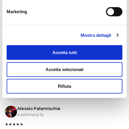
Marketing
31/08/2026
In offerta fino a:
1.639,00
€
1.848,00
€
Mostra dettagli
Compra
Accetta tutti
Accetta selezionati
Rifiuta
4.9
1457 recensioni
★★★★★
Vedi su Google
Alessio Falamischia
4 settimane fa
★★★★★