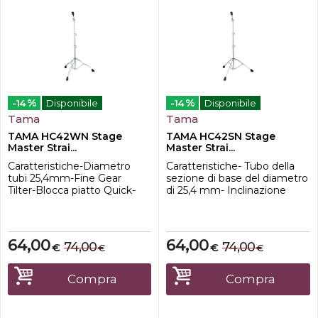
%
%
-14
Disponibile
-14
Disponibile
Tama
Tama
TAMA HC42WN Stage
TAMA HC42SN Stage
Master Strai...
Master Strai...
Caratteristiche-Diametro
Caratteristiche- Tubo della
tubi 25,4mm-Fine Gear
sezione di base del diametro
Tilter-Blocca piatto Quick-
di 25,4 mm- Inclinazione
Set-Gambe a doppio
dell'ingranaggio fine -
rinforzo-Peso: 2,9kg-
Gambe a rinforzo singolo -
Intervallo di regolazione
Peso: 2,7 kg (5,15 libbre)-
dell'altezza: 690 - 1420mm
Intervallo di regolazione
64,00
64,00
74,00
74,00
€
€
€
€
dell'altezza: 690 mm - 1.420
mm (27 1/8" - 55 15/16 ")
Compra
Compra