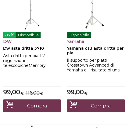
%
-15
Disponibile
Disponibile
DW
Yamaha
Dw asta dritta 3710
Yamaha cs3 asta dritta per
pia...
Asta dritta per piatti2
Il supporto per piatti
regolazioni
Crosstown Advanced di
telescopicheMemory
Yamaha è il risultato di una
clampsSostegno
ricerca e sviluppo
doppioLeggeroLa DW
approfondite con batteristi e
Workshop è "The Drummers
designer. L'obiettivo era
Choice" che è più di uno
determinare la massa e la
slogan, è un dato di fatto.
99,00
99,00
116,00
€
€
€
densità più basse possibile su
Dopo più di 30 anni di
un supporto hardware per
innovazione e gli sforzi
batteria, senza
instancabili per ottimizzare
Compra
Compra
compromettere la
sia il modo di fare i prodotti a
leggendaria durata e
tamburo,...
resistenza c...