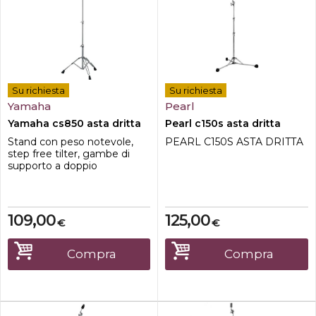
Su richiesta
Su richiesta
Yamaha
Pearl
Yamaha cs850 asta dritta
Pearl c150s asta dritta
Stand con peso notevole,
PEARL C150S ASTA DRITTA
step free tilter, gambe di
supporto a doppio
braccio.Nuovo Step Free
TilterNuovo piede in gomma
109,00
125,00
€
€
Compra
Compra