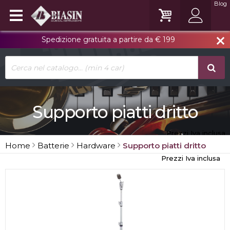
Blog
Spedizione gratuita a partire da € 199
close
Supporto piatti dritto
Prezzi Iva inclusa
Home
Batterie
Hardware
Supporto piatti dritto
Prezzi Iva inclusa