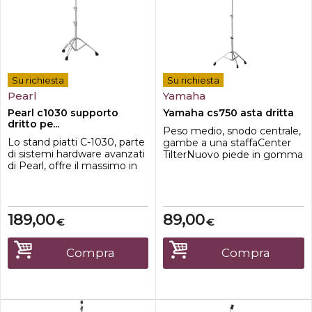
Su richiesta
Su richiesta
Pearl
Yamaha
Pearl c1030 supporto
Yamaha cs750 asta dritta
dritto pe...
Peso medio, snodo centrale,
Lo stand piatti C-1030, parte
gambe a una staffaCenter
di sistemi hardware avanzati
TilterNuovo piede in gomma
di Pearl, offre il massimo in
termini di prestazioni, durata
e azione ergonomica.
Progettato per il musicista
da studio e live , costruito
189,00
89,00
€
€
con cura meticolosa per
rendere ogni componente
solido e robusto.
Compra
Compra