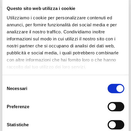
regol...
Questo sito web utilizza i cookie
Vedi
1-15
di
15
Utilizziamo i cookie per personalizzare contenuti ed
annunci, per fornire funzionalità dei social media e per
analizzare il nostro traffico. Condividiamo inoltre
Offerte Speciali
informazioni sul modo in cui utilizzi il nostro sito con i
nostri partner che si occupano di analisi dei dati web,
pubblicità e social media, i quali potrebbero combinarle
con altre informazioni che hai fornito loro o che hanno
raccolto dal tuo utilizzo dei loro servizi.
Selezione
Necessari
del
%
-11
New
consenso
Line 6
Preferenze
Helix Stadium Floor Processore...
Il Helix Stadium Floor è il nuovo punto di
riferimento tra i processori multieffetto
Statistiche
professionali per chitarra e basso. Dal desi...