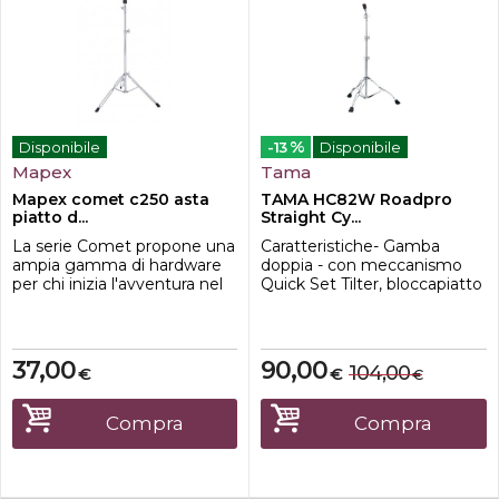
%
Disponibile
-13
Disponibile
Mapex
Tama
Mapex comet c250 asta
TAMA HC82W Roadpro
piatto d...
Straight Cy...
La serie Comet propone una
Caratteristiche- Gamba
ampia gamma di hardware
doppia - con meccanismo
per chi inizia l'avventura nel
Quick Set Tilter, bloccapiatto
mondo della batteria: solido,
QC8 "Quick-Set Cymbal
robusto e di qualità. Suonare
Mate" e sistema Glide-Tite
la batteria un avventura per
Grip Joint
tutta la vita, inizia il tuo
37,00
90,00
104,00
€
€
€
viaggio con Comet e
diventa un Drummer for
Life!Caratteristiche-Asta a
Compra
Compra
due Sezioni-Gambe Doppie-
Pi...