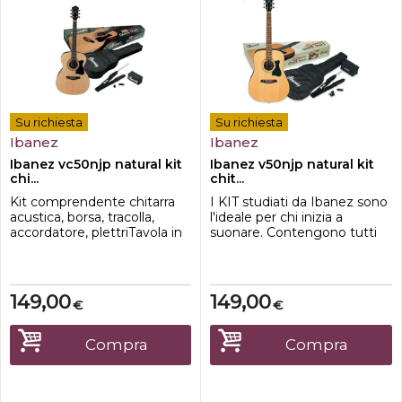
Su richiesta
Su richiesta
Ibanez
Ibanez
Ibanez vc50njp natural kit
Ibanez v50njp natural kit
chi...
chit...
Kit comprendente chitarra
I KIT studiati da Ibanez sono
acustica, borsa, tracolla,
l'ideale per chi inizia a
accordatore, plettriTavola in
suonare. Contengono tutti
abete , fondo e fasce in
gli accessori essenziali: borsa,
agathis , manico in mogano
accordatore, tracolla e plettri.
149,00
149,00
€
€
Compra
Compra