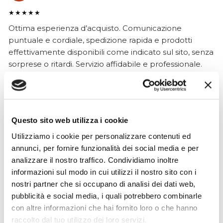
★★★★★
Ottima esperienza d’acquisto. Comunicazione
puntuale e cordiale, spedizione rapida e prodotti
effettivamente disponibili come indicato sul sito, senza
sorprese o ritardi. Servizio affidabile e professionale.
Negozio assolutamente consigliato, acqui..
Questo sito web utilizza i cookie
Ciro Pio Donnarumma
4 mesi fa
Utilizziamo i cookie per personalizzare contenuti ed
annunci, per fornire funzionalità dei social media e per
★★★★★
analizzare il nostro traffico. Condividiamo inoltre
Ho acquistato un Selmer Super Action 80 serie I da
informazioni sul modo in cui utilizzi il nostro sito con i
Biasin e sono rimasto davvero super soddisfatto. Il sax
nostri partner che si occupano di analisi dei dati web,
è arrivato in condizioni impeccabili, perfettamente
pubblicità e social media, i quali potrebbero combinarle
imballato e conforme alla descrizione. Il negozio si è
con altre informazioni che hai fornito loro o che hanno
dimostrato serio e professionale,..
raccolto dal tuo utilizzo dei loro servizi.