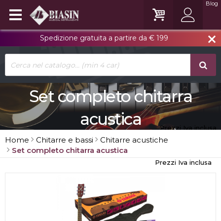
Blog
Spedizione gratuita a partire da € 199
close
Set completo chitarra
acustica
Prezzi Iva inclusa
Home
Chitarre e bassi
Chitarre acustiche
Set completo chitarra acustica
Prezzi Iva inclusa