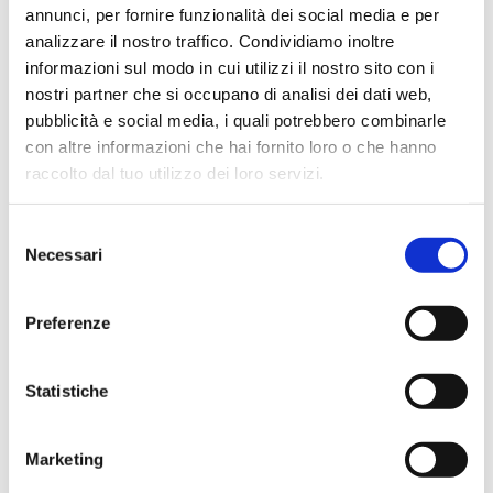
annunci, per fornire funzionalità dei social media e per
Hope Efrida
analizzare il nostro traffico. Condividiamo inoltre
2 mesi fa
informazioni sul modo in cui utilizzi il nostro sito con i
★★★★★
nostri partner che si occupano di analisi dei dati web,
Ho acquistato un contrabbasso elettrico Stanzani, un
pubblicità e social media, i quali potrebbero combinarle
microfono professionale, amplificatore, cuffie, aste e
con altre informazioni che hai fornito loro o che hanno
cavi vari come regali per il mio compagno. Lo
raccolto dal tuo utilizzo dei loro servizi.
strumento è a dir poco meraviglioso e il resto dei
prodotti è di alto livello. I venditori son..
Selezione
Necessari
del
consenso
Preferenze
Simone Gasparoni
un mese fa
★★★★★
Statistiche
Ottima esperienza d’acquisto. Comunicazione
puntuale e cordiale, spedizione rapida e prodotti
Marketing
effettivamente disponibili come indicato sul sito, senza