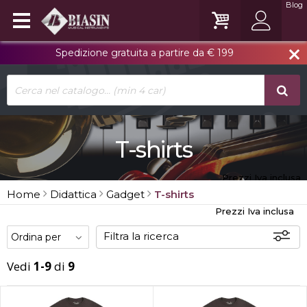
Blog
Spedizione gratuita a partire da € 199
close
T-shirts
Prezzi Iva inclusa
Home
Didattica
Gadget
T-shirts
Prezzi Iva inclusa
Filtra la ricerca
Vedi
1-9
di
9
Disponibili
In sede