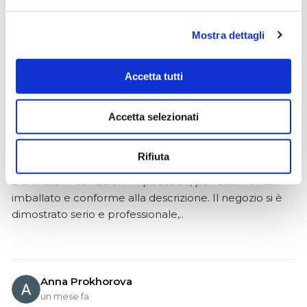
sorprese o ritardi. Servizio affidabile e professionale.
Negozio assolutamente consigliato, acqui..
Mostra dettagli
Accetta tutti
Ciro Pio Donnarumma
4 mesi fa
Accetta selezionati
★★★★★
Ho acquistato un Selmer Super Action 80 serie I da
Rifiuta
Biasin e sono rimasto davvero super soddisfatto. Il sax
è arrivato in condizioni impeccabili, perfettamente
imballato e conforme alla descrizione. Il negozio si è
dimostrato serio e professionale,..
Anna Prokhorova
un mese fa