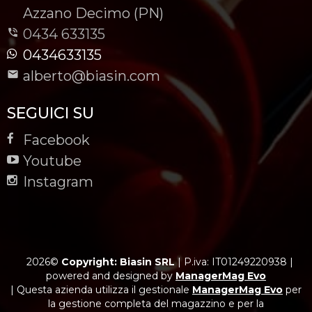
-
Azzano Decimo (PN)
0434 633135
0434633135
alberto@biasin.com
SEGUICI SU
Facebook
Youtube
Instagram
2026©
Copyright: Biasin SRL
|
P.iva: IT01249220938
|
powered and designed by
ManagerMag Evo
| Questa azienda utilizza il gestionale
ManagerMag Evo
per
la gestione completa del magazzino e per la