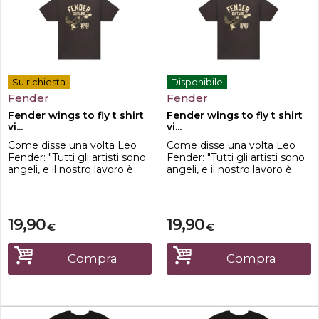
Su richiesta
Disponibile
Fender
Fender
Fender wings to fly t shirt
Fender wings to fly t shirt
vi...
vi...
Come disse una volta Leo
Come disse una volta Leo
Fender: "Tutti gli artisti sono
Fender: "Tutti gli artisti sono
angeli, e il nostro lavoro è
angeli, e il nostro lavoro è
dare loro le ali per volare".
dare loro le ali per volare".
Teniamo fede al pensiero di
Teniamo fede al pensiero di
Leo con la nostra t-shirt
Leo con la nostra t-shirt
Fender® Wings to Fly. La
Fender® Wings to Fly. La
19,90
19,90
€
€
grafica sul davanti crea una
grafica sul davanti crea una
sensazione di nostalgia di
sensazione di nostalgia di
un'era in cui il rock n' roll
un'era in cui il rock n' roll
Compra
Compra
fioriva...
fioriva...