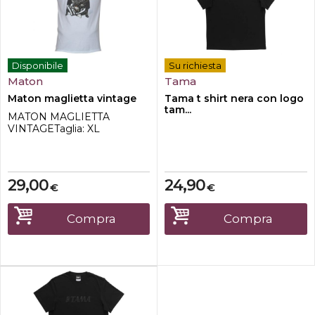
Disponibile
Su richiesta
Maton
Tama
Maton maglietta vintage
Tama t shirt nera con logo
tam...
MATON MAGLIETTA
VINTAGETaglia: XL
29,00
24,90
€
€
Compra
Compra