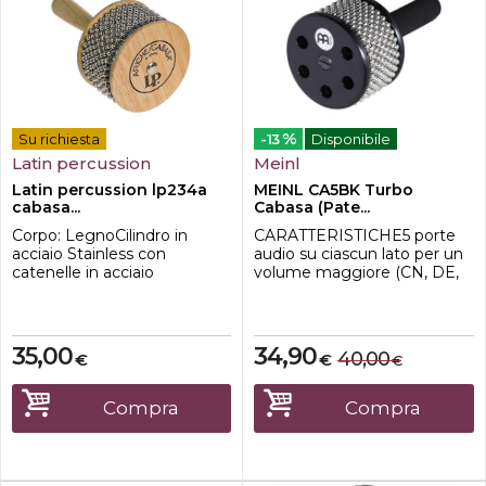
%
Su richiesta
-13
Disponibile
Latin percussion
Meinl
Latin percussion lp234a
MEINL CA5BK Turbo
cabasa...
Cabasa (Pate...
Corpo: LegnoCilindro in
CARATTERISTICHE5 porte
acciaio Stainless con
audio su ciascun lato per un
catenelle in acciaio
volume maggiore (CN, DE,
brevetto USA)
MATERIALECatena in
acciaio e cilindro in acciaio
inossidabileImpugnatura
35,00
34,90
40,00
€
€
€
sintetica
DIMENSIONEmedioCOLOR
ENero
Compra
Compra