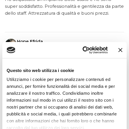
super soddisfatto. Professionalità e gentilezza da parte
dello staff. Attrezzatura di qualità e buoni prezzi.
Hope Efrida
2 mesi fa
★★★★★
Ho acquistato un contrabbasso elettrico Stanzani, un
Questo sito web utilizza i cookie
microfono professionale, amplificatore, cuffie, aste e
Utilizziamo i cookie per personalizzare contenuti ed
cavi vari come regali per il mio compagno. Lo
annunci, per fornire funzionalità dei social media e per
strumento è a dir poco meraviglioso e il resto dei
analizzare il nostro traffico. Condividiamo inoltre
prodotti è di alto livello. I venditori son..
informazioni sul modo in cui utilizzi il nostro sito con i
nostri partner che si occupano di analisi dei dati web,
pubblicità e social media, i quali potrebbero combinarle
con altre informazioni che hai fornito loro o che hanno
Simone Gasparoni
raccolto dal tuo utilizzo dei loro servizi.
un mese fa