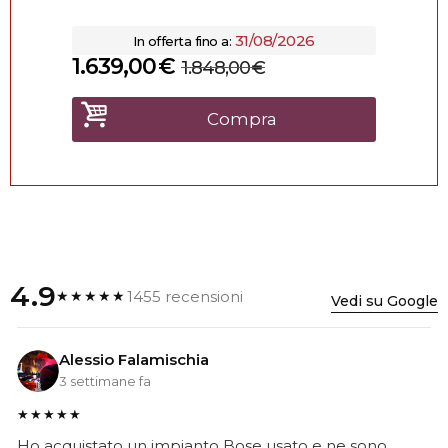
31/08/2026
In offerta fino a:
1.639,00
€
1.848,00
€
Compra
4.9
1455 recensioni
★★★★★
Vedi su Google
Alessio Falamischia
3 settimane fa
★★★★★
Ho acquistato un impianto Bose usato e ne sono