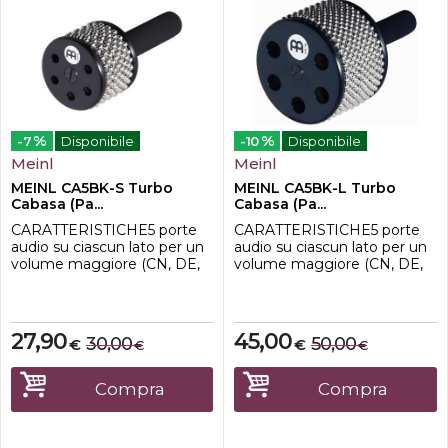
%
%
-7
Disponibile
-10
Disponibile
Meinl
Meinl
MEINL CA5BK-S Turbo
MEINL CA5BK-L Turbo
Cabasa (Pa...
Cabasa (Pa...
CARATTERISTICHE5 porte
CARATTERISTICHE5 porte
audio su ciascun lato per un
audio su ciascun lato per un
volume maggiore (CN, DE,
volume maggiore (CN, DE,
brevetto USA)
brevetto USA)
MATERIALECatena in
MATERIALECatena in
acciaio e cilindro in acciaio
acciaio e cilindro in acciaio
inossidabileImpugnatura
inossidabileImpugnatura
27,90
45,00
30,00
50,00
€
€
€
€
sintetica
sintetica
DIMENSIONEpiccoloCOLO
DIMENSIONEgrandeCOLO
RENero
RENero
Compra
Compra