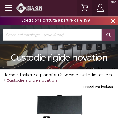
Blog
Spedizione gratuita a partire da € 199
close
Custodie rigide novation
Prezzi Iva inclusa
Home
Tastiere e pianoforti
Borse e custodie tastiera
Custodie rigide novation
Prezzi Iva inclusa