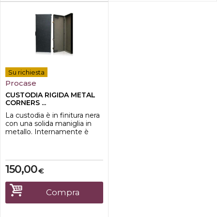
Su richiesta
Procase
CUSTODIA RIGIDA METAL
CORNERS ...
La custodia è in finitura nera
con una solida maniglia in
metallo. Internamente è
presente un'imbottitura che
preserva lo strumento da
eventuali urti. La scocca
della custodia è resistente e
150,00
€
ben strutturata.Ottimo il
rapporto qualità/prezzo.
CUSTODIA RIGIDA METAL
Compra
CORNERS PER NOVATION
SummitDimen...