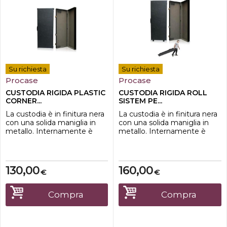
Su richiesta
Su richiesta
Procase
Procase
CUSTODIA RIGIDA PLASTIC
CUSTODIA RIGIDA ROLL
CORNER...
SISTEM PE...
La custodia è in finitura nera
La custodia è in finitura nera
con una solida maniglia in
con una solida maniglia in
metallo. Internamente è
metallo. Internamente è
presente un'imbottitura che
presente un'imbottitura che
preserva lo strumento da
preserva lo strumento da
eventuali urti. La scocca
eventuali urti. La scocca della
della custodia è resistente e
custodia è resistente e ben
130,00
160,00
€
€
ben strutturata.Ottimo il
strutturata.Ottimo il rapporto
rapporto qualità/prezzo.
qualità/prezzo. CUSTODIA
CUSTODIA RIGIDA PLASTIC
RIGIDA ROLL SISTEM PER
Compra
Compra
CORNERS PER NOVATION
NOVATION
SummitDim...
SummitDimensi...