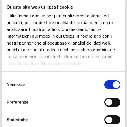
un mese fa
Questo sito web utilizza i cookie
★★★★★
Utilizziamo i cookie per personalizzare contenuti ed
Ottima esperienza d’acquisto. Comunicazione
annunci, per fornire funzionalità dei social media e per
puntuale e cordiale, spedizione rapida e prodotti
analizzare il nostro traffico. Condividiamo inoltre
effettivamente disponibili come indicato sul sito, senza
informazioni sul modo in cui utilizzi il nostro sito con i
sorprese o ritardi. Servizio affidabile e professionale.
nostri partner che si occupano di analisi dei dati web,
Negozio assolutamente consigliato, acqui..
pubblicità e social media, i quali potrebbero combinarle
con altre informazioni che hai fornito loro o che hanno
raccolto dal tuo utilizzo dei loro servizi.
Ciro Pio Donnarumma
Selezione
4 mesi fa
Necessari
del
★★★★★
consenso
Ho acquistato un Selmer Super Action 80 serie I da
Preferenze
Biasin e sono rimasto davvero super soddisfatto. Il sax
è arrivato in condizioni impeccabili, perfettamente
imballato e conforme alla descrizione. Il negozio si è
Statistiche
dimostrato serio e professionale,..