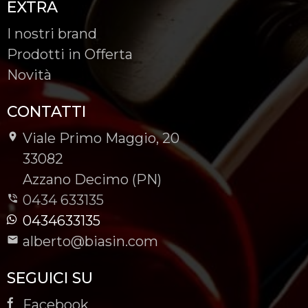
EXTRA
I nostri brand
Prodotti in Offerta
Novità
CONTATTI
Viale Primo Maggio, 20
-
33082
-
Azzano Decimo (PN)
0434 633135
0434633135
alberto@biasin.com
SEGUICI SU
Facebook