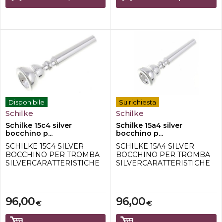
mm-Back bore: medio
stretto (semi stretto)-
Argentato
Disponibile
Su richiesta
Schilke
Schilke
Schilke 15c4 silver
Schilke 15a4 silver
bocchino p...
bocchino p...
SCHILKE 15C4 SILVER
SCHILKE 15A4 SILVER
BOCCHINO PER TROMBA
BOCCHINO PER TROMBA
SILVERCARATTERISTICHE
SILVERCARATTERISTICHE
TECNICHE: -Marchio Schilke
TECNICHE: -Marchio Schilke
-Modello 15c4-Per tromba -
-Modello 15A4-Per tromba -
Argentato -Rim semipiatto -
Argentato -Offre maggiore
Offre maggiore grip nel rim -
grip nel rim -Diametro della
96,00
96,00
€
€
Diametro della tazza
tazza 17.14mm -Tazza media
17.14mm -Tazza media
-Camera 27mm