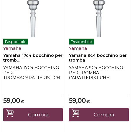
Disponibile
Disponibile
Yamaha
Yamaha
Yamaha 17c4 bocchino per
Yamaha 9c4 bocchino per
tromb...
tromba
YAMAHA 17C4 BOCCHINO
YAMAHA 9C4 BOCCHINO
PER
PER TROMBA
TROMBACARATTERISTICH
CARATTERISTICHE
E TECNICHE -Serie
TECNICHE -Modello: 9C4-
Standard-N. 17C4-Diametro
Marchio: Yamaha-Diametro
interno: 17,30 mm-Contorno
tazza: 16.28mm-Margine del
del rim: tondo medio
rim: Semi piatto -Larghezza
59,00
59,00
€
€
(semipiatto)-Larghezza del
rim Standard-Profondità
rim : Standard-Profondità
tazza: Medium-standard-
della tazza: media
Alesaggio: 3.65mm-
Compra
Compra
(standard)-Alesaggio: 3,65
Backbore: Medio-stretto-
mm-Backbore: Medio
Colore: Argentato
stretto (semi-stretto)-