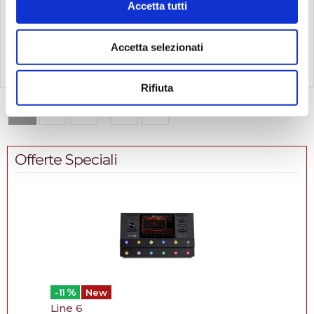
Diametro della tazza
16,30 mm-Rim di media
119,00
79,00
Accetta tutti
€
€
17,00mm-Rim medio largo -
larghezza-Argentato
Rim arrotondato -Argentato
Compra
Compra
Accetta selezionati
Rifiuta
1
2
3
12
Vedi
1-24
di
267
...
Offerte Speciali
%
-11
New
Line 6