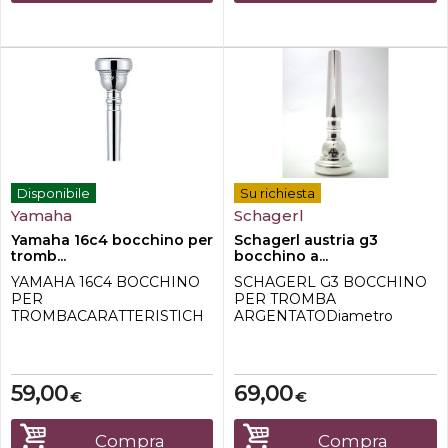
Backbore: semi-stretto
Backbore: Medio stretto
(semi-stretto)-Colore:
argento
Disponibile
Su richiesta
Yamaha
Schagerl
Yamaha 16c4 bocchino per
Schagerl austria g3
tromb...
bocchino a...
YAMAHA 16C4 BOCCHINO
SCHAGERL G3 BOCCHINO
PER
PER TROMBA
TROMBACARATTERISTICH
ARGENTATODiametro
E TECNICHE: -Serie
interno: 16,7 mmCanneggio:
standard-Diametro interno:
3,7 mm
17,00 mm-Contorno del rim:
medio (semi-piatto)-
59,00
69,00
€
€
Larghezza coppa: standard-
Profondità tazza: media
(standard)-Alesaggio: 3,65
Compra
Compra