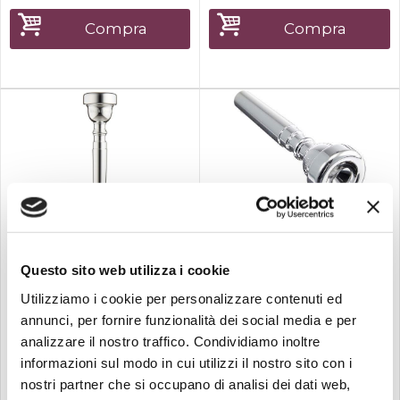
di attutire le vibrazioni sulle
dai tecnici Schagerl in
frequenze acute, inserendo
collaborazione con il grande
Compra
Compra
dell'acqua nella apposita
polistrumentista J.Morrison.
camera tra il bord...
Ha una innovativa...
Su richiesta
Disponibile
Bach
Bach
Bach 3c custom bocchino
Bach 5b serie 351 bocchino
Questo sito web utilizza i cookie
per tr...
per...
BACH 3C CUSTOM
BACH 5B SERIE 351
Utilizziamo i cookie per personalizzare contenuti ed
BOCCHINO PER
BOCCHINO PER
annunci, per fornire funzionalità dei social media e per
TROMBACaratteristiche: -
TROMBACARATTERISTICHE
analizzare il nostro traffico. Condividiamo inoltre
Marchio: Bach-Adatto per
TECNICHE:-Tazza medio-
tromba in sib -Modello:
profonda-Diametro
informazioni sul modo in cui utilizzi il nostro sito con i
Custom -Argentato -Foro:22
tazza:16,25mm-Larghezza
nostri partner che si occupano di analisi dei dati web,
-Penna:24-Misura 3C
media-Rim arrotondato
149,00
79,00