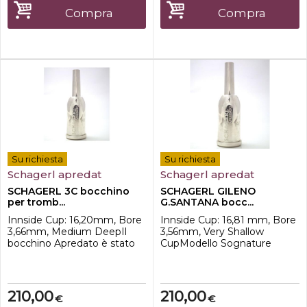
semipiatto
Risposta del suono veloce -
Compra
Compra
Adatto a tutti i tipi di musica
Su richiesta
Su richiesta
Schagerl apredat
Schagerl apredat
SCHAGERL 3C bocchino
SCHAGERL GILENO
per tromb...
G.SANTANA bocc...
Innside Cup: 16,20mm, Bore
Innside Cup: 16,81 mm, Bore
3,66mm, Medium DeepIl
3,56mm, Very Shallow
bocchino Apredato è stato
CupModello Sognature
realizzato dai tecnici
Gileno Santana, fatto
Schagerl in collaborazione
secondo le sue specifiche,
con il grande
con tazza molto bassa per la
polistrumentista J.Morrison.
musica Jazz.Il bocchino
210,00
210,00
€
€
Ha una innovativa soluzione
Apredato è stato realizzato