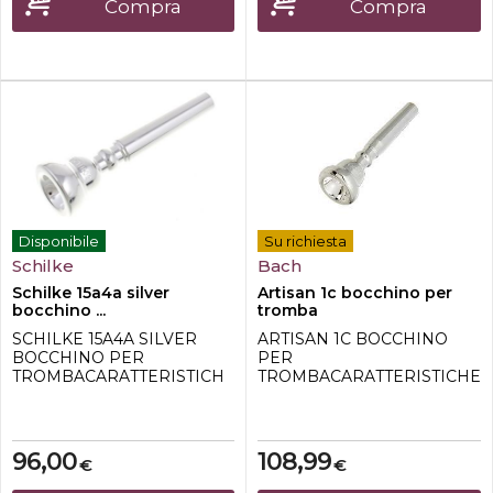
Compra
Compra
Disponibile
Su richiesta
Schilke
Bach
Schilke 15a4a silver
Artisan 1c bocchino per
bocchino ...
tromba
SCHILKE 15A4A SILVER
ARTISAN 1C BOCCHINO
BOCCHINO PER
PER
TROMBACARATTERISTICH
TROMBACARATTERISTICHE
E TECNICHE: -Marchio
TECNICHE: -Marchio Bach -
Schilke -Modello 15A4a-Per
Modello 1C-Serie Artisan -
tromba -Argentato -Offre
Tazza media -Diametro
maggiore grip nel rim -
tazza: 17,00mm-Rim medio
96,00
108,99
€
€
Diametro della tazza
largo -Bordo esterno
17.14mm -Tazza piatta -Rim
arrotondato -Argentato -