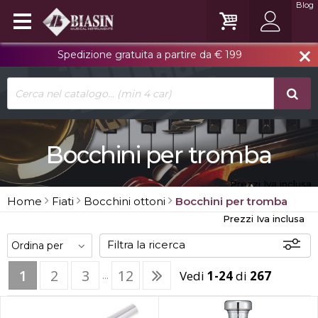
Blog
Spedizione gratuita a partire da € 199
close
Bocchini per tromba
Prezzi Iva inclusa
Home
Fiati
Bocchini ottoni
Bocchini per tromba
Prezzi Iva inclusa
Filtra la ricerca
1
2
3
12
Vedi
1-24
di
267
...
Disponibili
In sede