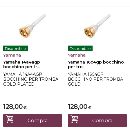
Disponibile
Disponibile
Yamaha
Yamaha
Yamaha 14a4agp
Yamaha 16c4gp bocchino
bocchino per tr...
per tro...
YAMAHA 14A4AGP
YAMAHA 16C4GP
BOCCHINO PER TROMBA
BOCCHINO PER TROMBA
GOLD PLATED
GOLD
CARATTERISTICHE
PLATEDCARATTERISTICHE
TECNICHE - Serie gold
TECNICHE -Serie GOLD
plated - Rim,Tazza e foro
PLATED -Bordo, coppa e
placcati oro- Diametro
foro placcati oro-Diametro
128,00
128,00
€
€
interno: 16,68 mm- Profilo
interno: 17,00 mm-Profilo
del cerchio: semipiatto-
del rim: semipiatto-
Profondità della tazza: poco
Profondità tazza: standard-
Compra
Compra
profonda- Alesaggio: 3,65
Alesaggio: 3,65 mm-
mm- Backbore: semi-stretto
Backbore: semi-stretto