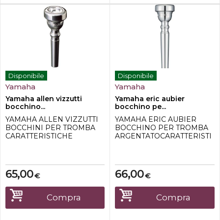
Argentato
Disponibile
Disponibile
Yamaha
Yamaha
Yamaha allen vizzutti
Yamaha eric aubier
bocchino...
bocchino pe...
YAMAHA ALLEN VIZZUTTI
YAMAHA ERIC AUBIER
BOCCHINI PER TROMBA
BOCCHINO PER TROMBA
CARATTERISTICHE
ARGENTATOCARATTERISTI
TECNICHE: - Per tromba-
CHE TECNICHE -Diametro
Bordo, coppa e foro
interno del rim:17,30mm-
argentati- Diametro interno:
Dimensione rim: Semipiatto
16,67 mm- Contorno del rim :
-Spessore rim: Standard -
65,00
66,00
€
€
semipiatto- Profondità della
Profondità tazza: Standard -
tazza: molto bassa-
Bore: 3,80mm -Backbore:
Alesaggio: 3,56 mm-
Standard-Argentato
Compra
Compra
Backbore : molto stretto