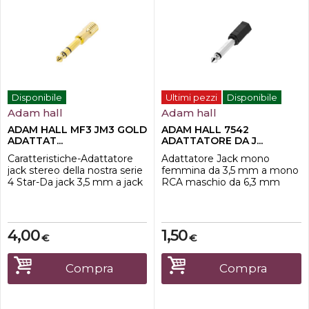
Disponibile
Ultimi pezzi
Disponibile
Adam hall
Adam hall
ADAM HALL MF3 JM3 GOLD
ADAM HALL 7542
ADATTAT...
ADATTATORE DA J...
Caratteristiche-Adattatore
Adattatore Jack mono
jack stereo della nostra serie
femmina da 3,5 mm a mono
4 Star-Da jack 3,5 mm a jack
RCA maschio da 6,3 mm
6,3 mm-Contatti nichelati-
Alloggiamento placcato in
oro-Per l'adattamento da
mini jack a jack grande
4,00
1,50
€
€
Compra
Compra