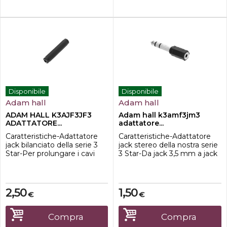
Disponibile
Disponibile
Adam hall
Adam hall
ADAM HALL K3AJF3JF3
Adam hall k3amf3jm3
ADATTATORE...
adattatore...
Caratteristiche-Adattatore
Caratteristiche-Adattatore
jack bilanciato della serie 3
jack stereo della nostra serie
Star-Per prolungare i cavi
3 Star-Da jack 3,5 mm a jack
stereo con jack da 6,3 mm-
6,3 mm-Contatti nichelati-
Contatti nichelati-
Alloggiamento in plastica-
Alloggiamento in plastica-
Per l'adattamento da mini
Molto leggero e piccolo
jack a jack grande
2,50
1,50
€
€
Compra
Compra