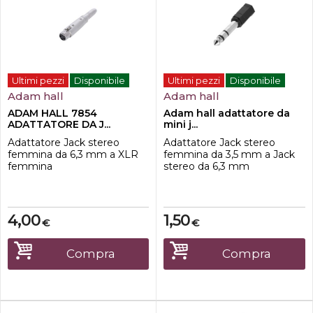
Ultimi pezzi
Disponibile
Ultimi pezzi
Disponibile
Adam hall
Adam hall
ADAM HALL 7854
Adam hall adattatore da
ADATTATORE DA J...
mini j...
Adattatore Jack stereo
Adattatore Jack stereo
femmina da 6,3 mm a XLR
femmina da 3,5 mm a Jack
femmina
stereo da 6,3 mm
4,00
1,50
€
€
Compra
Compra