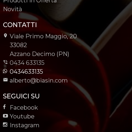
Prodotti in Offerta
Novità
CONTATTI
Viale Primo Maggio, 20
-
33082
-
Azzano Decimo (PN)
0434 633135
0434633135
alberto@biasin.com
SEGUICI SU
Facebook
Youtube
Instagram