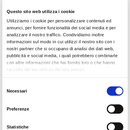
professionali per chitarra e basso. Dal desi...
Questo sito web utilizza i cookie
Utilizziamo i cookie per personalizzare contenuti ed
31/08/2026
In offerta fino a:
annunci, per fornire funzionalità dei social media e per
1.639,00
€
1.848,00
€
analizzare il nostro traffico. Condividiamo inoltre
informazioni sul modo in cui utilizzi il nostro sito con i
Compra
nostri partner che si occupano di analisi dei dati web,
pubblicità e social media, i quali potrebbero combinarle
con altre informazioni che hai fornito loro o che hanno
raccolto dal tuo utilizzo dei loro servizi.
Selezione
Necessari
del
4.9
1453 recensioni
★★★★★
Vedi su Google
consenso
Preferenze
Alessio Falamischia
3 settimane fa
Statistiche