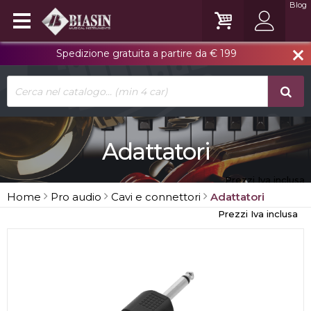
Blog
Spedizione gratuita a partire da € 199
close
Adattatori
Prezzi Iva inclusa
Home
Pro audio
Cavi e connettori
Adattatori
Prezzi Iva inclusa