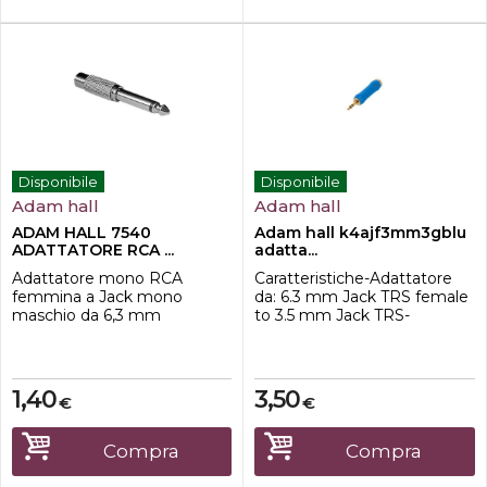
Disponibile
Disponibile
Adam hall
Adam hall
ADAM HALL 7540
Adam hall k4ajf3mm3gblu
ADATTATORE RCA ...
adatta...
Adattatore mono RCA
Caratteristiche-Adattatore
femmina a Jack mono
da: 6.3 mm Jack TRS female
maschio da 6,3 mm
to 3.5 mm Jack TRS-
Materiale dei contatti
Placcato oro-Lunghezza 56,2
m-Diametro 12,5 mm-Peso
17 g
1,40
3,50
€
€
Compra
Compra