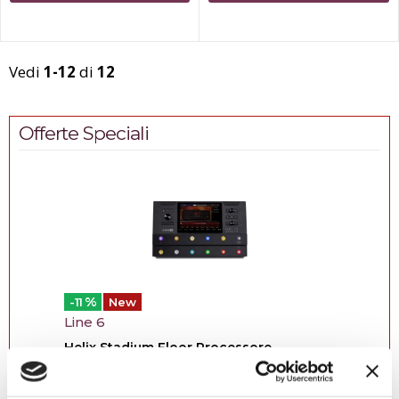
Vedi
1-12
di
12
Offerte Speciali
%
-11
New
Line 6
Helix Stadium Floor Processore...
Il Helix Stadium Floor è il nuovo punto di
riferimento tra i processori multieffetto