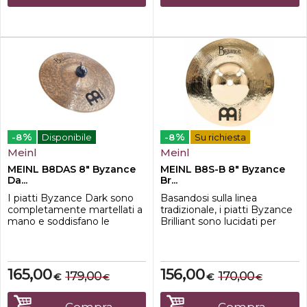
%
%
-8
Disponibile
-8
Su richiesta
Meinl
Meinl
MEINL B8DAS 8" Byzance
MEINL B8S-B 8" Byzance
Da...
Br...
I piatti Byzance Dark sono
Basandosi sulla linea
completamente martellati a
tradizionale, i piatti Byzance
mano e soddisfano le
Brilliant sono lucidati per
esigenze più elevate. Il loro
creare una finitura a
suono è cupo, così come il
specchio per un look
loro aspetto annerito dal
straordinario sul palco. Il
forno.Ogni piatto Byzance
risultato sonoro è un suono
165,00
156,00
179,00
170,00
€
€
€
€
dark ha delle caratteristiche
leggermente raffinato con
sonore uniche che non
una risposta in frequenza più
possono essere duplicate.
morbida e più bassa e una