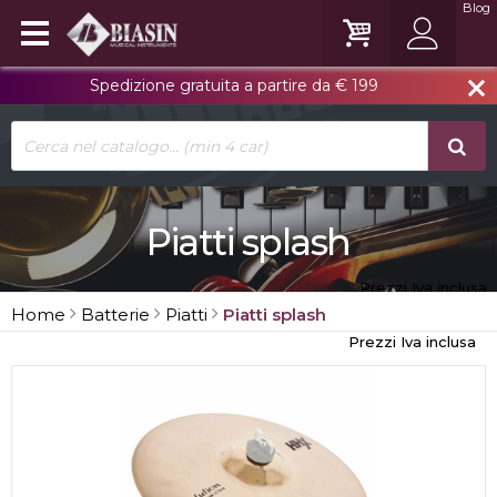
Blog
Spedizione gratuita a partire da € 199
close
Piatti splash
Prezzi Iva inclusa
Home
Batterie
Piatti
Piatti splash
Prezzi Iva inclusa