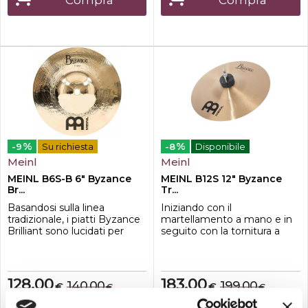
Compra
Compra
maggiore brillantezza. I
modelli He...
%
%
-9
Su richiesta
-8
Disponibile
Meinl
Meinl
MEINL B6S-B 6" Byzance
MEINL B12S 12" Byzance
Br...
Tr...
Basandosi sulla linea
Iniziando con il
tradizionale, i piatti Byzance
martellamento a mano e in
Brilliant sono lucidati per
seguito con la tornitura a
creare una finitura a
mano in Turchia, la parola
specchio per un look
"tradizionale" descrive
straordinario sul palco. Il
accuratamente la loro forma
risultato sonoro è un suono
forgiata a mano e il suono
128,00
183,00
140,00
199,00
€
€
€
€
leggermente raffinato con
profondamente radicato. La
una risposta in frequenza più
serie Traditional presenta