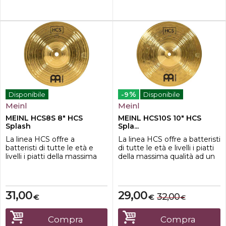
rapido, pieno, ...
%
Disponibile
-9
Disponibile
Meinl
Meinl
MEINL HCS8S 8" HCS
MEINL HCS10S 10" HCS
Splash
Spla...
La linea HCS offre a
La linea HCS offre a batteristi
batteristi di tutte le età e
di tutte le età e livelli i piatti
livelli i piatti della massima
della massima qualità ad un
qualità ad un prezzo
prezzo incredibile. Prodotto
incredibile. Prodotto in
in Germania in lega di ottone
Germania in lega di ottone
MS63, profilo sagomato al
MS63, profilo sagomato al
tornio, tornitura a lama larga
31,00
29,00
32,00
€
€
€
tornio, tornitura a lama larga
e finitura tradizionale.
e finitura tradizionale.
Compra
Compra