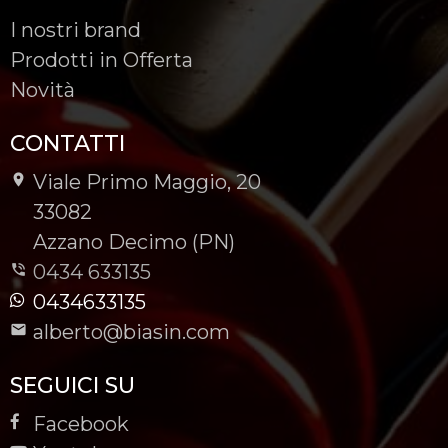
I nostri brand
Prodotti in Offerta
Novità
CONTATTI
Viale Primo Maggio, 20
-
33082
-
Azzano Decimo (PN)
0434 633135
0434633135
alberto@biasin.com
SEGUICI SU
Facebook