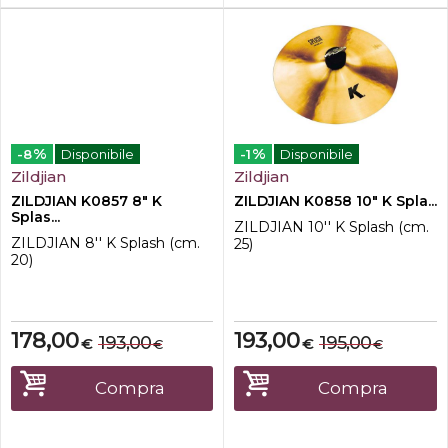
%
%
-8
Disponibile
-1
Disponibile
Zildjian
Zildjian
ZILDJIAN K0857 8" K
ZILDJIAN K0858 10" K Spla...
Splas...
ZILDJIAN 10'' K Splash (cm.
ZILDJIAN 8'' K Splash (cm.
25)
20)
178,00
193,00
193,00
195,00
€
€
€
€
Compra
Compra