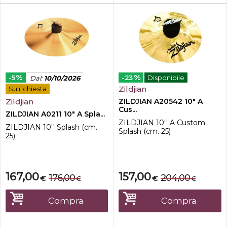
%
%
-5
-23
Disponibile
Dal
:
10/10/2026
Zildjian
Su richiesta
Zildjian
ZILDJIAN A20542 10" A
Cus...
ZILDJIAN A0211 10" A Spla...
ZILDJIAN 10'' A Custom
ZILDJIAN 10'' Splash (cm.
Splash (cm. 25)
25)
167,00
157,00
176,00
204,00
€
€
€
€
Compra
Compra