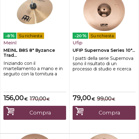
%
%
-8
Su richiesta
-20
Su richiesta
Meinl
Ufip
MEINL B8S 8" Byzance
UFIP Supernova Series 10"...
Trad...
I piatti della serie Supernova
Iniziando con il
sono il risultato di un
martellamento a mano e in
processo di studio e ricerca
seguito con la tornitura a
durato due anni, durante i
mano in Turchia, la parola
quali abbiamo testato
"tradizionale" descrive
moltissime combinazioni di
accuratamente la loro forma
materiali, pesi forme,
forgiata a mano e il suono
martellature e finiture.La
156,00
79,00
170,00
99,00
€
€
€
€
profondamente radicato. La
partecipazione a questo
serie Traditional presenta
processo di ricerca dei
un'ampia varietà di
musicisti nostri collaboratori
Compra
Compra
dimensioni e pesi che si
ed in parti...
fondono in qua...