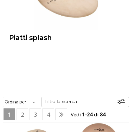
Piatti splash
Filtra la ricerca
1
2
3
4
Vedi
1-24
di
84
Offerte
Disponibili
In sede