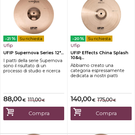
%
%
-21
Su richiesta
-20
Su richiesta
Ufip
Ufip
UFIP Supernova Series 12"...
UFIP Effects China Splash
10&q...
I piatti della serie Supernova
Abbiamo creato una
sono il risultato di un
categoria espressamente
processo di studio e ricerca
dedicata ai nostri piatti
durato due anni, durante i
Splash e China. Per una più
quali abbiamo testato
facile comprensione dei
moltissime combinazioni di
modelli disponibili, ogni
materiali, pesi forme,
piatto è stato catalogato in
martellature e finiture.La
88,00
140,00
111,00
175,00
€
€
€
€
base alle proprie
partecipazione a questo
caratteristiche sonore.Uno
processo di ricerca dei
degli Splash più apprezzati
musicisti nostri collaboratori
Compra
Compra
della nostra gamma;
ed in parti...
campana del china e
risposta...