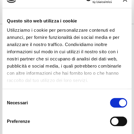
morbida e più bassa e una
un'ampia varietà di
Compra
Compra
maggiore brillantezza. I
dimensioni e pesi che si
modelli He...
fondono in qua...
Questo sito web utilizza i cookie
Utilizziamo i cookie per personalizzare contenuti ed
annunci, per fornire funzionalità dei social media e per
analizzare il nostro traffico. Condividiamo inoltre
informazioni sul modo in cui utilizzi il nostro sito con i
nostri partner che si occupano di analisi dei dati web,
pubblicità e social media, i quali potrebbero combinarle
%
%
-9
Su richiesta
-16
Su richiesta
con altre informazioni che hai fornito loro o che hanno
Meinl
Meinl
raccolto dal tuo utilizzo dei loro servizi.
MEINL B12EDS 12" Byzance
MEINL B10VS 10" Byzance
...
V...
Fedeli al loro nome, questi
Realizzata pensando all'età,
Selezione
piatti sono estremamente
la voce Vintage all'interno di
Necessari
del
asciutti, con suoni bassi e
Byzance ha caratteristiche
trash e un sustain breve. Le
uniche che simulano il
consenso
superfici grezze non
processo di invecchiamento
rivestite e l'ampio
di un piatto per accoppiare
Preferenze
martellamento a mano
suoni antichi con un fascino
192,00
159,00
210,00
190,00
€
€
€
€
suggeriscono che il loro
moderno. La linea Vintage è