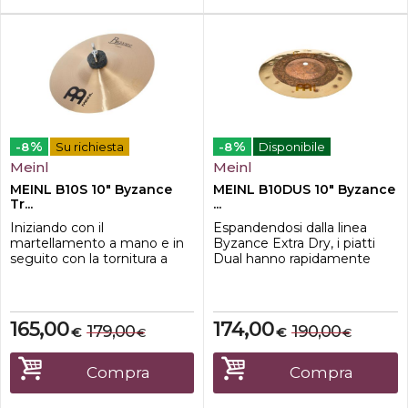
%
%
-8
Su richiesta
-8
Disponibile
Meinl
Meinl
MEINL B10S 10" Byzance
MEINL B10DUS 10" Byzance
Tr...
...
Iniziando con il
Espandendosi dalla linea
martellamento a mano e in
Byzance Extra Dry, i piatti
seguito con la tornitura a
Dual hanno rapidamente
mano in Turchia, la parola
raggiunto la popolarità e
"tradizionale" descrive
sono diventati
accuratamente la loro forma
immediatamente
forgiata a mano e il suono
riconoscibili per il loro
165,00
174,00
179,00
190,00
€
€
€
€
profondamente radicato. La
aspetto e suono unico. Per
serie Traditional presenta
iniziare, il centro è grezzo,
un'ampia varietà di
recante segni martellati a
Compra
Compra
dimensioni e pesi che si
mano, mentre il bordo è
fondono in qua...
tornito e lucidato per una