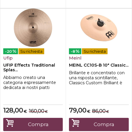
fini...
%
%
-20
Su richiesta
-8
Su richiesta
Ufip
Meinl
UFIP Effects Traditional
MEINL CC10S-B 10" Classic...
Splas...
Brillante e concentrato con
Abbiamo creato una
una risposta scintillante,
categoria espressamente
Classics Custom Brilliant è
dedicata ai nostri piatti
più adatto per i batteristi che
Splash e China. Per una più
desiderano piatti dal suono
facile comprensione dei
chiaro. La finitura a specchio
modelli disponibili, ogni
sembra incredibile sotto le
piatto è stato catalogato in
luci del palco e aggiunge
128,00
79,00
160,00
86,00
€
€
€
€
base alle proprie
brillantezza al suono. Con
caratteristiche sonore.Sono
così tanti modelli tra cui
questi i nostri Splashes più
scegliere, la v...
Compra
Compra
conosciuti. Il loro attacco è