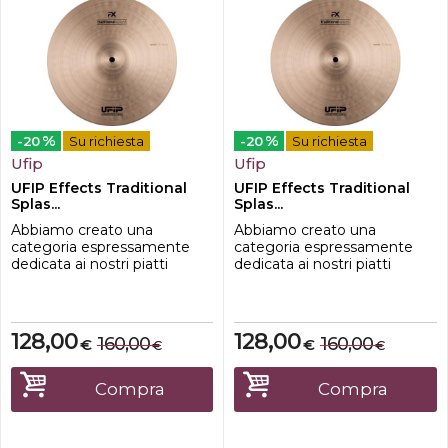
%
%
-20
Su richiesta
-20
Su richiesta
Ufip
Ufip
UFIP Effects Traditional
UFIP Effects Traditional
Splas...
Splas...
Abbiamo creato una
Abbiamo creato una
categoria espressamente
categoria espressamente
dedicata ai nostri piatti
dedicata ai nostri piatti
Splash e China. Per una più
Splash e China. Per una più
facile comprensione dei
facile comprensione dei
modelli disponibili, ogni
modelli disponibili, ogni
piatto è stato catalogato in
piatto è stato catalogato in
128,00
128,00
160,00
160,00
€
€
€
€
base alle proprie
base alle proprie
caratteristiche sonore.Sono
caratteristiche sonore.Sono
questi i nostri Splashes più
questi i nostri Splashes più
Compra
Compra
conosciuti. Il loro attacco è
conosciuti. Il loro attacco è
rapido, pieno, ...
rapido, pieno, ...