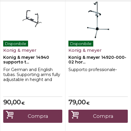
Disponibile
Disponibile
Konig & meyer
Konig & meyer
Konig & meyer 14940
Konig & meyer 14920-000-
supporto t...
02 hor...
For German and English
Supporto professionale-
tubas. Supporting arms fully
adjustable in height and
width. Arms are covered
with exclusive non-marring
material to protect
instrument finishes. Big
90,00
79,00
€
€
bottom instrument support
with non-marring material to
protect the instrument.
Compra
Compra