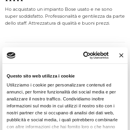
★★★★★
Ho acquistato un impianto Bose usato e ne sono
super soddisfatto. Professionalità e gentilezza da parte
dello staff. Attrezzatura di qualità e buoni prezzi.
Hope Efrida
2 mesi fa
★★★★★
Questo sito web utilizza i cookie
Ho acquistato un contrabbasso elettrico Stanzani, un
microfono professionale, amplificatore, cuffie, aste e
Utilizziamo i cookie per personalizzare contenuti ed
cavi vari come regali per il mio compagno. Lo
annunci, per fornire funzionalità dei social media e per
strumento è a dir poco meraviglioso e il resto dei
analizzare il nostro traffico. Condividiamo inoltre
prodotti è di alto livello. I venditori son..
informazioni sul modo in cui utilizzi il nostro sito con i
nostri partner che si occupano di analisi dei dati web,
pubblicità e social media, i quali potrebbero combinarle
con altre informazioni che hai fornito loro o che hanno