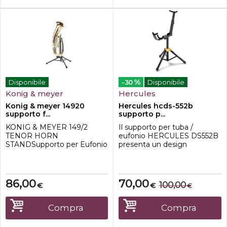
%
Disponibile
-30
Disponibile
Konig & meyer
Hercules
Konig & meyer 14920
Hercules hcds-552b
supporto f...
supporto p...
KONIG & MEYER 149/2
Il supporto per tuba /
TENOR HORN
eufonio HERCULES DS552B
STANDSupporto per Eufonio
presenta un design
tenore o baritono, robusto e
compatto all-in-one robusto
sicuro. Incorpora una staffa
con supporti estesi per
metallica stabile avvolta in
strumenti di diverse
materiale in gomma norbido
dimensioni. La struttura
86,00
70,00
100,00
€
€
€
per proteggere il corpo dello
robusta e le gambe del
strumento. il corpo dello
treppiede garantiscono
strumento è prptetto
stabilità e sicurezza.I
Compra
Compra
mentre è in posizione. Il
supporti si estendono per
supporto e regolabile in...
accogliere strumenti di