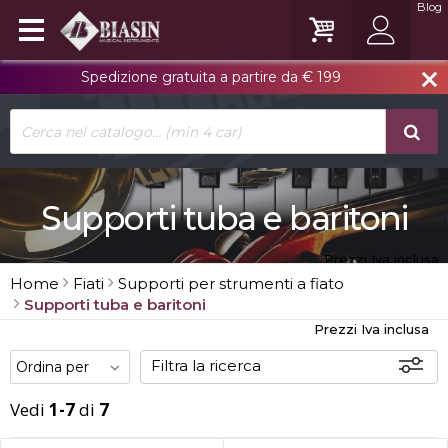
Blog
Spedizione gratuita a partire da € 199
close
Supporti tuba e baritoni
Prezzi Iva inclusa
Home
Fiati
Supporti per strumenti a fiato
Supporti tuba e baritoni
Prezzi Iva inclusa
Filtra la ricerca
Vedi
1-7
di
7
Offerte
Disponibili
In sede