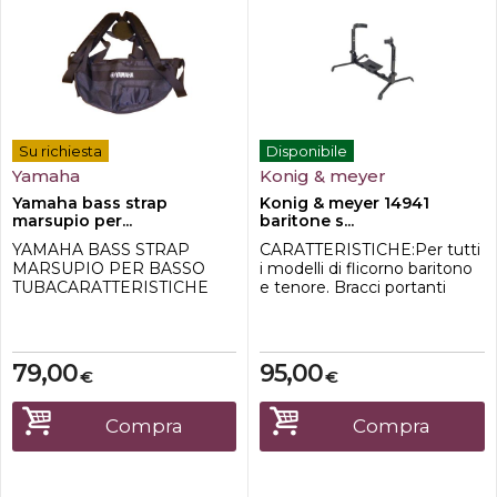
Su richiesta
Disponibile
Yamaha
Konig & meyer
Yamaha bass strap
Konig & meyer 14941
marsupio per...
baritone s...
YAMAHA BASS STRAP
CARATTERISTICHE:Per tutti
MARSUPIO PER BASSO
i modelli di flicorno baritono
TUBACARATTERISTICHE
e tenore. Bracci portanti
TECNICHE: -Marchio
completamente regolabili in
Yamaha -Marsupio per tuba -
altezza e larghezza. I bracci
Stringhe in NYLON
sono rivestiti con materiale
esclusivo antimacchia per
79,00
95,00
€
€
proteggere le finiture dello
strumento. Supporto per
strumenti di grandi
Compra
Compra
dimensioni con materiale
antiad...