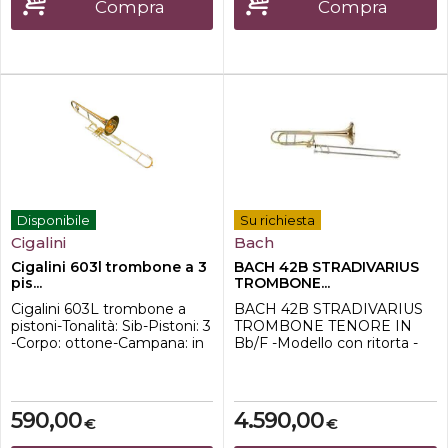
Ritorta in FA-Canneggio:
sue esigenze.Ho
Compra
Compra
12,7mm / 13,36mm
immaginato un trombone
(PICCOLO)-Campana di
con un suono brillante e uno
ottone 200mm / 8,0 "-
stato d'animo perfetto c...
Coulisse: Cannello esterno e
...
Disponibile
Su richiesta
Cigalini
Bach
Cigalini 603l trombone a 3
BACH 42B STRADIVARIUS
pis...
TROMBONE...
Cigalini 603L trombone a
BACH 42B STRADIVARIUS
pistoni-Tonalità: Sib-Pistoni: 3
TROMBONE TENORE IN
-Corpo: ottone-Campana: in
Bb/F -Modello con ritorta -
ottone, diametro 204mm-
Design tradizionale -Coulisse
Diametro del canneggio:
esterno in ottone -Coulisse
12,3 mm-Finitura: laccato
interno in nichel argento -
yellow trasparente-Forma
Canneggio da 0,547 "(13,90
590,00
4.590,00
€
€
pompa: modello lungo-Peso:
mm)-finitura laccato oro
2,11 kg-Include bocchino e