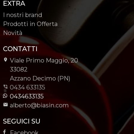
EXTRA
I nostri brand
Prodotti in Offerta
Novità
CONTATTI
Viale Primo Maggio, 20
-
33082
-
Azzano Decimo (PN)
0434 633135
0434633135
alberto@biasin.com
SEGUICI SU
Facebook