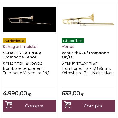
Su richiesta
Disponibile
Schagerl meister
Venus
SCHAGERL AURORA
Venus tb420f trombone
Trombone Tenor...
sib/fa
SCHAGERL AURORA
VENUS TB420Bb/F-
trombone tenoreTenor
Trombone, Bore 13,89mm,
Trombone Valvebore: 14,1
Yellowbrass Bell, Nickelsilver
Slide 13,9 Tuning on Slide,
SlideVenus TB420Bb/FA è
Yellowbrass Bell 220mmLa
uno strumento prodotto da
serie AURORA è stata
Schagerl per studenti e
sviluppata in collaborazione
appassionati che vogliono
4.990,00
633,00
€
€
con i trombonisti della
avere uno strumento facile
Vienna Symphony Orchestra
da suonare con un ottimo
(Otmar Gaiswinkler e
rapporto prezzo/qualità, con
Compra
Compra
Wolfgang Pfistermüller).
3 ANNI DI GARANZIA!
Otmar Gaiswinkler ci ha
Trombone tenore in Sib Val...
supportato co...