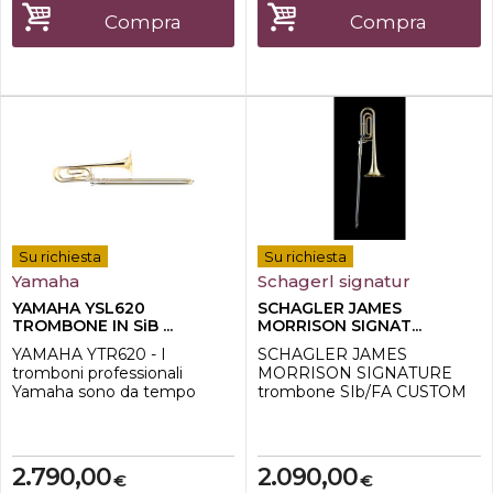
custodia
Compra
Compra
Su richiesta
Su richiesta
Yamaha
Schagerl signatur
YAMAHA YSL620
SCHAGLER JAMES
TROMBONE IN SiB ...
MORRISON SIGNAT...
YAMAHA YTR620 - I
SCHAGLER JAMES
tromboni professionali
MORRISON SIGNATURE
Yamaha sono da tempo
trombone SIb/FA CUSTOM
famosi per la loro risposta
vintage lacqueredQuesto
rapida e agile, l'intonazione
strumento è stato
estremamente accurata e il
progettato e costruito con la
timbro ricco e caldo. La
collaborazione del
2.790,00
2.090,00
€
€
nuova serie 600 ha
leggendario polistrumentista