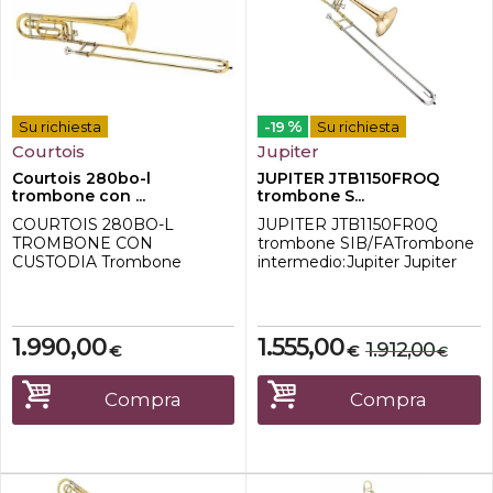
%
Su richiesta
-19
Su richiesta
Courtois
Jupiter
Courtois 280bo-l
JUPITER JTB1150FROQ
trombone con ...
trombone S...
COURTOIS 280BO-L
JUPITER JTB1150FR0Q
TROMBONE CON
trombone SIB/FATrombone
CUSTODIA Trombone
intermedio:Jupiter Jupiter
tenore a coulisse Sib/Fa
JTB1150FROQ vi aiuterà ad
Ritorta Open-WrapCoulisse
esprimere meglio la vostra
in alpaccaCampana
musica. Dotato di grande
mm.215Canneggio
intonazione con un suono
1.990,00
1.555,00
1.912,00
€
€
€
mm.13,89Canneggio
fantastico senza un grande
standardPenna
prezzo, il JTB1150FROQ vi
largaLaccatoBocchino e
darà grandi soddisfazioni su
Compra
Compra
custodia inclusi
tutti i registri. Grazie
all'incredibile t...