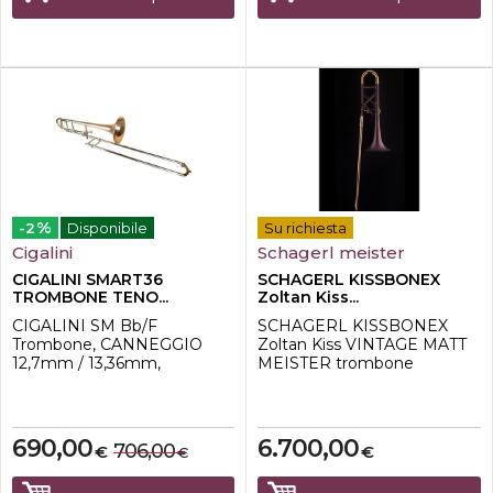
applicazione universale,
alla sua applicazione
lavorazione di alta qualità e
universale, lavorazione di alta
s...
qualità e suono...
%
-2
Disponibile
Su richiesta
Cigalini
Schagerl meister
CIGALINI SMART36
SCHAGERL KISSBONEX
TROMBONE TENO...
Zoltan Kiss...
CIGALINI SM Bb/F
SCHAGERL KISSBONEX
Trombone, CANNEGGIO
Zoltan Kiss VINTAGE MATT
12,7mm / 13,36mm,
MEISTER trombone
GOLDBRASS Bell,
tenoreTenor Trombone
Nickelsilver
Valvebore: 14,2mm,
SlideCARATTERISTICHE
Slidebore: 13,9mm, Goldbrass
TECNICHE: -Marchio Cigalini
Bell 220mmOgni musicista
690,00
6.700,00
706,00
€
€
€
-Modello TB-SM-Trombone
sogna uno strumento che si
tenore in Sib/FA-Valvola
adatta perfettamente alle