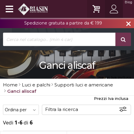
Blog
Spedizione gratuita a partire da € 199
close
Ganci aliscaf
Prezzi Iva inclusa
Home
Luci e palchi
Supporti luci e americane
Ganci aliscaf
Prezzi Iva inclusa
Filtra la ricerca
Vedi
1-6
di
6
Offerte
Disponibili
In sede