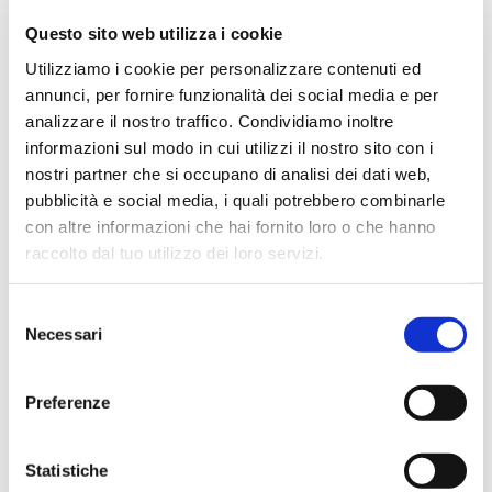
un mese fa
Questo sito web utilizza i cookie
★★★★★
Utilizziamo i cookie per personalizzare contenuti ed
Ottima esperienza d’acquisto. Comunicazione
annunci, per fornire funzionalità dei social media e per
puntuale e cordiale, spedizione rapida e prodotti
analizzare il nostro traffico. Condividiamo inoltre
effettivamente disponibili come indicato sul sito, senza
informazioni sul modo in cui utilizzi il nostro sito con i
sorprese o ritardi. Servizio affidabile e professionale.
nostri partner che si occupano di analisi dei dati web,
Negozio assolutamente consigliato, acqui..
pubblicità e social media, i quali potrebbero combinarle
con altre informazioni che hai fornito loro o che hanno
raccolto dal tuo utilizzo dei loro servizi.
Ciro Pio Donnarumma
Selezione
4 mesi fa
Necessari
del
★★★★★
consenso
Ho acquistato un Selmer Super Action 80 serie I da
Preferenze
Biasin e sono rimasto davvero super soddisfatto. Il sax
è arrivato in condizioni impeccabili, perfettamente
Statistiche
imballato e conforme alla descrizione. Il negozio si è