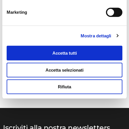
dimostrato serio e professionale,..
Marketing
Anna Prokhorova
Mostra dettagli
2 mesi fa
★★★★★
Accetta tutti
Volevo raccontarvi la nostra storia. Mia figlia studia con
Francesca Raimondi (La musica e Gioia) da diversi anni.
Abbiamo ordinato tutti i violini dalla ditta Denis Basin.
Accetta selezionati
Mentre suonava, il ponticello si è rotto e questo ci ha
messo in grossi guai..
Rifiuta
Iscriviti alla nostra newsletters