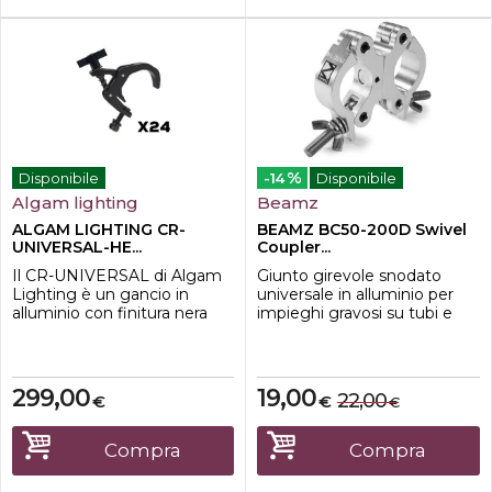
%
Disponibile
-14
Disponibile
Algam lighting
Beamz
ALGAM LIGHTING CR-
BEAMZ BC50-200D Swivel
UNIVERSAL-HE...
Coupler...
Il CR-UNIVERSAL di Algam
Giunto girevole snodato
Lighting è un gancio in
universale in alluminio per
alluminio con finitura nera
impieghi gravosi su tubi e
per strutture, ideale per
tralicci. Swivel Coupler
service ed installazioni.
fornisce un fissaggio stabile
Progettato per essere
tra le barre adiacenti mentre
agganciato a strutture con
consente 360 gradi di
299,00
19,00
22,00
€
€
€
sezione da 42 a 60 mm,
movimento
questo versatile gancio
universale ha una capacità di
-Morsetto in alluminio
Compra
Compra
carico massima di 100
resistente
kg.Caratteristiche-Co...
-Fissaggio a farfalla e dado