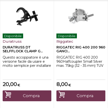
Disponibile
Disponibile
Duratruss
Riggatec
DURATRUSS DT
RIGGATEC RIG 400 200 960
SELFFLOCK CLAMP G...
GANCI...
Questo accoppiatore è una
RIGGATEC RIG 400 200
versione facile da usare e
960Halfcoupler Small Silver
molto semplice per installare
max. 75kg (32 - 35 mm) TUV
fari LED Par e teste mobili
approved (certificate can be
su tralicci da 50 mm.
sent on request) Incl. device
Fissatelo al dispositivo e
screw M10 zinc coated,
appendetelo al sistema di
retaining ring, grommet and
20,00
8,00
€
€
tralicci. Chiudete il morsetto
wing nut Lock screw M8
e otterrete un fissaggio
zinc coated with grommet
saldo del
and wing nut
Compra
Compra
dispositivo.Caratteristiche-
impugnatura ergono...