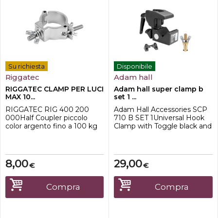
Su richiesta
Disponibile
Riggatec
Adam hall
RIGGATEC CLAMP PER LUCI
Adam hall super clamp b
MAX 10...
set 1 ...
RIGGATEC RIG 400 200
Adam Hall Accessories SCP
000Half Coupler piccolo
710 B SET 1Universal Hook
color argento fino a 100 kg
Clamp with Toggle black and
(48-51 mm) TUV approved
with Bolt SS018 Perfetti per
(certificate can be sent on
applicazioni multimediali e di
request) Incl. device screw
illuminazione Leva di
M10 zinc coated, retaining
bloccaggio regolabile,
8,00
29,00
€
€
ring, grommet and wing nut
utilizzabile in qualsiasi
Lock screw M8 zinc coated
posizione Versione
with grommet and wing nut
interamente in metallo
Compra
Compra
(acciaio inox e lega di
alluminio pres...