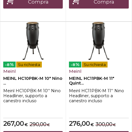
Compra
Compra
%
%
-8
Su richiesta
-8
Su richiesta
Meinl
Meinl
MEINL HC10PBK-M 10" Nino
MEINL HC11PBK-M 11"
...
Quint...
Meinl HC10PBK-M 10'' Nino
Meinl HC11PBK-M 11'' Nino
Headliner, supporto a
Headliner, supporto a
canestro incluso
canestro incluso
267,00
276,00
290,00
300,00
€
€
€
€