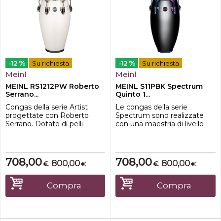
%
%
-12
Su richiesta
-12
Su richiesta
Meinl
Meinl
MEINL RS1212PW Roberto
MEINL S11PBK Spectrum
Serrano...
Quinto 1...
Congas della serie Artist
Le congas della serie
progettate con Roberto
Spectrum sono realizzate
Serrano. Dotate di pelli
con una maestria di livello
REMO¨ Fiberskyn e con
professionale e sono adatte
finitura Pearl White.
a un'ampia gamma di utilizzi,
Caratteristiche-Misura 12 1/2"-
dalla registrazione alle
Altezza 30''-Tiranti massicci
tournèe, fino alle jam con gli
708,00
708,00
800,00
800,00
€
€
€
€
da 10 mm-Cerchi SSR 4 mm
amici. Offrono un suono
rounded-Hardware
ricco, pulito e risonante.
Spazzolato Nickelato-Siam
Presentano l'hardware unico
Compra
Compra
Oak 3 Strati (Hevea
della Serie Spectrum.
brasiliensis Muell.-Arg.)-P...
Caratteri...