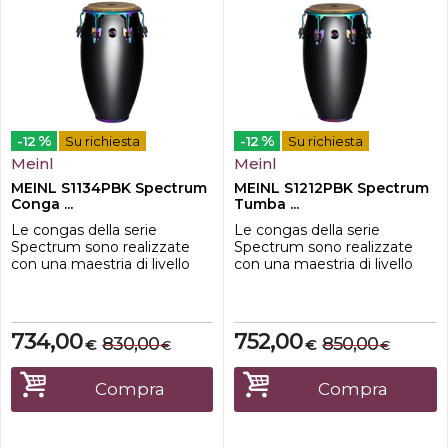
%
%
-12
Su richiesta
-12
Su richiesta
Meinl
Meinl
MEINL S1134PBK Spectrum
MEINL S1212PBK Spectrum
Conga ...
Tumba ...
Le congas della serie
Le congas della serie
Spectrum sono realizzate
Spectrum sono realizzate
con una maestria di livello
con una maestria di livello
professionale e sono adatte
professionale e sono adatte
a un'ampia gamma di utilizzi,
a un'ampia gamma di utilizzi,
dalla registrazione alle
dalla registrazione alle
tournèe, fino alle jam con gli
tournèe, fino alle jam con gli
734,00
752,00
830,00
850,00
€
€
€
€
amici. Offrono un suono
amici. Offrono un suono
ricco, pulito e risonante.
ricco, pulito e risonante.
Presentano l'hardware unico
Presentano l'hardware unico
Compra
Compra
della Serie Spectrum.
della Serie Spectrum.
Caratteri...
Caratteri...