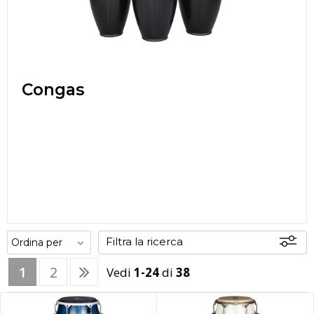
Congas
Filtra la ricerca
1
2
Vedi
1-24
di
38
Offerte
Disponibili
In sede