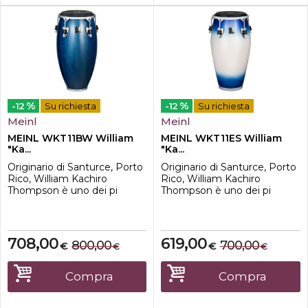
%
%
-12
Su richiesta
-12
Su richiesta
Meinl
Meinl
MEINL WKT11BW William
MEINL WKT11ES William
"Ka...
"Ka...
Originario di Santurce, Porto
Originario di Santurce, Porto
Rico, William Kachiro
Rico, William Kachiro
Thompson è uno dei pi
Thompson è uno dei pi
richiesti suonatori di conga e
richiesti suonatori di conga e
bongos. Prolifico artista sia in
bongos. Prolifico artista sia in
registrazione sia in tournèe,
registrazione sia in tournèe,
Kachiro utilizza tamburi in
Kachiro utilizza tamburi in
708,00
619,00
800,00
700,00
€
€
€
€
grado di coprire un'ampia
grado di coprire un'ampia
variet di situazioni musicali.
variet di situazioni musicali.
All'interno o all'esterno, in un
All'interno o all'esterno, in un
Compra
Compra
locale intim...
locale intim...