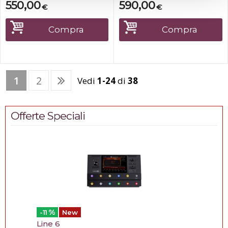
Profile)Tension rods:
Profile)Tension rods:
550,00
590,00
€
€
5/16"Tuning system: Top
5/16"Tuning system: Top
Tuning, brevettato (non è
Tuning, brevettato (non è
necessario girare la
necessario girare la
Compra
Compra
conga)Finitura Hardware:
conga)Finitura Hardware:
Black satin Chrome...
Black satin Chrome...
1
2
Vedi
1-24
di
38
Offerte Speciali
%
-11
New
Line 6