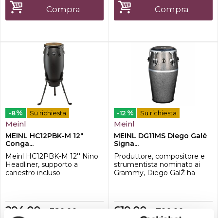
Compra
Compra
%
%
-8
Su richiesta
-12
Su richiesta
Meinl
Meinl
MEINL HC12PBK-M 12"
MEINL DG11MS Diego Galé
Conga...
Signa...
Meinl HC12PBK-M 12'' Nino
Produttore, compositore e
Headliner, supporto a
strumentista nominato ai
canestro incluso
Grammy, Diego GalŽ ha
dedicato la sua vita artistica
alla conoscenza della musica
afro-cubana per integrarla
con il suo modo speciale di
294,00
619,00
320,00
700,00
€
€
€
€
creare musica con sapore.