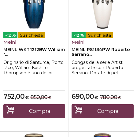
%
%
-12
Su richiesta
-12
Su richiesta
Meinl
Meinl
MEINL WKT1212BW William
MEINL RS1134PW Roberto
"...
Serrano...
Originario di Santurce, Porto
Congas della serie Artist
Rico, William Kachiro
progettate con Roberto
Thompson è uno dei pi
Serrano. Dotate di pelli
richiesti suonatori di conga e
REMO¨ Fiberskyn e con
bongos. Prolifico artista sia in
finitura Pearl White.
registrazione sia in tournèe,
Caratteristiche-Misura 11 3/4"-
Kachiro utilizza tamburi in
Altezza 30''-Tiranti massicci
752,00
690,00
850,00
780,00
€
€
€
€
grado di coprire un'ampia
da 10 mm-Cerchi SSR 4 mm
variet di situazioni musicali.
rounded-Hardware
All'interno o all'esterno, in un
Spazzolato Nickelato-Siam
Compra
Compra
locale intim...
Oak 3 Strati (Hevea
brasiliensis Muell.-Arg.)-P...