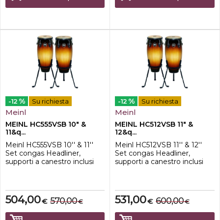
%
%
-12
Su richiesta
-12
Su richiesta
Meinl
Meinl
MEINL HC555VSB 10" &
MEINL HC512VSB 11" &
11&q...
12&q...
Meinl HC555VSB 10'' & 11''
Meinl HC512VSB 11'' & 12''
Set congas Headliner,
Set congas Headliner,
supporti a canestro inclusi
supporti a canestro inclusi
504,00
531,00
570,00
600,00
€
€
€
€