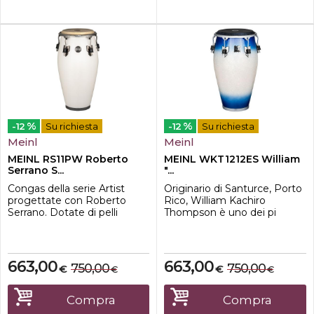
%
%
-12
Su richiesta
-12
Su richiesta
Meinl
Meinl
MEINL RS11PW Roberto
MEINL WKT1212ES William
Serrano S...
"...
Congas della serie Artist
Originario di Santurce, Porto
progettate con Roberto
Rico, William Kachiro
Serrano. Dotate di pelli
Thompson è uno dei pi
REMO¨ Fiberskyn e con
richiesti suonatori di conga e
finitura Pearl White.
bongos. Prolifico artista sia in
Caratteristiche-Misura 11"-
registrazione sia in tournèe,
Altezza 30''-Tiranti massicci
Kachiro utilizza tamburi in
663,00
663,00
750,00
750,00
€
€
€
€
da 10 mm-Cerchi SSR 4 mm
grado di coprire un'ampia
rounded-Hardware
variet di situazioni musicali.
Spazzolato Nickelato-Siam
All'interno o all'esterno, in un
Compra
Compra
Oak 3 Strati (Hevea
locale intim...