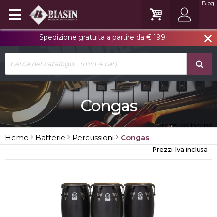
Blog
Spedizione gratuita a partire da € 199
close
Congas
Prezzi Iva inclusa
Home
Batterie
Percussioni
Congas
Prezzi Iva inclusa