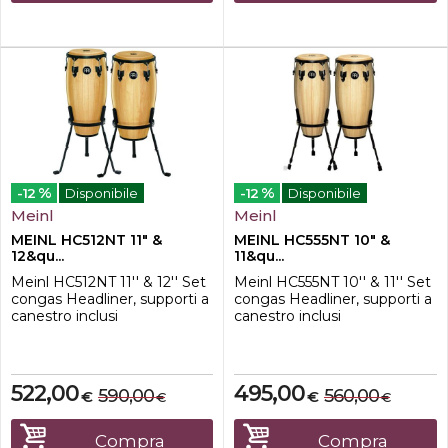
brasiliensis Muell.-Arg.)-Pelli...
%
%
-12
Disponibile
-12
Disponibile
Meinl
Meinl
MEINL HC512NT 11" &
MEINL HC555NT 10" &
12&qu...
11&qu...
Meinl HC512NT 11'' & 12'' Set
Meinl HC555NT 10'' & 11'' Set
congas Headliner, supporti a
congas Headliner, supporti a
canestro inclusi
canestro inclusi
522,00
495,00
590,00
560,00
€
€
€
€
Compra
Compra