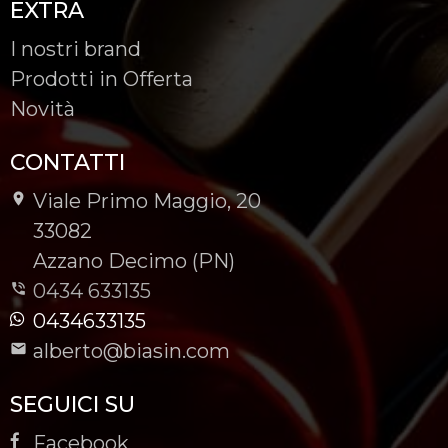
EXTRA
I nostri brand
Prodotti in Offerta
Novità
CONTATTI
Viale Primo Maggio, 20
-
33082
-
Azzano Decimo (PN)
0434 633135
0434633135
alberto@biasin.com
SEGUICI SU
Facebook