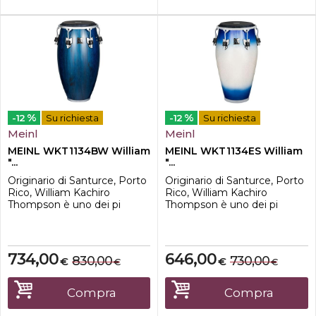
%
%
-12
Su richiesta
-12
Su richiesta
Meinl
Meinl
MEINL WKT1134BW William
MEINL WKT1134ES William
"...
"...
Originario di Santurce, Porto
Originario di Santurce, Porto
Rico, William Kachiro
Rico, William Kachiro
Thompson è uno dei pi
Thompson è uno dei pi
richiesti suonatori di conga e
richiesti suonatori di conga e
bongos. Prolifico artista sia in
bongos. Prolifico artista sia in
registrazione sia in tournèe,
registrazione sia in tournèe,
Kachiro utilizza tamburi in
Kachiro utilizza tamburi in
734,00
646,00
830,00
730,00
€
€
€
€
grado di coprire un'ampia
grado di coprire un'ampia
variet di situazioni musicali.
variet di situazioni musicali.
All'interno o all'esterno, in un
All'interno o all'esterno, in un
Compra
Compra
locale intim...
locale intim...