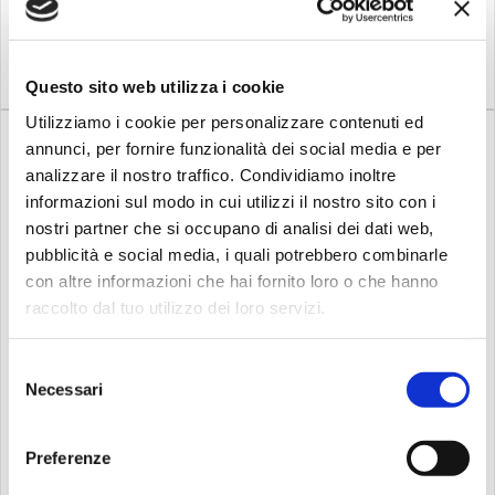
Diego ha iniziato a suonare i
bonghi in tenera et,
Compra
Compra
aggiungendo
successivamente le con...
Questo sito web utilizza i cookie
Utilizziamo i cookie per personalizzare contenuti ed
annunci, per fornire funzionalità dei social media e per
analizzare il nostro traffico. Condividiamo inoltre
informazioni sul modo in cui utilizzi il nostro sito con i
nostri partner che si occupano di analisi dei dati web,
pubblicità e social media, i quali potrebbero combinarle
Disponibile
Su richiesta
con altre informazioni che hai fornito loro o che hanno
Latin percussion
Latin percussion
raccolto dal tuo utilizzo dei loro servizi.
Latin percussion lp1436
LATIN PERCUSSION
congas...
LP646NY-AW CO...
Selezione
Due camere sintonizzate
Altezza: 28"Misure: 10" & 11"
producono suoni congas
oder 11" & 12"Corpo: siamese
Necessari
del
Legno selezionato Cinghia
OakCostruzione: 2 StratiPelle
consenso
inclusa 3" altezza x 11 1/2"
naturaleCerchi: City EZ
larghezza x 19 1/2" profondità
CurveAlette Tuning: 8 mm
Preferenze
9/32", Chrom
(LPA219)Sistema
214,00
529,00