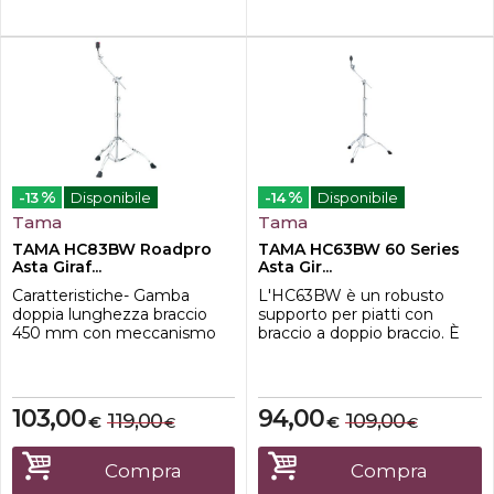
%
%
-13
Disponibile
-14
Disponibile
Tama
Tama
TAMA HC83BW Roadpro
TAMA HC63BW 60 Series
Asta Giraf...
Asta Gir...
Caratteristiche- Gamba
L'HC63BW è un robusto
doppia lunghezza braccio
supporto per piatti con
450 mm con meccanismo
braccio a doppio braccio. È
Quick Set Tilter, bloccapiatto
dotato del ribaltatore
QC8 Quick-Set Cymbal
Roadpro Quick-Set che
Mate e sistema Glide-Tite
consente un facile
Grip Joint conversione asta
posizionamento dei piatti
103,00
94,00
119,00
109,00
€
€
€
€
dritta / a giraffa
praticamente con qualsiasi
angolazione.Caratteristiche -
Diametro dei tubi: 28,6mm-
Compra
Compra
Gambe a doppia staffa-