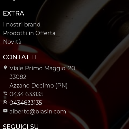
EXTRA
I nostri brand
Prodotti in Offerta
Novità
CONTATTI
Viale Primo Maggio, 20
-
33082
-
Azzano Decimo (PN)
0434 633135
0434633135
alberto@biasin.com
SEGUICI SU