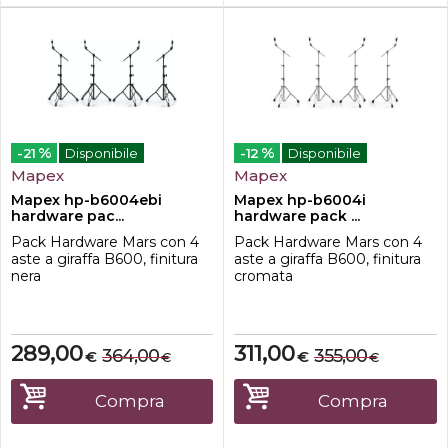
%
%
-21
Disponibile
-12
Disponibile
Mapex
Mapex
Mapex hp-b6004ebi
Mapex hp-b6004i
hardware pac...
hardware pack ...
Pack Hardware Mars con 4
Pack Hardware Mars con 4
aste a giraffa B600, finitura
aste a giraffa B600, finitura
nera
cromata
289,00
311,00
364,00
355,00
€
€
€
€
Compra
Compra