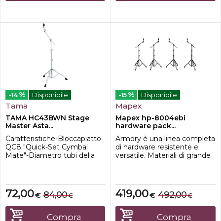
Sistema Quick-Set tilter
%
%
-14
Disponibile
-15
Disponibile
Tama
Mapex
TAMA HC43BWN Stage
Mapex hp-8004ebi
Master Asta...
hardware pack...
Caratteristiche-Bloccapiatto
Armory è una linea completa
QC8 "Quick-Set Cymbal
di hardware resistente e
Mate"-Diametro tubi della
versatile. Materiali di grande
sezione base 25,4mm-
qualità, costruzione solida e
Ribaltatore per ingranaggi-
dotazioni di serie la rendono
Mate piatti a presa rapida-
la scelta ideale per i musicisti
Asta convertibile dritta /
che pretendono la massima
72,00
419,00
84,00
492,00
€
€
€
€
giraffa-Gambe a doppio
affidabilità dal loro set di
rinforzo-Lunghezza braccio:
hardware. Tutti i prodotti
400mm-Altezza: 760 -
sono disponibili sia in finitura
Compra
Compra