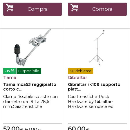
asta reggipiatto dritta / a
giraffa
Compra
Compra
%
-15
Disponibile
Su richiesta
Tama
Gibraltar
Tama mca53 reggipiatto
Gibraltar rk109 supporto
corto c...
piatt...
Clamp fissabile su aste con
Caratteristiche-Rock
diametro da 19,1 a 28,6
Hardware by Gibraltar-
mm.Caratteristiche
Hardware semplice ed
principali-Compatibile con
economico per principianti-
aste di diametro 19,1mm -
leggero-Doppio braccetto-
28,6mm
Estensione singola-Altezza
regolabile, ca. 74 - 132 cm-
52,00
60,00
61,00
€
€