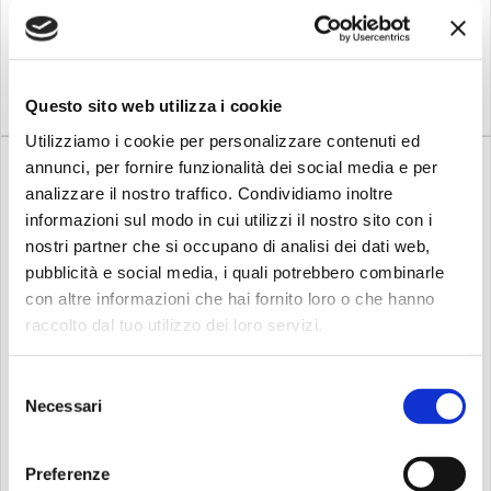
239,00
274,00
272,00
312,00
€
€
€
€
Compra
Compra
Questo sito web utilizza i cookie
Utilizziamo i cookie per personalizzare contenuti ed
annunci, per fornire funzionalità dei social media e per
analizzare il nostro traffico. Condividiamo inoltre
informazioni sul modo in cui utilizzi il nostro sito con i
nostri partner che si occupano di analisi dei dati web,
pubblicità e social media, i quali potrebbero combinarle
%
%
-9
-9
Dal
:
30/10/2026
Dal
:
07/09/2026
con altre informazioni che hai fornito loro o che hanno
Su richiesta
Su richiesta
raccolto dal tuo utilizzo dei loro servizi.
Mapex
Mapex
Mapex b800eb asta piatto
Mapex b990a asta piatto
Selezione
a gir...
doppia
Necessari
del
Armory è una linea completa
Asta Piatto a Giraffa Doppia,
consenso
di hardware resistente e
finitura cromata
versatile. Materiali di grande
Preferenze
qualità, costruzione solida e