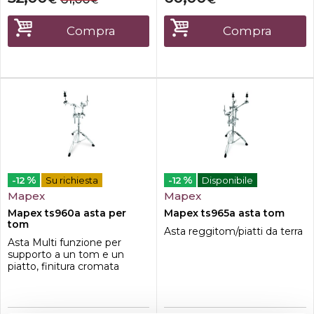
€
senza Memory Locks-Gear
tilter
Compra
Compra
%
%
-12
Su richiesta
-12
Disponibile
Mapex
Mapex
Mapex ts960a asta per
Mapex ts965a asta tom
tom
Asta reggitom/piatti da terra
Asta Multi funzione per
supporto a un tom e un
piatto, finitura cromata