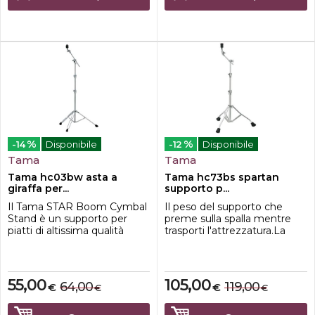
1800mm-Peso: 3,4kg
croma...
%
%
-14
Disponibile
-12
Disponibile
Tama
Tama
Tama hc03bw asta a
Tama hc73bs spartan
giraffa per...
supporto p...
Il Tama STAR Boom Cymbal
Il peso del supporto che
Stand è un supporto per
preme sulla spalla mentre
piatti di altissima qualità
trasporti l'attrezzatura.La
progettato per offrire
frustrazione quando le
massima stabilità, precisione
regolazioni non vanno come
e versatilità, ideale per i
vorresti.La sottile stanchezza
batteristi più esigenti. La sua
che si manifesta prima
55,00
105,00
64,00
119,00
€
€
€
€
struttura robusta è
ancora di aver suonato una
caratterizzata da un tubo
singola nota.Questi sono
della base con diametro di
piccoli disagi che quasi tutti i