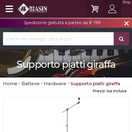
Blog
Spedizione gratuita a partire da € 199
close
Supporto piatti giraffa
Prezzi Iva inclusa
Home
Batterie
Hardware
Supporto piatti giraffa
Prezzi Iva inclusa