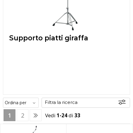
Supporto piatti giraffa
Filtra la ricerca
1
2
Vedi
1-24
di
33
Offerte
Disponibili
In sede