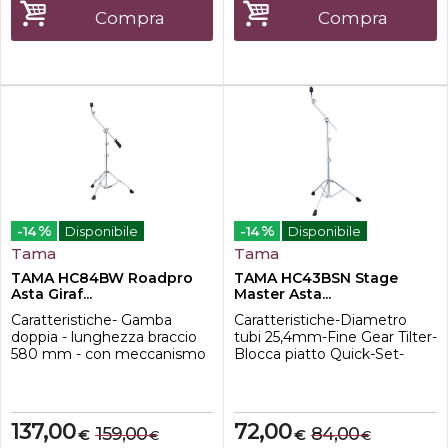
Life!Caratteristiche-Asta a
Compra
Compra
due Sezioni + Giraffa-Gambe
D...
%
%
-14
Disponibile
-14
Disponibile
Tama
Tama
TAMA HC84BW Roadpro
TAMA HC43BSN Stage
Asta Giraf...
Master Asta...
Caratteristiche- Gamba
Caratteristiche-Diametro
doppia - lunghezza braccio
tubi 25,4mm-Fine Gear Tilter-
580 mm - con meccanismo
Blocca piatto Quick-Set-
Quick Set Tilter, bloccapiatto
Braccio convertibile
QC8 "Quick-Set Cymbal
Dritto/Giraffa-Gambe a
Mate" e sistema Glide-Tite
doppio rinforzo-Peso: 3,2kg-
Grip Joint - contrappeso
Intervallo di regolazione
137,00
72,00
159,00
84,00
€
€
€
€
rimuovibile - conversione
dell'altezza: 760 - 1800