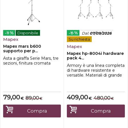
%
%
-11
Disponibile
-15
Dal
:
07/09/2026
Mapex
Su richiesta
Mapex mars b600
Mapex
supporto per p...
Mapex hp-8004i hardware
pack 4...
Asta a giraffa Serie Mars, tre
sezioni, finitura cromata
Armory è una linea completa
di hardware resistente e
versatile. Materiali di grande
qualità, costruzione solida e
dotazioni di serie la rendono
la scelta ideale per i musicisti
che pretendono la massima
79,00
409,00
89,00
480,00
€
€
€
€
affidabilità dal loro set di
hardware. Tutti i prodotti
sono disponibili sia in finitura
Compra
Compra
croma...