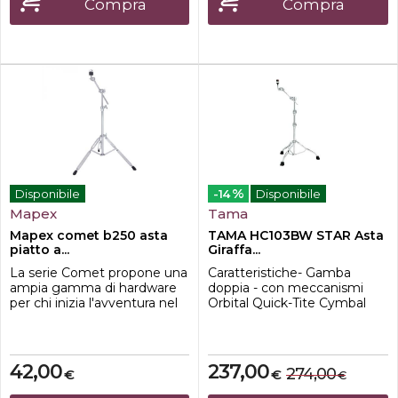
Compra
Compra
28,6 mm, che garantisce un
batteristi sperimentano, ma
supp...
spes...
%
Disponibile
-14
Disponibile
Mapex
Tama
Mapex comet b250 asta
TAMA HC103BW STAR Asta
piatto a...
Giraffa...
La serie Comet propone una
Caratteristiche- Gamba
ampia gamma di hardware
doppia - con meccanismi
per chi inizia l'avventura nel
Orbital Quick-Tite Cymbal
mondo della batteria: solido,
Tilter e Orbital Quick-Tite
robusto e di qualit. Suonare
Boom Tilter - feltrini Ring-
la batteria un avventura per
True - conversione asta dritta
tutta la vita, inizia il tuo
/ a giraffa
42,00
237,00
274,00
€
€
€
viaggio con Comet e
diventa un Drummer for