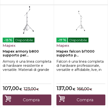
%
%
-13
Disponibile
-17
Disponibile
Mapex
Mapex
Mapex armory b800
Mapex falcon bf1000
supporto per...
supporto p...
Armory è una linea completa
Falcon è una linea completa
di hardware resistente e
di hardware professionale,
versatile. Materiali di grande
versatile e affidabile, live, in
qualità, costruzione solida e
studio o a casa. Design e
dotazioni di serie la rendono
soluzioni tecniche
la scelta ideale per i musicisti
all'avanguardia, materiali di
che pretendono la massima
altissima qualità e prestazioni
107,00
137,00
123,00
166,00
€
€
€
€
affidabilità dal loro set di
imbattibili rendono queste
meccaniche. Tutti i prodotti
meccaniche la scelta
sono disponibili sia in finitura
definitiva per ogni
Compra
Compra
cro...
professionista.Asta a Giraffa
Serie...