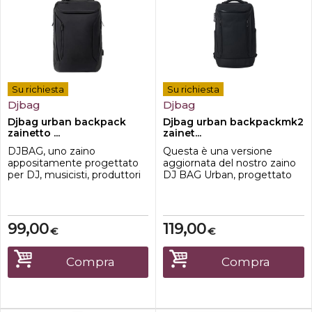
Su richiesta
Su richiesta
Djbag
Djbag
Djbag urban backpack
Djbag urban backpackmk2
zainetto ...
zainet...
DJBAG, uno zaino
Questa è una versione
appositamente progettato
aggiornata del nostro zaino
per DJ, musicisti, produttori
DJ BAG Urban, progettato
e per un comodo utilizzo
appositamente per DJ,
quotidiano, al lavoro e in
musicisti, produttori e altri
viaggio.Caratteristiche-
professionisti. È comodo da
impermeabile-Cerniere YKK
usare ogni giorno, al lavoro o
99,00
119,00
€
€
impermeabili e
in viaggio.Caratteristiche-
idrorepellenti.-Presenza di
colore nero-fodera rosso-
comode e pratiche tasche
composizione - OXFORD
Compra
Compra
esterne portadocumenti,
Vinyl e OXFORD 210-
chiavi, carte di credito sugli
dimensioni esterne ...
spa...