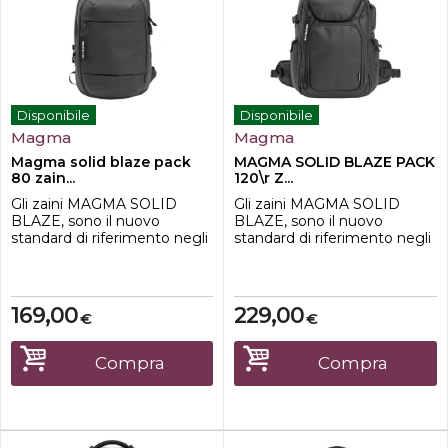
Disponibile
Disponibile
Magma
Magma
Magma solid blaze pack
MAGMA SOLID BLAZE PACK
80 zain...
120\r Z...
Gli zaini MAGMA SOLID
Gli zaini MAGMA SOLID
BLAZE, sono il nuovo
BLAZE, sono il nuovo
standard di riferimento negli
standard di riferimento negli
zaini multiuso, progettati per
zaini multiuso, progettati per
i modern creator attenti
i modern creator attenti
all'ecosostenibilità. I prodotti
all'ecosostenibilità. I prodotti
della serie SOLID BLAZE
della serie SOLID BLAZE
169,00
229,00
€
€
sono realizzati con bottiglie
sono realizzati con bottiglie
di plastica riciclate come
di plastica riciclate come
base, mantenendo il
base, mantenendo il
Compra
Compra
perfetto equilibrio tra
perfetto equilibrio tra
lavorazione ...
lavorazione ...