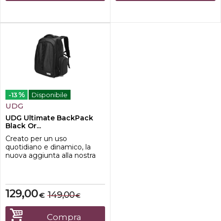
%
-13
Disponibile
UDG
UDG Ultimate BackPack
Black Or...
Creato per un uso
quotidiano e dinamico, la
nuova aggiunta alla nostra
collezione definitiva, lo zaino
UDG è appositamente
progettato per trasportare
più facilmente l'attrezzatura
129,00
149,00
€
€
di valore. Costruita in nylon,
lo zaino UDG è leggero,
dispone di una forma
Compra