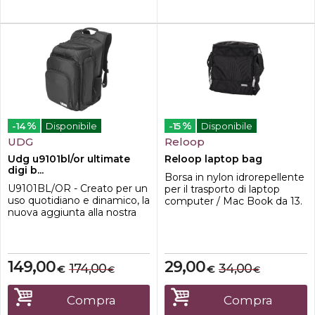
%
%
-14
Disponibile
-15
Disponibile
UDG
Reloop
Udg u9101bl/or ultimate
Reloop laptop bag
digi b...
Borsa in nylon idrorepellente
U9101BL/OR - Creato per un
per il trasporto di laptop
uso quotidiano e dinamico, la
computer / Mac Book da 13.
nuova aggiunta alla nostra
Oltre al computer è possibile
collezione definitiva, lo zaino
allogiare anche una mini
UDG è appositamente
masterkeyboard a 25 tasti o
progettato per trasportare
un piccolo controller. Sono
più facilmente l'attrezzatura
inoltre disponibili alcune
149,00
29,00
174,00
34,00
€
€
€
€
di valore (Maschine MK2,
tasche per accessori e cavi.
Launchpad, Ableton Push,
Dimensioni mm
Maschine Mikro, 2 x X1/F1/Z1,
325x310x130. Colore nero.
Compra
Compra
2 x AUDIO 10, Laptop 15.4...
Peso kg ...