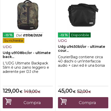
%
%
-13
-13
Disponibile
Dal
:
07/08/2026
UDG
Su richiesta
UDG
Udg u9450bl/or - ultimate
cour...
Udg u9108bc/or - ultimate
back...
CourierBag contiene circa
40 dischi o un'interfaccia
L'UDG Ultimate Backpack
audio + cavi ed è una borsa
Slim è uno zaino leggero e
perfetta per chi ama
aderente per DJ che
viaggiare leggero.
richiedono una versione più
piccola degli zaini di
dimensioni maggiori
dell'UDG.Adatto a: Denon DJ
129,00
45,00
149,00
52,00
€
€
€
€
Prime Go, Pioneer DDJ-XP2,
DDJ-200, DJM-S9 / S3 / 450,
Numark Scratch, PT01
Compra
Compra
Scratch o apparecchiature di
dimensioni simili