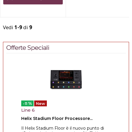
compatta e le tasche di
facile accesso. E...
Vedi
1-9
di
9
Offerte Speciali
%
-11
New
Line 6
Helix Stadium Floor Processore...
Il Helix Stadium Floor è il nuovo punto di