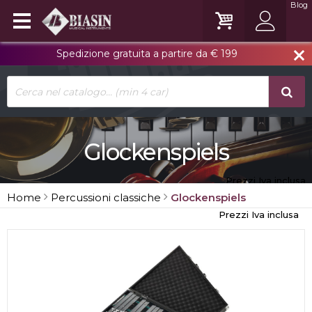
Blog
Spedizione gratuita a partire da € 199
close
Glockenspiels
Prezzi Iva inclusa
Home
Percussioni classiche
Glockenspiels
Prezzi Iva inclusa