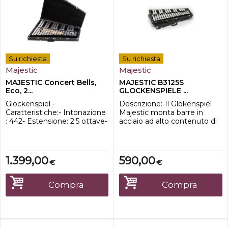
Su richiesta
Su richiesta
Majestic
Majestic
MAJESTIC Concert Bells,
MAJESTIC B3125S
Eco, 2...
GLOCKENSPIELE ...
Glockenspiel -
Descrizione:-Il Glokenspiel
Caratteristiche:- Intonazione
Majestic monta barre in
: 442- Estensione: 2.5 ottave-
acciaio ad alto contenuto di
Range: G5-C8- Materiali :
carbonio fissate al frame
Barre in acciaio con
singolarmente per sonorità
carbonio- Larghezza barre
ricche e proiettate. Lo
:32mm- Spessore barra: 9,5
strumento è completo di
1.399,00
590,00
€
€
mm- Peso: 21,5 Kg- Mallets
una valigetta in legno
incluse- Supporto a X NON
affidabile e
inclusoLe barre in acciaio ad
resistente.Specifiche:-
Compra
Compra
alto tenore di carbonio
Intonazione : 442-
sintonizzate con ...
Estensione: 2.5 ottave-
Range: G5-C8-...