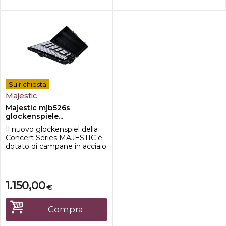
Su richiesta
Majestic
Majestic mjb526s
glockenspiele...
Il nuovo glockenspiel della
Concert Series MAJESTIC è
dotato di campane in acciaio
espanse da 2,6 ottave con
barre finemente
accordate.Le barre in acciaio
montate singolarmente
1.150,00
€
offrono maggiore chiarezza
tonale, risonanza e sustain.
Questo set è disponibile in
Compra
una resistente custodia in
legno.- Oc...