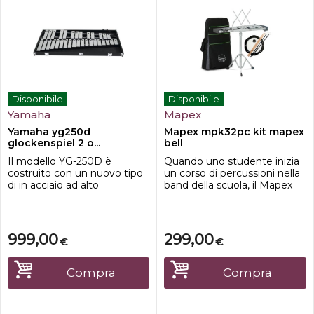
Disponibile
Disponibile
Yamaha
Mapex
Yamaha yg250d
Mapex mpk32pc kit mapex
glockenspiel 2 o...
bell
Il modello YG-250D è
Quando uno studente inizia
costruito con un nuovo tipo
un corso di percussioni nella
di in acciaio ad alto
band della scuola, il Mapex
contenuto di carbonio
MKP32PC è la scelta giusta
sottoposto ad uno speciale
in termini di qualità e prezzo.
processo di tempratura per
Questo kit di percussioni
ottenere un suono sempre
Mapex viene fornito in una
999,00
299,00
€
€
puro e chiaro. La stringa di
resistente custodia con
supporto è posizionata sul
ruote in stile trolley ed una
punto nodale della barra ed il
maniglia per un facile
Compra
Compra
montaggio è realizzato solo
trasporto, barre di meta...
su un lato...