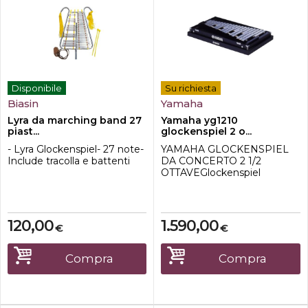
Disponibile
Su richiesta
Biasin
Yamaha
Lyra da marching band 27
Yamaha yg1210
piast...
glockenspiel 2 o...
- Lyra Glockenspiel- 27 note-
YAMAHA GLOCKENSPIEL
Include tracolla e battenti
DA CONCERTO 2 1/2
OTTAVEGlockenspiel
professionale; 2 1/2 ottave;
nuovo sistema di
sospensione; astuccio e
battenti inclusi. Stand non
120,00
1.590,00
€
€
incluso.
Compra
Compra