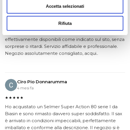
Simone Gasparoni
Accetta selezionati
un mese fa
★★★★★
Rifiuta
Ottima esperienza d’acquisto. Comunicazione
puntuale e cordiale, spedizione rapida e prodotti
effettivamente disponibili come indicato sul sito, senza
sorprese o ritardi. Servizio affidabile e professionale.
Negozio assolutamente consigliato, acqui..
Ciro Pio Donnarumma
4 mesi fa
★★★★★
Ho acquistato un Selmer Super Action 80 serie I da
Biasin e sono rimasto davvero super soddisfatto. Il sax
è arrivato in condizioni impeccabili, perfettamente
imballato e conforme alla descrizione. Il negozio si è