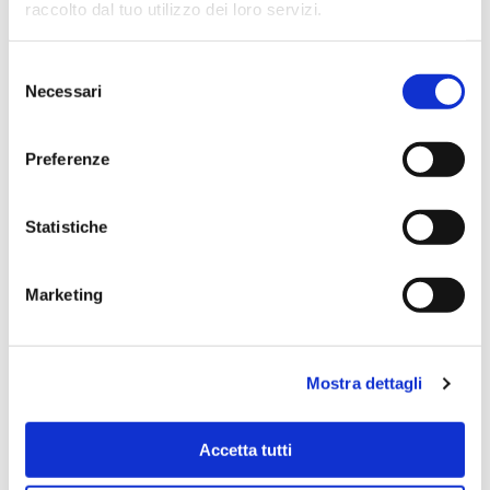
raccolto dal tuo utilizzo dei loro servizi.
Ho acquistato un impianto Bose usato e ne sono
super soddisfatto. Professionalità e gentilezza da parte
Selezione
dello staff. Attrezzatura di qualità e buoni prezzi.
Necessari
del
consenso
Preferenze
Hope Efrida
2 mesi fa
Statistiche
★★★★★
Ho acquistato un contrabbasso elettrico Stanzani, un
Marketing
microfono professionale, amplificatore, cuffie, aste e
cavi vari come regali per il mio compagno. Lo
strumento è a dir poco meraviglioso e il resto dei
Mostra dettagli
prodotti è di alto livello. I venditori son..
Accetta tutti