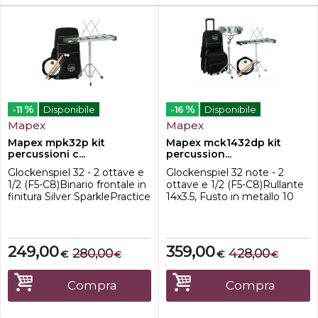
%
%
-11
Disponibile
-16
Disponibile
Mapex
Mapex
Mapex mpk32p kit
Mapex mck1432dp kit
percussioni c...
percussion...
Glockenspiel 32 - 2 ottave e
Glockenspiel 32 note - 2
1/2 (F5-C8)Binario frontale in
ottave e 1/2 (F5-C8)Rullante
finitura Silver SparklePractice
14x3.5, Fusto in metallo 10
PadSupporto regolabile in
tiranti, finitura
altezzaBacchette Innovative
ChromeHardware
percussion F12 IP-
CromatoPractice Pad
HBCustodia Morbida
accordabileStand
249,00
359,00
280,00
428,00
€
€
€
€
regolabileBacchette e mallet
Innovative Percussion IP-
HBTrolley per il Trasporto
Compra
Compra